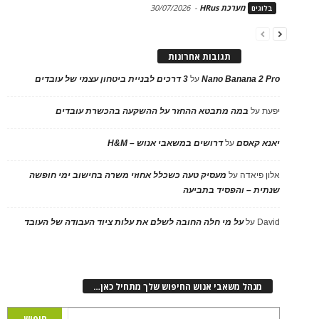
מערכת HRus
-
30/07/2026
בלוגים
תגובות אחרונות
Nano Banana 2 Pro
על
3 דרכים לבניית ביטחון עצמי של עובדים
יפעת
על
במה מתבטא ההחזר על ההשקעה בהכשרת עובדים
יאנא קאסם
על
דרושים במשאבי אנוש – H&M
אלון פיאדה
על
מעסיק טעה כשכלל אחוזי משרה בחישוב ימי חופשה
שנתית – והפסיד בתביעה
David
על
על מי חלה החובה לשלם את עלות ציוד העבודה של העובד
מנהל משאבי אנוש החיפוש שלך מתחיל כאן…