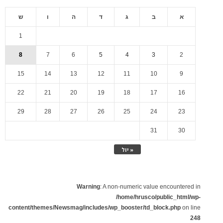
א
ב
ג
ד
ה
ו
ש
1
8
7
6
5
4
3
2
15
14
13
12
11
10
9
22
21
20
19
18
17
16
29
28
27
26
25
24
23
31
30
« יול
Warning
: A non-numeric value encountered in
/home/hrusco/public_html/wp-
content/themes/Newsmag/includes/wp_booster/td_block.php
on line
248