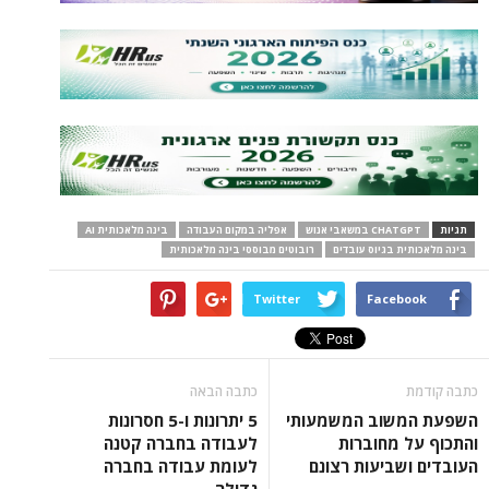
תגיות
CHATGPT במשאבי אנוש
אפליה במקום העבודה
בינה מלאכותית AI
בינה מלאכותית בגיוס עובדים
רובוטים מבוססי בינה מלאכותית
Twitter
Facebook
כתבה קודמת
כתבה הבאה
השפעת המשוב המשמעותי
5 יתרונות ו-5 חסרונות
והתכוף על מחוברות
לעבודה בחברה קטנה
העובדים ושביעות רצונם
לעומת עבודה בחברה
גדולה