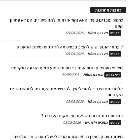
כתבות אחרונות
שימור עובדים בעידן ה-AI והאי-וודאות: למה פיטורים הם לא פתרון
קסם
מערכת HRus
-
05/08/2026
בלוגים
7 עמודי התווך שיש להציב בבסיס תהליך הגיוס ומיתוג המעסיק
מערכת HRus
-
05/08/2026
בלוגים
חילופי מעסיקים תחת אותו גג: חובת שימוע וחלף הודעה מוקדמת
מערכת HRus
-
04/08/2026
דיני עבודה
ללמוד מחדש כדי להוביל: איך להכשיר את העובדים לחמש השנים
הקרובות
מערכת HRus
-
03/08/2026
בלוגים
בחירות בפתח: מה השפעתן על מקום העבודה?
כותבים חיצוניים
-
03/08/2026
בלוגים
מיתוג מעסיק בעידן ה-AI: המנוע הכלכלי של גיוס ושימור טלנטים