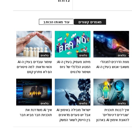
מאמרים קשורים
עוד מאותו הכותב
בלוגים
בלוגים
בלוגים
מפת הדרכים למנהלי
מיתוג מעסיק בעידן ה-AI:
שימור עובדים בעידן ה-AI
משאבי אנוש בעידן ה-AI
המנוע הכלכלי של גיוס
והאי-וודאות: למה פיטורים
ושימור טלנטים
הם לא פתרון קסם
בלוגים
בלוגים
בלוגים
איך לבנות תוכנית
ישראל מובילה באימוץ AI
איך AI משדרגת את
'שגרירים דיגיטליים'
אבל יש פערים מדאיגים
תוכניות חבר מביא חבר
להאצת אימוץ AI בארגון
בין הייטק לשאר המשק