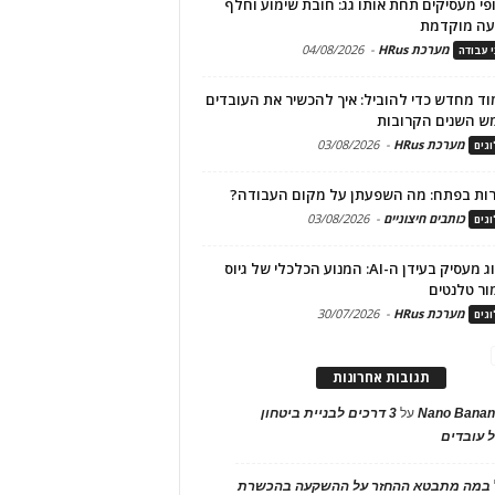
פי מעסיקים תחת אותו גג: חובת שימוע וחלף
עה מוקדמת
מערכת HRus
-
04/08/2026
י עבודה
ד מחדש כדי להוביל: איך להכשיר את העובדים
ש השנים הקרובות
מערכת HRus
-
03/08/2026
גים
ות בפתח: מה השפעתן על מקום העבודה?
כותבים חיצוניים
-
03/08/2026
גים
מיתוג מעסיק בעידן ה-AI: המנוע הכלכלי של גיוס
ור טלנטים
מערכת HRus
-
30/07/2026
גים
תגובות אחרונות
Nano Banan
על
3 דרכים לבניית ביטחון
 עובדים
במה מתבטא ההחזר על ההשקעה בהכשרת