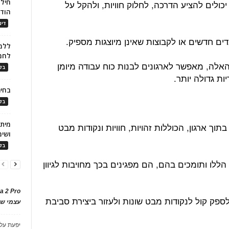
חילו
ולים להציע הדרכה, לחלוק חוויות, ולהקל על
הוד
דינ
ים חדשים או לקבוצות שאינן מיוצגות מספיק.
ללמו
לחמ
האלה, מאפשר לארגונים לבנות כוח עבודה מיומן
בלו
ות גדולה יותר.
בחיר
בלו
תוך ארגון, הכוללות זהויות, חוויות ונקודות מבט
ושימ
בלו
הללו ותומכים בהם, הם מפגינים בכך מחויבות לגיוון
a 2 Pro
לספק קול לנקודות מבט שונות ולעזור ביצירת סביבת
עצמי של
יפעת
על