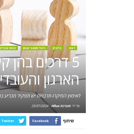
דעות
בלוגים
ניהול משאבי אנוש
הנעת עובדים
5 דרכים בהן ק
הארגון והעובדי
לאימוץ המיקרו-תרבויות יש תפקיד מכריע ב
על ידי
מערכת HRus
-
25/07/2024
שיתוף
Twitter
Facebook