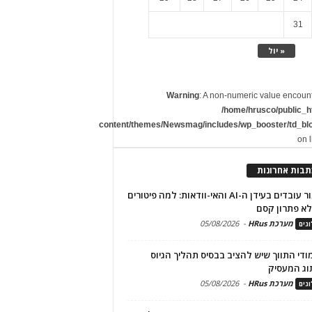
31
« יול
Warning
: A non-numeric value encoun
/home/hrusco/public_h
content/themes/Newsmag/includes/wp_booster/td_bl
on 
תבות אחרונות
שימור עובדים בעידן ה-AI והאי-וודאות: למה פיטורים
א פתרון קסם
מערכת HRus
-
05/08/2026
גים
מודי התווך שיש להציב בבסיס תהליך הגיוס
וג המעסיק
מערכת HRus
-
05/08/2026
גים