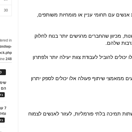
30
 אנשים עם תחומי עניין או מומחיות משותפים,
ות, מכיוון שהחברים מרגישים יותר בנוח לחלוק
tered in
תרבות שלהם.
tml/wp-
ock.php
יכולים להוביל לעבודת צוות יעילה יותר ולפתרון
line
248
כ
ם ממאמצי שיתוף פעולה אלו יכולים לספק יתרון
הם ל
בלו
7 ע
שתות תמיכה בלתי פורמליות, לעזור לאנשים לצמוח
ומית
בלו