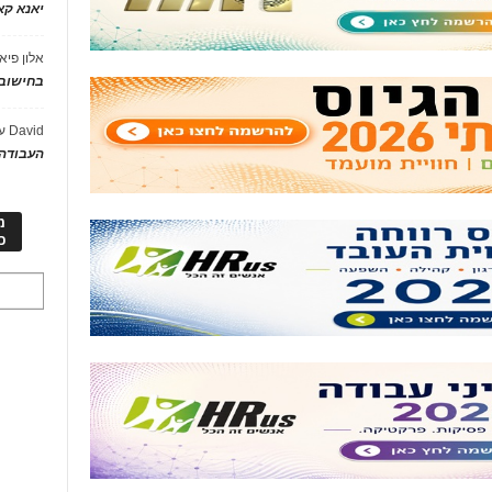
יאנא ק
אלון פיא
בחישוב 
David
ע
העבודה 
מ
כ