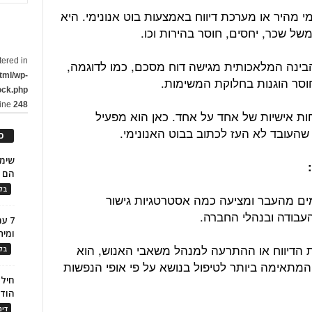
 מהיר או מערכת דיווח באמצעות בוט אנונימי. היא
של שכר, יחסים, חוסר בהירות וכו.
tered in
הבינה המלאכותית מגישה דוח מסכם, כמו לדוגמה,
tml/wp-
ock.php
line
248
ות אישיות של אחד על אחד. כאן הוא מפעיל
שהעובד לא העז לכתוב בבוט האנונימי.
כ
:
הם ל
בלו
ם מהעבר ומציעה כמה אסטרטגיות גישור
עבודה ובנהלי החברה.
7 ע
ומית
הדיווח או ההתרעה למנהל משאבי האנוש, הוא
בלו
מתאימה ביותר לטיפול בנושא על פי אופי הנפשות
חילו
הוד
דינ