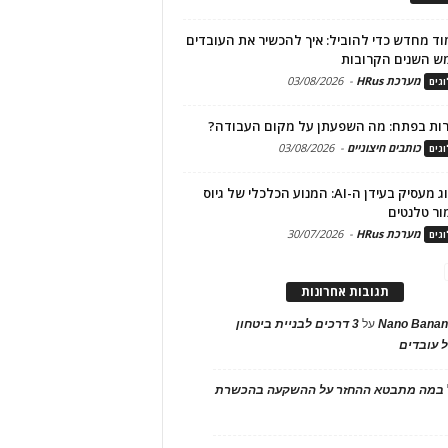
ד מחדש כדי להוביל: איך להכשיר את העובדים
ש השנים הקרובות
מערכת HRus
-
03/08/2026
גים
ות בפתח: מה השפעתן על מקום העבודה?
כותבים חיצוניים
-
03/08/2026
גים
מיתוג מעסיק בעידן ה-AI: המנוע הכלכלי של גיוס
ור טלנטים
מערכת HRus
-
30/07/2026
גים
תגובות אחרונות
Nano Banan
על
3 דרכים לבניית ביטחון
 עובדים
במה מתבטא ההחזר על ההשקעה בהכשרת