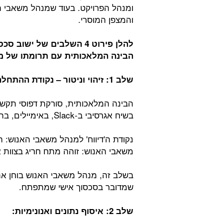
ומנהל הפרויקט. בעוד שמנהל משאבי 
והמצפן המוסרי.
להלן פירוט 4 השלבים של 
הבינה המלאכותית עם תרומתו של מ
שלב
1:
זיהוי
וניטור
– נקודת ההתחלה
הבינה המלאכותית, סורקת דפוסי תקשור
בשיח אגרסיבי ב-Slack, באימיילים, בהודעות ווטסאפ וכו.
נקודת ה'דיווח' למנהל משאבי האנוש
משאבי האנוש: זוהה מתח חריג בצוות א
בשלב זה, מנהל משאבי האנוש בוחן את
שמדובר בסכסוך אישי שמתפתח.
שלב
2:
איסוף
נתונים
ואנונימיות
: