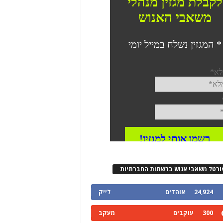
ורטל משאבי אנוש ברשתות החברתיות
24,924
אוהדים
לייק
300
עוקבים
מעקב