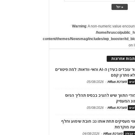
« יול
Warning
: A non-numeric value encoun
/home/hrusco/public_h
content/themes/Newsmag/includes/wp_booster/td_bl
on 
תבות אחרונות
שימור עובדים בעידן ה-AI והאי-וודאות: למה פיטורים
א פתרון קסם
מערכת HRus
-
05/08/2026
גים
מודי התווך שיש להציב בבסיס תהליך הגיוס
וג המעסיק
מערכת HRus
-
05/08/2026
גים
פי מעסיקים תחת אותו גג: חובת שימוע וחלף
עה מוקדמת
מערכת HRus
-
04/08/2026
י עבודה