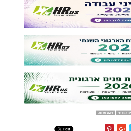
דן המודרני
ניהול מרחוק