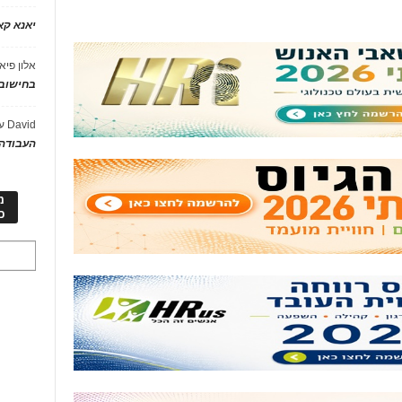
יאנא ק
אלון פיא
בחישוב 
David
ע
העבודה 
מ
כ