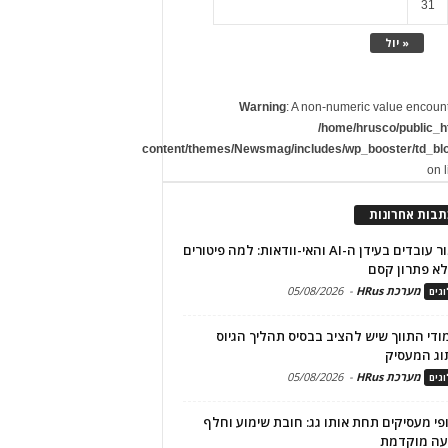
31
« יול
Warning
: A non-numeric value encoun
/home/hrusco/public_h
content/themes/Newsmag/includes/wp_booster/td_bl
on 
תבות אחרונות
שימור עובדים בעידן ה-AI והאי-וודאות: למה פיטורים
א פתרון קסם
מערכת HRus
-
05/08/2026
גים
מודי התווך שיש להציב בבסיס תהליך הגיוס
וג המעסיק
מערכת HRus
-
05/08/2026
גים
פי מעסיקים תחת אותו גג: חובת שימוע וחלף
עה מוקדמת