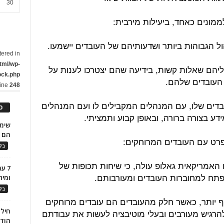
30
ל הגבוהות ביותר ושדעותיהם של העובדים יישמעו.
tered in
tml/wp-
יהם שאלות קשות, בידיעה שהם יצטרכו לענות על
ock.php
 העובדים שלהם.
line
248
דים שלו, עם המנהלים המקבילים לו ועם המנהלים
כ
דע בצורה ברורה, ובאופן קבוע ותמציתי.
הם ל
בלו
אמריקאית גאלופ עולה, כי שיחות תכופות של
7 ע
פתח למחוברות העובדים ומעורבותם.
ומית
בלו
ף יותר, כאשר חלק מהעובדים הם עובדים מרוחקים
חילו
 להרגיש מעורבים ובעלי מוטיבציה לעשות את עבודתם
הוד