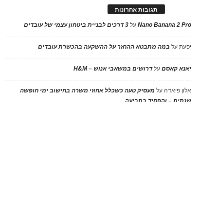
תגובות אחרונות
Nano Banana 2 Pro
על
3 דרכים לבניית ביטחון עצמי של עובדים
יפעת
על
במה מתבטא ההחזר על ההשקעה בהכשרת עובדים
יאנא קאסם
על
דרושים במשאבי אנוש – H&M
אלון פיאדה
על
מעסיק טעה כשכלל אחוזי משרה בחישוב ימי חופשה
שנתית – והפסיד בתביעה
David
על
על מי חלה החובה לשלם את עלות ציוד העבודה של העובד
מנהל משאבי אנוש החיפוש שלך מתחיל כאן…