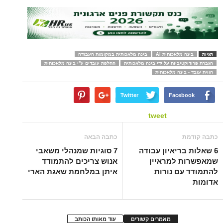
תגיות
בינה מלאכותית AI
בינה מלאכותית במקומות העבודה
הגברת פרודוקטיביות על ידי בינה מלאכותית
החלפת עובדים ע"י בינה מלאכותית
חווית עובד - בינה מלאכותית
Twitter
Facebook
tweet
כתבה קודמת
כתבה הבאה
6 שאלות בריאיון עבודה
7 סוגיות שמנהלי משאבי
שמאפשרות למראיין
אנוש צריכים להתמודד
להתמודד עם נורות
איתן במלחמת שאגת הארי
אדומות
מאמרים קשורים
עוד מאותו הכותב