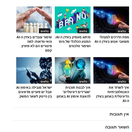
בלוגים
בלוגים
בלוגים
מפת הדרכים למנהלי
מיתוג מעסיק בעידן ה-AI:
שימור עובדים בעידן ה-AI
משאבי אנוש בעידן ה-AI
המנוע הכלכלי של גיוס
והאי-וודאות: למה
ושימור טלנטים
פיטורים הם לא פתרון
קסם
בלוגים
בלוגים
בלוגים
איך לשרוד את
איך לבנות תוכנית
ישראל מובילה באימוץ AI
האנאלפביתיוּת
'שגרירים דיגיטליים'
אבל יש פערים מדאיגים
הדיגיטלית בארגון בעידן
להאצת אימוץ AI בארגון
בין הייטק לשאר המשק
ה-AI
אין תגובות
השאר תגובה