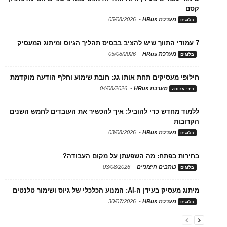
קסם
מערכת HRus
-
05/08/2026
בלוגים
7 עמודי התווך שיש להציב בבסיס תהליך הגיוס ומיתוג המעסיק
מערכת HRus
-
05/08/2026
בלוגים
חילופי מעסיקים תחת אותו גג: חובת שימוע וחלף הודעה מוקדמת
מערכת HRus
-
04/08/2026
דיני עבודה
ללמוד מחדש כדי להוביל: איך להכשיר את העובדים לחמש השנים
הקרובות
מערכת HRus
-
03/08/2026
בלוגים
בחירות בפתח: מה השפעתן על מקום העבודה?
כותבים חיצוניים
-
03/08/2026
בלוגים
מיתוג מעסיק בעידן ה-AI: המנוע הכלכלי של גיוס ושימור טלנטים
מערכת HRus
-
30/07/2026
בלוגים