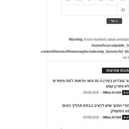
31
« יול
Warning
: A non-numeric value encoun
/home/hrusco/public_h
content/themes/Newsmag/includes/wp_booster/td_bl
on 
תבות אחרונות
שימור עובדים בעידן ה-AI והאי-וודאות: למה פיטורים
א פתרון קסם
מערכת HRus
-
05/08/2026
גים
מודי התווך שיש להציב בבסיס תהליך הגיוס
וג המעסיק
מערכת HRus
-
05/08/2026
גים