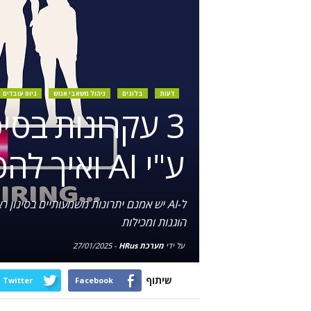
דעות
בלוגים
ניהול משאבי אנוש
גיוס עובדים
3 עקרונות בסי
ע"י AI ואיך להפחיתה
ל-AI יש אמנם יתרונות משמעותיים בסינון
הוגנות ומכילות
על ידי
מערכת HRus
-
27/01/2025
שיתוף
Twitter
Facebook