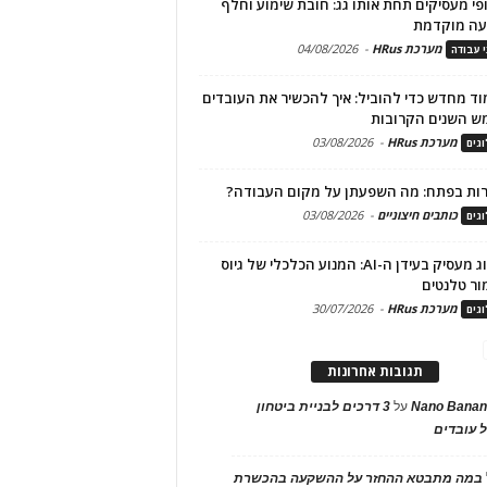
פי מעסיקים תחת אותו גג: חובת שימוע וחלף
עה מוקדמת
מערכת HRus
-
04/08/2026
י עבודה
ד מחדש כדי להוביל: איך להכשיר את העובדים
ש השנים הקרובות
מערכת HRus
-
03/08/2026
גים
ות בפתח: מה השפעתן על מקום העבודה?
כותבים חיצוניים
-
03/08/2026
גים
מיתוג מעסיק בעידן ה-AI: המנוע הכלכלי של גיוס
ור טלנטים
מערכת HRus
-
30/07/2026
גים
תגובות אחרונות
Nano Banan
על
3 דרכים לבניית ביטחון
 עובדים
במה מתבטא ההחזר על ההשקעה בהכשרת