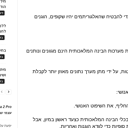
חילו
הוד
דינ
י להבטיח שהאלגוריתמים יהיו שקופים, הוגנים
ללמו
לחמ
בלו
מערכות הבינה המלאכותית הינם מגוונים ונותנים
בחיר
בלו
ות, על ידי מתן מערך נתונים מאוזן יותר לקבלת
ושימ
בלו
חליף, את השיפוט האנושי.
a 2 Pro
עצמי של
לי הבינה המלאכותית כצעד ראשון במיון, אבל
ופיות כדי לוודא הוגנות ואחריות.
יפעת
על