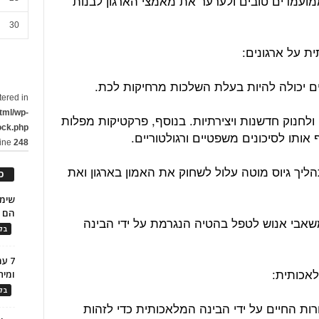
מועמדים טובים ולערער את מאמצי הארגון לבנות
30
יים יכולה להיות בעלת השלכות מרחיקות לכת.
tered in
tml/wp-
, ולחנוק חדשנות ויצירתיות. בנוסף, פרקטיקות מפלות
ock.php
 אותו לסיכונים משפטיים ורגולטוריים.
line
248
הליך גיוס מוטה עלול לשחוק את האמון בארגון ואת
כ
הם ל
לי משאבי אנוש לטפל בהטיה הנגרמת על ידי הבינה
בלו
7 ע
ומית
בלו
ורות החיים על ידי הבינה המלאכותית כדי לזהות