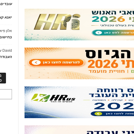
עובדים
יאנא ק
אלון פיא
בחישוב 
David
ע
העבודה 
מ
כ