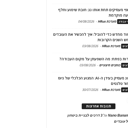
פי מעסיקים תחת אותו גג: חובת שימוע וחלף
עה מוקדמת
מערכת HRus
-
04/08/2026
י עבודה
ד מחדש כדי להוביל: איך להכשיר את העובדים
ש השנים הקרובות
מערכת HRus
-
03/08/2026
גים
ות בפתח: מה השפעתן על מקום העבודה?
כותבים חיצוניים
-
03/08/2026
גים
מיתוג מעסיק בעידן ה-AI: המנוע הכלכלי של גיוס
ור טלנטים
מערכת HRus
-
30/07/2026
גים
תגובות אחרונות
Nano Banan
על
3 דרכים לבניית ביטחון
 עובדים