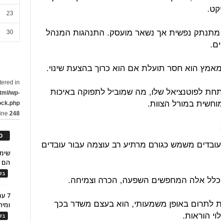
קט.
23
ת מתנתק נפשית אך נשאר מועסק. התנהגות המנהל
30
ם.
אמץ הוא חסר תועלת אם הוא כרוך בהצעת שינוי.
tered in
חת לפוטנציאל שלו, מה שמוביל לתפוקה באיכות
tml/wp-
מוחשית במורל הצוות.
ock.php
line
248
כ
ובדים משמש כגורם מרתיע רב עוצמה עבור עובדים
הם ל
בלו
ך כלל אלה המחפשים השפעה, הכרה וצמיחה.
7 ע
 לתרום באופן משמעותי, הוא בעצם משדר בכך
ומית
י הוראות.
בלו