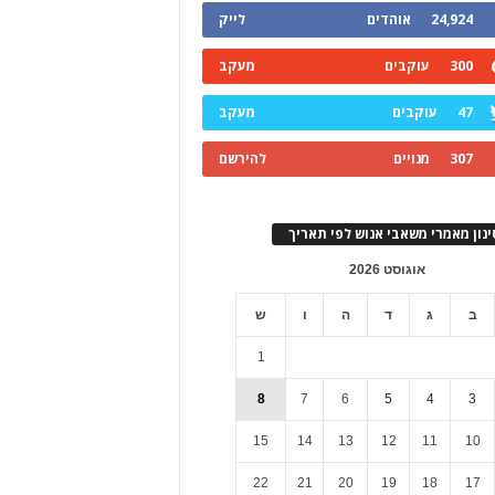
24,924
אוהדים
לייק
300
עוקבים
מעקב
47
עוקבים
מעקב
307
מנויים
להירשם
ינון מאמרי משאבי אנוש לפי תאריך
אוגוסט 2026
ב
ג
ד
ה
ו
ש
1
8
7
6
5
4
3
15
14
13
12
11
10
22
21
20
19
18
17