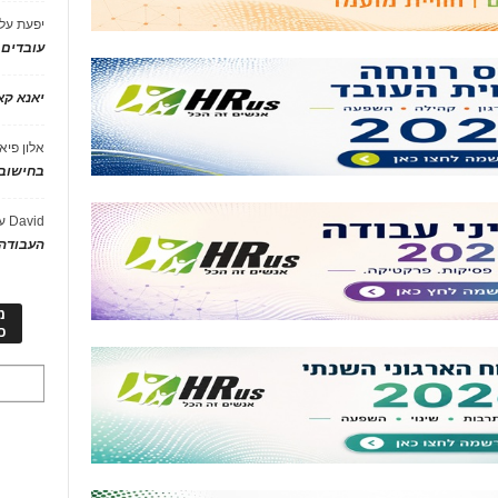
יפעת
על
עובדים
יאנא ק
אלון פיא
בחישוב 
David
ע
העבודה 
מ
כ