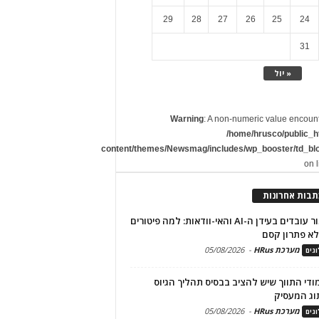
29
28
27
26
25
24
31
« יול
Warning
: A non-numeric value encoun
/home/hrusco/public_h
content/themes/Newsmag/includes/wp_booster/td_bl
on 
תבות אחרונות
שימור עובדים בעידן ה-AI והאי-וודאות: למה פיטורים
א פתרון קסם
מערכת HRus
-
05/08/2026
גים
מודי התווך שיש להציב בבסיס תהליך הגיוס
וג המעסיק
מערכת HRus
-
05/08/2026
גים