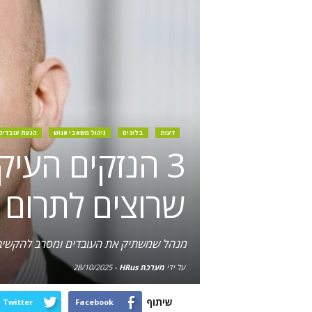
דעות
בלוגים
ניהול משאבי אנוש
הנעת עובדים
3 הנזקים העי
שרוצים לתרום 
מנהל שמשתיק את העובדים ומסרב להקשיב ל
על ידי
מערכת HRus
-
28/10/2025
שיתוף
Twitter
Facebook