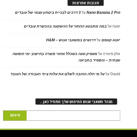
תגובות אחרונות
Nano Banana 2 Pro
על
3 דרכים לבניית ביטחון עצמי של עובדים
יפעת
על
במה מתבטא ההחזר על ההשקעה בהכשרת עובדים
יאנא קאסם
על
דרושים במשאבי אנוש – H&M
אלון פיאדה
על
מעסיק טעה כשכלל אחוזי משרה בחישוב ימי חופשה
שנתית – והפסיד בתביעה
David
על
על מי חלה החובה לשלם את עלות ציוד העבודה של העובד
מנהל משאבי אנוש החיפוש שלך מתחיל כאן…