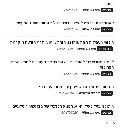
קסם
מערכת HRus
-
05/08/2026
בלוגים
7 עמודי התווך שיש להציב בבסיס תהליך הגיוס ומיתוג המעסיק
מערכת HRus
-
05/08/2026
בלוגים
חילופי מעסיקים תחת אותו גג: חובת שימוע וחלף הודעה מוקדמת
מערכת HRus
-
04/08/2026
דיני עבודה
ללמוד מחדש כדי להוביל: איך להכשיר את העובדים לחמש השנים
הקרובות
מערכת HRus
-
03/08/2026
בלוגים
בחירות בפתח: מה השפעתן על מקום העבודה?
כותבים חיצוניים
-
03/08/2026
בלוגים
מיתוג מעסיק בעידן ה-AI: המנוע הכלכלי של גיוס ושימור טלנטים
מערכת HRus
-
30/07/2026
בלוגים