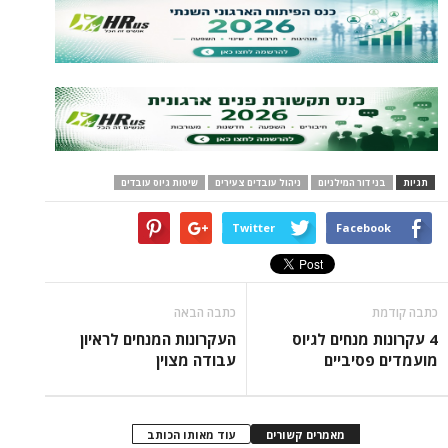
תגיות
בני דור המילניום
ניהול עובדים צעירים
שיטות גיוס עובדים
Twitter
Facebook
כתבה קודמת
כתבה הבאה
4 עקרונות מנחים לגיוס
העקרונות המנחים לראיון
מועמדים פסיביים
עבודה מצוין
מאמרים קשורים
עוד מאותו הכותב