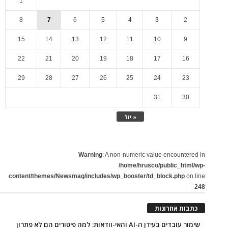
1
8
7
6
5
4
3
2
15
14
13
12
11
10
9
22
21
20
19
18
17
16
29
28
27
26
25
24
23
31
30
« יול
Warning
: A non-numeric value encountered in
/home/hrusco/public_html/wp-
content/themes/Newsmag/includes/wp_booster/td_block.php
on line
248
כתבות אחרונות
שימור עובדים בעידן ה-AI והאי-וודאות: למה פיטורים הם לא פתרון