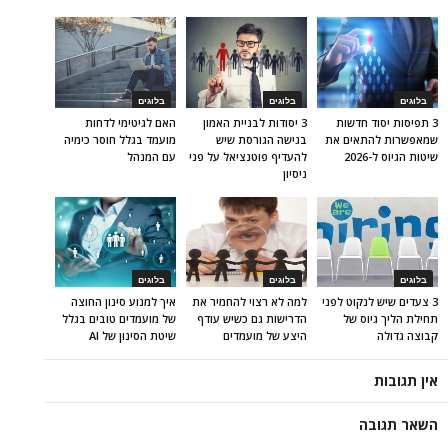
בלוגים
בלוגים
בלוגים
3 תפיסות יסוד חדשות
3 יסודות לבניית האמון
האם לגיטימי לדחות
שמאפשרות להתאים את
בגישה הגורסת שיש
מועמד בגלל חוסר כימיה
שיטות הגיוס ל-2026
להעדיף פוטנציאל על פני
עם המנהל
ניסיון
בלוגים
בלוגים
בלוגים
3 צעדים שיש לנקוט לפני
למה לא רצוי להחמיר את
איך למנוע סינון החוצה
תחילת הליך גיוס של
הדרישות גם כשיש עודף
של מועמדים טובים בגלל
קבוצה גדולה
היצע של מועמדים
שיטת הסינון של AI
אין תגובות
השאר תגובה