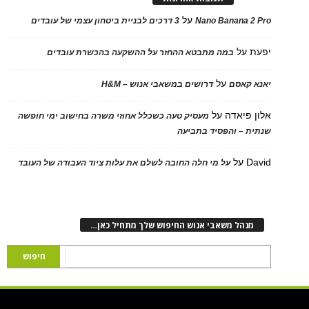
על
Nano Banana 2 Pro
3 דרכים לבניית ביטחון עצמי של עובדים
יפעת
על
במה מתבטא ההחזר על ההשקעה בהכשרת עובדים
על
יאנא קאסם
דרושים במשאבי אנוש – H&M
אלון פיאדה
על
מעסיק טעה כשכלל אחוזי משרה בחישוב ימי חופשה
שנתית – והפסיד בתביעה
David
על
על מי חלה החובה לשלם את עלות ציוד העבודה של העובד
מנהל משאבי אנוש החיפוש שלך מתחיל כאן…