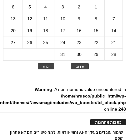
6
5
4
3
2
1
13
12
11
10
9
8
7
20
19
18
17
16
15
14
27
26
25
24
23
22
21
31
30
29
28
« נוב
ינו »
Warning
: A non-numeric value encountered in
/home/hrusco/public_html/wp-
ntent/themes/Newsmag/includes/wp_booster/td_block.php
on line
248
כתבות אחרונות
שימור עובדים בעידן ה-AI והאי-וודאות: למה פיטורים הם לא פתרון
קסם