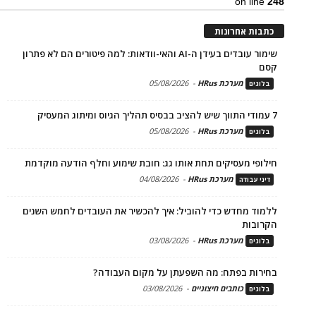
on line
248
כתבות אחרונות
שימור עובדים בעידן ה-AI והאי-וודאות: למה פיטורים הם לא פתרון
קסם
מערכת HRus
-
05/08/2026
בלוגים
7 עמודי התווך שיש להציב בבסיס תהליך הגיוס ומיתוג המעסיק
מערכת HRus
-
05/08/2026
בלוגים
חילופי מעסיקים תחת אותו גג: חובת שימוע וחלף הודעה מוקדמת
מערכת HRus
-
04/08/2026
דיני עבודה
ללמוד מחדש כדי להוביל: איך להכשיר את העובדים לחמש השנים
הקרובות
מערכת HRus
-
03/08/2026
בלוגים
בחירות בפתח: מה השפעתן על מקום העבודה?
כותבים חיצוניים
-
03/08/2026
בלוגים