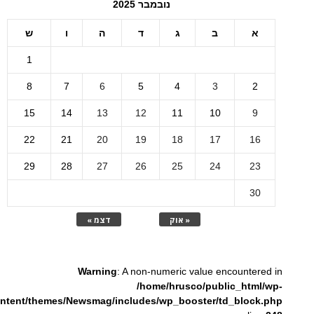
נובמבר 2025
א
ב
ג
ד
ה
ו
ש
1
8
7
6
5
4
3
2
15
14
13
12
11
10
9
22
21
20
19
18
17
16
29
28
27
26
25
24
23
30
« אוק
דצמ »
Warning
: A non-numeric value encountered in
/home/hrusco/public_html/wp-
ntent/themes/Newsmag/includes/wp_booster/td_block.php