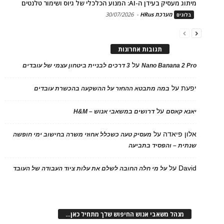
מיתוג מעסיק בעידן ה-AI: המנוע הכלכלי של גיוס ושימור טלנטים
מערכת HRus
-
30/07/2026
בלוגים
תגובות אחרונות
על
Nano Banana 2 Pro
3 דרכים לבניית ביטחון עצמי של עובדים
יפעת
על
במה מתבטא ההחזר על ההשקעה בהכשרת עובדים
על
יאנא קאסם
דרושים במשאבי אנוש – H&M
אלון פיאדה
על
מעסיק טעה כשכלל אחוזי משרה בחישוב ימי חופשה
שנתית – והפסיד בתביעה
David
על
על מי חלה החובה לשלם את עלות ציוד העבודה של העובד
מנהל משאבי אנוש החיפוש שלך מתחיל כאן…