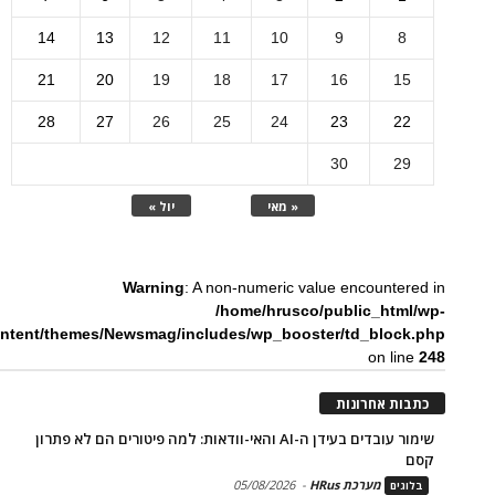
14
13
12
11
10
9
8
21
20
19
18
17
16
15
28
27
26
25
24
23
22
30
29
« מאי
יול »
Warning
: A non-numeric value encountered in
/home/hrusco/public_html/wp-
ntent/themes/Newsmag/includes/wp_booster/td_block.php
on line
248
כתבות אחרונות
שימור עובדים בעידן ה-AI והאי-וודאות: למה פיטורים הם לא פתרון
קסם
מערכת HRus
-
05/08/2026
בלוגים