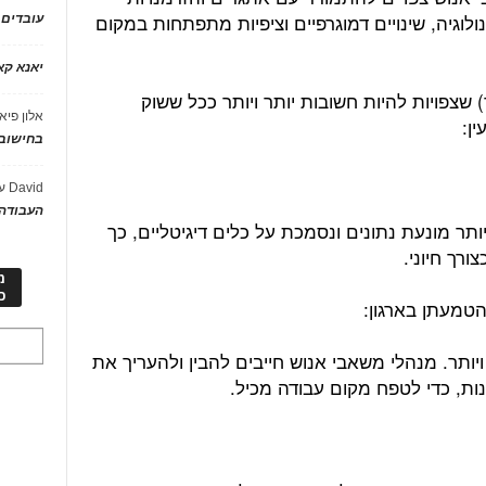
וגיה, שינויים דמוגרפיים וציפיות מתפתחות במקום
עובדים
יאנא ק
חר) שצפויות להיות חשובות יותר ויותר ככל ששוק
אלון פיא
ן:
בחישוב 
David
ע
העבודה 
ר מונעת נתונים ונסמכת על כלים דיגיטליים, כך
ורך חיוני.
מ
כ
 ויותר. מנהלי משאבי אנוש חייבים להבין ולהעריך את
נות, כדי לטפח מקום עבודה מכיל.