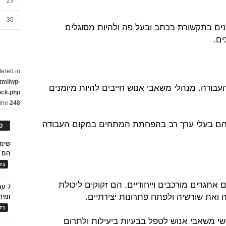
23
30
נים בתקשורת בכתב ובעל פה ולהיות מסוגלים
ם.
tered in
tml/wp-
בודה. מנהלי משאבי אנוש חייבים להיות מיומנים
ock.php
line
248
ים הם בעלי ערך רב בהפחתת המתחים במקום העבודה
כ
הם ל
בלו
אתגרים מורכבים וייחודיים. הם זקוקים ליכולת
7 ע
ואת שורשיה ולפתח פתרונות יצירתיים.
ומית
בלו
שי משאבי אנוש לטפל בבעיות ביעילות ולתרום