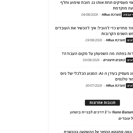
פי מעסיקים תחת אותו גג: חובת שימוע וחלף
עה מוקדמת
מערכת HRus
-
04/08/2026
י עבודה
ד מחדש כדי להוביל: איך להכשיר את העובדים
ש השנים הקרובות
מערכת HRus
-
03/08/2026
גים
ות בפתח: מה השפעתן על מקום העבודה?
כותבים חיצוניים
-
03/08/2026
גים
מיתוג מעסיק בעידן ה-AI: המנוע הכלכלי של גיוס
ור טלנטים
מערכת HRus
-
30/07/2026
גים
תגובות אחרונות
Nano Banan
על
3 דרכים לבניית ביטחון
 עובדים
במה מתבטא ההחזר על ההשקעה בהכשרת