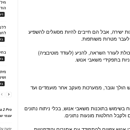
חילו
הוד
דינ
ללמו
ת ישירה, אבל הם חייבים להיות מסוגלים להשפיע
לחמ
 לעבר מטרות משותפות.
בלו
יכולת לעורר השראה, להניע (לעודד מוטיבציה)
בחיר
ניות בתפקידי משאבי אנוש.
בלו
ושימ
בלו
ש הולך וגובר, ממערכות מעקב אחר מועמדים ועד
ח בשימוש בתוכנות משאבי אנוש, בכלי ניתוח נתונים
a 2 Pro
ם ולקבל החלטות מונעות נתונים.
עצמי של
אנוש צפויים להתמודד עם אתגרים והזדמנויות
יפעת
על