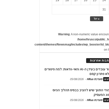
29
28
27
26
25
24
31
« יול
Warning
: A non-numeric value encoun
/home/hrusco/public_h
content/themes/Newsmag/includes/wp_booster/td_bl
on 
תבות אחרונות
שימור עובדים בעידן ה-AI והאי-וודאות: למה פיטורים
א פתרון קסם
מערכת HRus
-
05/08/2026
גים
מודי התווך שיש להציב בבסיס תהליך הגיוס
וג המעסיק
מערכת HRus
-
05/08/2026
גים