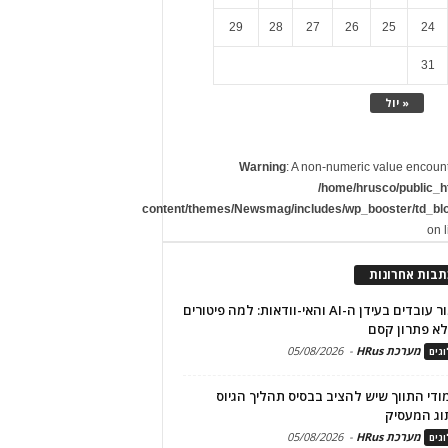
29
28
27
26
25
24
31
« יול
Warning
: A non-numeric value encoun
/home/hrusco/public_h
content/themes/Newsmag/includes/wp_booster/td_bl
on 
תבות אחרונות
שימור עובדים בעידן ה-AI והאי-וודאות: למה פיטורים
א פתרון קסם
מערכת HRus
-
05/08/2026
גים
מודי התווך שיש להציב בבסיס תהליך הגיוס
וג המעסיק
מערכת HRus
-
05/08/2026
גים