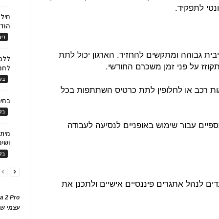
נטי לתפקיד.
חילו
הוד
דינ
בית גבוהה ומתקשים להחזיר. הארגון יכול לתת
ללמו
קוזז על פני זמן משכרם החודשי.
לחמ
בלו
ות רכב או לחלופין לתת כרטיס השתתפות בכל
בחיר
בלו
פיים עבור שימוש באופניים לנסיעה לעבודה
ושימ
בלו
ובדים לנהל אתגרים פיננסיים אישיים ולתכנן את
a 2 Pro
עצמי של