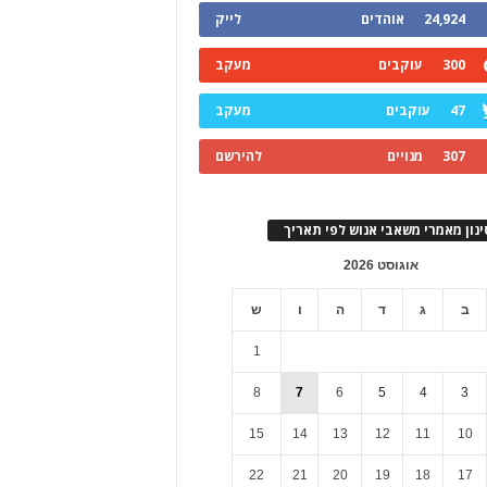
24,924
אוהדים
לייק
300
עוקבים
מעקב
47
עוקבים
מעקב
307
מנויים
להירשם
ינון מאמרי משאבי אנוש לפי תאריך
אוגוסט 2026
ב
ג
ד
ה
ו
ש
1
8
7
6
5
4
3
15
14
13
12
11
10
22
21
20
19
18
17