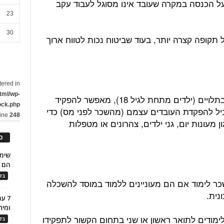
על הכנסה במקרה שעובד אינו מסוגל לעבוד עקב
23
30
 תקופה קצרה יותר, בעוד שביטוח נכות לטווח ארוך
tered in
tml/wp-
הענקת חשבון הוצאות גמישות לטיפול בתלויים (ילדים מתחת לגיל 18), מאפשר להפקיד
ock.php
יל להפקדת העובדים עצמם (מהשכר לפני מס) כדי
line
248
 מעונות יום, גני ילדים, צהרונים או מטפלות
כ
הם ל
בלו
בשכר לימוד אם הם מעוניינים ללמוד במוסד להשכלה
נית.
7 ע
ומית
מודים לתואר ראשון או שני בתחום הקשור לתפקידו
בלו