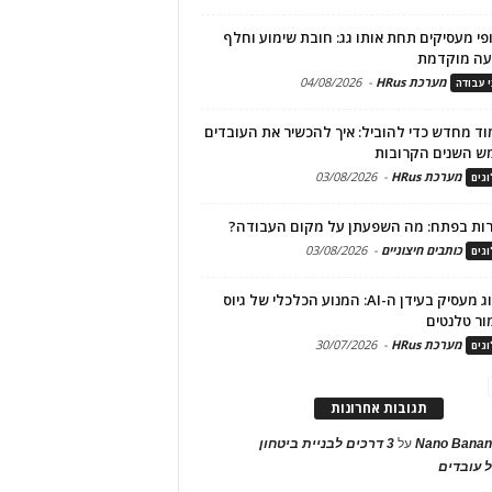
פי מעסיקים תחת אותו גג: חובת שימוע וחלף
עה מוקדמת
מערכת HRus
-
04/08/2026
י עבודה
ד מחדש כדי להוביל: איך להכשיר את העובדים
ש השנים הקרובות
מערכת HRus
-
03/08/2026
גים
ות בפתח: מה השפעתן על מקום העבודה?
כותבים חיצוניים
-
03/08/2026
גים
מיתוג מעסיק בעידן ה-AI: המנוע הכלכלי של גיוס
ור טלנטים
מערכת HRus
-
30/07/2026
גים
תגובות אחרונות
Nano Banan
על
3 דרכים לבניית ביטחון
 עובדים