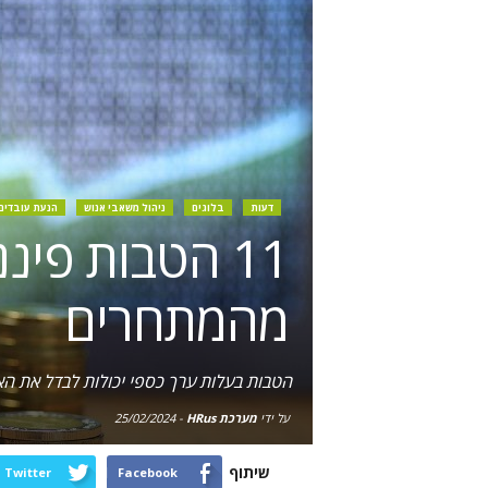
דעות
בלוגים
ניהול משאבי אנוש
הנעת עובדים
11 הטבות פינ
מהמתחרים
הטבות בעלות ערך כספי יכולות לבדל את הא
על ידי
מערכת HRus
-
25/02/2024
שיתוף
Twitter
Facebook