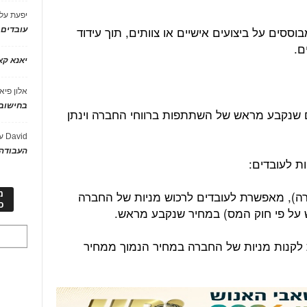
יפעת
על
בוססים על ביצועים אישיים או צוותים, תוך עידוד
עובדים
ם.
יאנא ק
אלון פיא
בחישוב 
ים שנקבע מראש של השתתפות ברווחי החברה וינתן
David
ע
העבודה 
ברה), מאפשרת לעובדים לרכוש מניות של החברה
מ
כ
ל פי חוק המס) במחיר שנקבע מראש.
קנות מניות של החברה במחיר הנמוך ממחיר