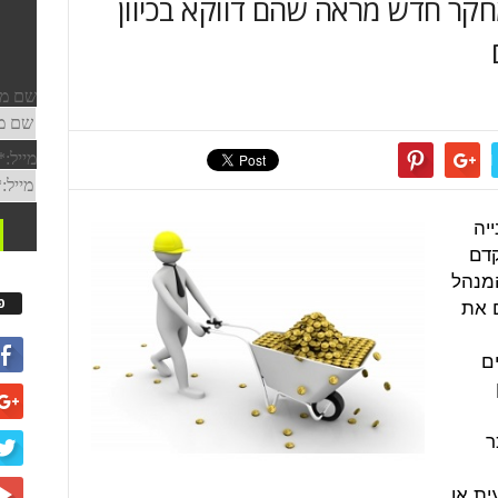
קר חדש מראה שהם דווקא בכיוון
יה
קדם
מנהל
ם את
פ
ם
ר
ית או