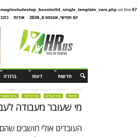
mag/includes/wp_booster/td_single_template_vars.php
on line
67
יום חמישי, אוגוסט 6, 2026
אודות
כתבו 
חדשות
דעות
ברנז'ה
דף הבית
חדשות
מי שעובר מעבודה לעבודה – מפסיד!
חדשות
שכר עובדים
מרכיבי שכר
ניהול משאבי 
מי שעובר מעבודה לעבו
העובדים אולי חושבים שהם 