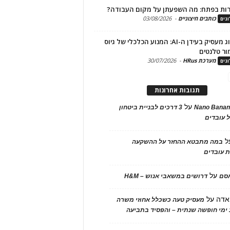
ות בפתח: מה השפעתן על מקום העבודה?
כותבים חיצוניים
-
03/08/2026
גים
מיתוג מעסיק בעידן ה-AI: המנוע הכלכלי של גיוס
ור טלנטים
מערכת HRus
-
30/07/2026
גים
תגובות אחרונות
על
Nano Banan
3 דרכים לבניית ביטחון
 עובדים
ל
במה מתבטא ההחזר על ההשקעה
 עובדים
על
אסם
דרושים במשאבי אנוש – H&M
אדה
על
מעסיק טעה כשכלל אחוזי משרה
ימי חופשה שנתית – והפסיד בתביעה