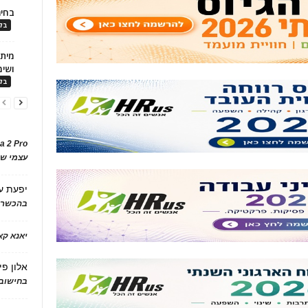
בחיר
בלו
ושימ
בלו
a 2 Pro
עצמי של
יפעת
ע
בהכשרת
יאנא ק
אלון פי
בחישוב 