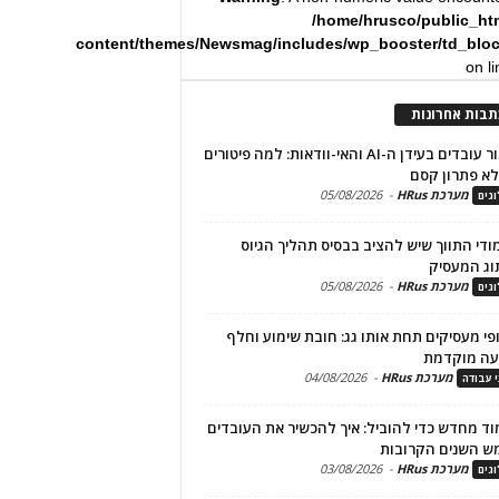
/home/hrusco/public_ht
content/themes/Newsmag/includes/wp_booster/td_blo
on l
תבות אחרונות
שימור עובדים בעידן ה-AI והאי-וודאות: למה פיטורים
א פתרון קסם
מערכת HRus
-
05/08/2026
גים
מודי התווך שיש להציב בבסיס תהליך הגיוס
וג המעסיק
מערכת HRus
-
05/08/2026
גים
פי מעסיקים תחת אותו גג: חובת שימוע וחלף
עה מוקדמת
מערכת HRus
-
04/08/2026
י עבודה
ד מחדש כדי להוביל: איך להכשיר את העובדים
ש השנים הקרובות
מערכת HRus
-
03/08/2026
גים