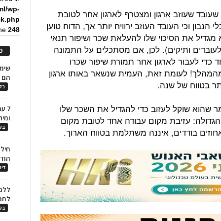
ml/wp-
ו שעובד שעוזב ארגון ומצטרף לארגון אחר לטובת
ck.php
הנבון וכי העובד העוזב ירוויח יותר אך, הדוח טוען
ine
248
מגדיל את הסיכוי שלו להעלאת שכר ושיפור תנאי
עובדים ותיקים). לכן, אם מסתכלים על התמונה
כ
ד כדי לעבור לארגון אחר תמורת שיפור שכרו
המהלך! לעומת זאת, העמית שנשאר באותו ארגון
הם ל
תר בטווח של שנה.
בלו
 שהוא שוקל לעזוב כדי להגדיל את השכר שלו
7 ע
ומית
 הגדולה: עזיבת מקום עבודה אחד לטובת מקום
בלו
וזים בודדים, איננה משתלמת בטווח הארוך.
חילו
הוד
דינ
ללמו
לחמ
בלו