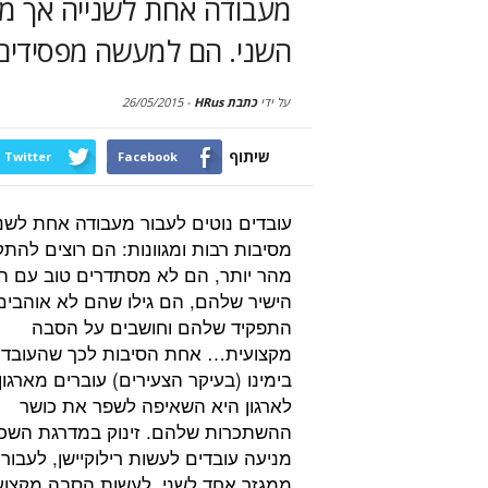
מעבודה אחת לשנייה אך מח
השני. הם למעשה מפסידים
על ידי
כתבת HRus
-
26/05/2015
שיתוף
Twitter
Facebook
עובדים נוטים לעבור מעבודה אחת לשני
מסיבות רבות ומגוונות: הם רוצים להת
מהר יותר, הם לא מסתדרים טוב עם ה
הישיר שלהם, הם גילו שהם לא אוהבי
התפקיד שלהם וחושבים על הסבה
מקצועית… אחת הסיבות לכך שהעובדי
בימינו (בעיקר הצעירים) עוברים מארגון
לארגון היא השאיפה לשפר את כושר
ההשתכרות שלהם. זינוק במדרגת השכ
מניעה עובדים לעשות רילוקיישן, לעבור
ממגזר אחד לשני, לעשות הסבה מקצוע