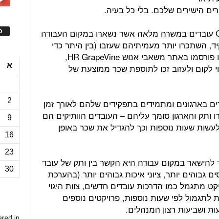
ם הישירים שלכם. בלי כל בעיה.
על פי ה- Office for National Statistics עובדים במשרה מלאה אשר נשארו במקום העבודה
ס
, השתכרו יותר מעמיתיהם שעזבו (בין היתר כדי
להשתכר יותר). על פי הדוח, שתוצאותיו פורסמו באתר משאבי אנוש HR GrapeVine,
א
י לקום ולעזוב זכו לתוספת שכר ממוצעת של
2
ים בארגונים ומתמידים בתפקידים שלהם לאורך זמן
 ותק והארגון סומך עליהם – העובדים הוותיקים הם
9
 לעשות שעות נוספות וכך להגדיל את שכר באופן
16
23
להישאר במקום עבודה היא הקשר בין ותק של עובד
30
ים גבוהים יותר, ציוני איכות גבוהים יותר (בהערכת
קט מתגמל כמו הדרכות עובדים חדשים, צוות היגוי
ת לתגמול לפי שעות נוספות, פרויקטים נוספים
עות ושביעות רצון המנהלים.
ered in