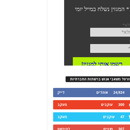
ורטל משאבי אנוש ברשתות החברתיות
24,924
אוהדים
לייק
300
עוקבים
מעקב
47
עוקבים
מעקב
307
מנויים
להירשם