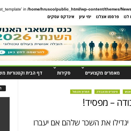
post_template' in
/home/hrusco/public_html/wp-content/themes/News
לנו
פרסמו אצלנו
ימי עיון
אינדקס עסקים
מאמרים מקצועיים
סקירות
דף הבית וקטגוריות מש
ה
אנוש
פיטורים מהעבודה
תמרוץ ותגמול
דה – מפסיד!
יגדילו את השכר שלהם אם יעברו