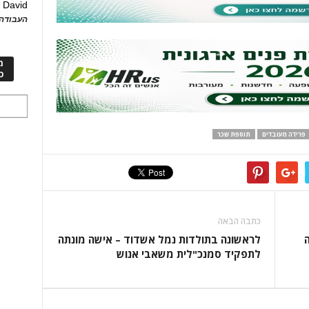
David
ע
העבודה 
מ
כ
פרידה מעובדים
תוספת שכר
כתבה הבאה
לראשונה בתולדות נמל אשדוד – אישה מונתה
לתפקיד סמנכ"לית משאבי אנוש