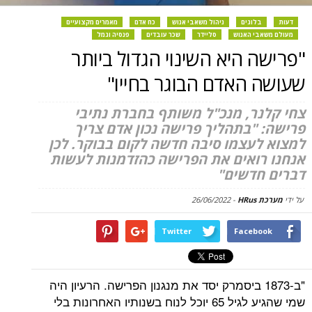
דעות
בלוגים
ניהול משאבי אנוש
כח אדם
מאמרים מקצועיים
מעולם משאבי האנוש
סליידר
שכר עובדים
פנסיה וגמל
"פרישה היא השינוי הגדול ביותר
שעושה האדם הבוגר בחייו"
צחי קלנר, מנכ"ל משותף בחברת נתיבי
פרישה: "בתהליך פרישה נכון אדם צריך
למצוא לעצמו סיבה חדשה לקום בבוקר. לכן
אנחנו רואים את הפרישה כהזדמנות לעשות
דברים חדשים"
על ידי
מערכת HRus
-
26/06/2022
Twitter
Facebook
"ב-1873 ביסמרק יסד את מנגנון הפרישה. הרעיון היה
שמי שהגיע לגיל 65 יוכל לנוח בשנותיו האחרונות בלי