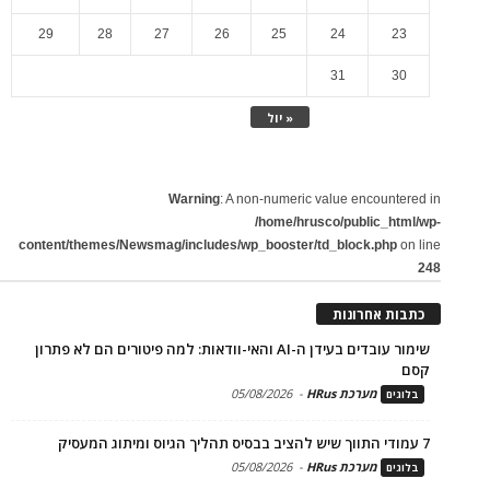
29
28
27
26
25
24
23
31
30
« יול
Warning
: A non-numeric value encountered in
/home/hrusco/public_html/wp-
content/themes/Newsmag/includes/wp_booster/td_block.php
on line
248
כתבות אחרונות
שימור עובדים בעידן ה-AI והאי-וודאות: למה פיטורים הם לא פתרון
קסם
מערכת HRus
-
05/08/2026
בלוגים
7 עמודי התווך שיש להציב בבסיס תהליך הגיוס ומיתוג המעסיק
מערכת HRus
-
05/08/2026
בלוגים