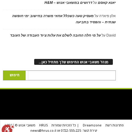
יאנא קאסם
על
דרושים במשאבי אנוש – H&M
אלון פיאדה
על
מעסיק טעה כשכלל אחוזי משרה בחישוב ימי חופשה
שנתית – והפסיד בתביעה
David
על
על מי חלה החובה לשלם את עלות ציוד העבודה של העובד
מנהל משאבי אנוש החיפוש שלך מתחיל כאן…
פתרונות רשת
Dreamzone
| כל הזכויות שמורות
HRUS
משאבי אנוש © 2016 |
יצירת קשר: 0722-555-225 או news@hrus.co.il