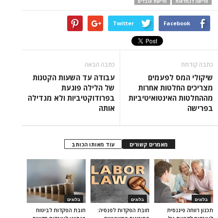
פרישה לגמלאות
פרישת עובדים
Twitter
Facebook
כתבה קודמת
כתבה הבאה
שיקולי המס לפעמים
עבודה עד השעות הקטנות
מצריכים החלטות אחרות
של הלילה פוגעת
מההחלטות האינטואיטיביות
בפרודוקטיביות ולא מגדילה
בפרישה
אותה
מאמרים קשורים
עוד מאותו הכותב
בלוגים
בלוגים
בלוגים
תכנון רווחה פיננסית
חובת הפקדות לפנסיה:
חובת הפקדות לביטוח