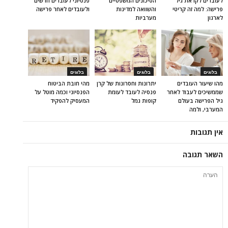
לעובדים לקראת גיל
הסיכונים המשפטיים
פנסיוני לעובדים חדשים
פרישה: למה זה קריטי
והשוואה למדינות
ולעובדים לאחר פרישה
לארגון
מערביות
בלוגים
בלוגים
בלוגים
מהו שיעור העובדים
יתרונות וחסרונות של קרן
מהי חובת הביטוח
שממשיכים לעבוד לאחר
פנסיה לעובד לעומת
הפנסיוני וכמה מוטל על
גיל הפרישה בעולם
קופות גמל
המעסיק להפקיד
המערבי, ולמה
אין תגובות
השאר תגובה