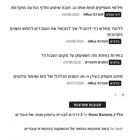
חילופי מעסיקים תחת אותו גג: חובת שימוע וחלף הודעה מוקדמת
מערכת HRus
-
04/08/2026
דיני עבודה
ללמוד מחדש כדי להוביל: איך להכשיר את העובדים לחמש השנים
הקרובות
מערכת HRus
-
03/08/2026
בלוגים
בחירות בפתח: מה השפעתן על מקום העבודה?
כותבים חיצוניים
-
03/08/2026
בלוגים
מיתוג מעסיק בעידן ה-AI: המנוע הכלכלי של גיוס ושימור טלנטים
מערכת HRus
-
30/07/2026
בלוגים
תגובות אחרונות
Nano Banana 2 Pro
על
3 דרכים לבניית ביטחון עצמי של עובדים
יפעת
על
במה מתבטא ההחזר על ההשקעה בהכשרת עובדים