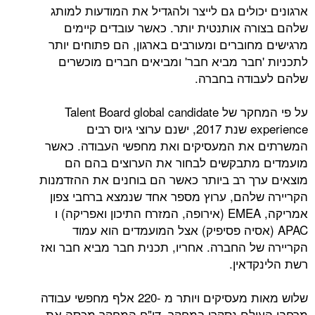
ולים גם לייצר ולהגדיל את המודעות למותג
ה אותנטית יותר. כאשר עובדים קיימים
חוברים ומעורבים בארגון, הם פתוחים יותר
חבר מביא חבר' ומביאים חברים מוכשרים
ודה בחברה.
על פי המחקר של Talent Board global candidate
experience שנת 2017, ישנם ערוצי גיוס רבים
את המעסיקים ואת מחפשי העבודה. כאשר
מתבקשים לבחור את הערוצים בהם הם
ך רב ביותר כאשר הם בוחנים את ההזדמנות
להם, ערוץ מספר אחד שנמצא ברחבי צפון
אמריקה, EMEA (אירופה, המזרח התיכון ואפריקה) ו
 (אסיה פסיפיק) אצל המועמדים הוא עמוד
ל החברה. אחריו, תכנית חבר מביא חבר ואז
דאין.
שלוש מאות מעסיקים ויותר מ -220 אלף מחפשי עבודה
לם נסקרו במחקר. דו"ח המחקר מכסה את