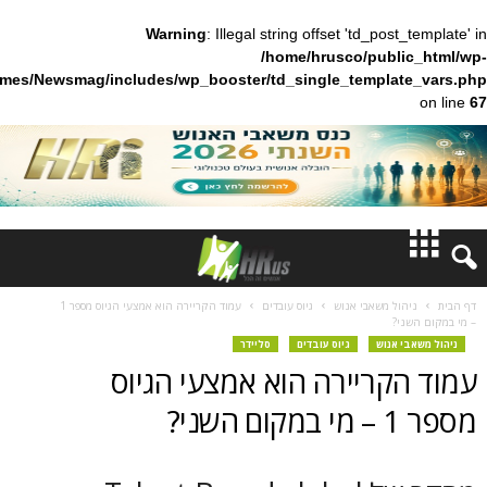
Warning
: Illegal string offset 'td_pos
/home/hrusco/publ
content/themes/Newsmag/includes/wp_booster/td_single_templa
חדשות
ל משאבי אנוש
גיוס עובדים
עמוד הקריירה הוא אמצעי הגיוס מספר 1
?
דעות
אנוש
גיוס עובדים
סליידר
קריירה הוא אמצעי הגיוס
ברנז'ה
מאמרים