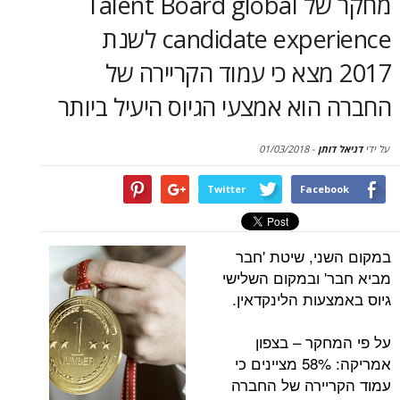
מחקר של Talent Board global
סקירות
candidate experience לשנת
דף הבית
20 מצא כי עמוד הקריירה של
וא אמצעי הגיוס היעיל ביותר
תן
-
01/03/2018
Twitter
Face
י, שיטת 'חבר
 ובמקום השלישי
ות הלינקדאין.
קר – בצפון
אמריקה: 58% מציינים כי
ירה של החברה