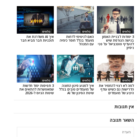
בלוגים
בלוגים
ת האמון
האם לגיטימי לדחות
איך AI משדרגת את
שיש
מועמד בגלל חוסר כימיה
תוכניות חבר מביא חבר
ל על פני
עם המנהל
בלוגים
בלוגים
החמיר את
איך למנוע סינון החוצה
3 תפיסות יסוד חדשות
יש עודף
של מועמדים טובים בגלל
שמאפשרות להתאים את
ים
שיטת הסינון של AI
שיטות הגיוס ל-2026
ה