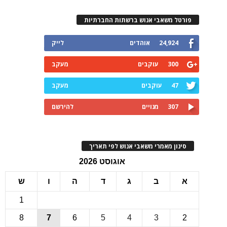
רטל משאבי אנוש ברשתות החברתיות
24,924
אוהדים
לייק
300
עוקבים
מעקב
47
עוקבים
מעקב
307
מנויים
להירשם
ינון מאמרי משאבי אנוש לפי תאריך
אוגוסט 2026
ב
ג
ד
ה
ו
ש
1
8
7
6
5
4
3