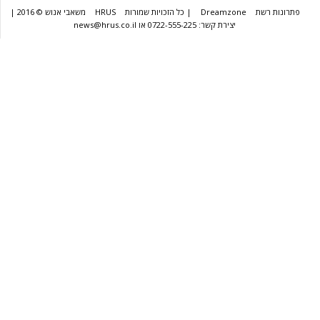
שת
Dreamzone
| כל הזכויות שמורות
HRUS
משאבי אנוש © 2016 |
יצירת קשר: 0722-555-225 או news@hrus.co.il