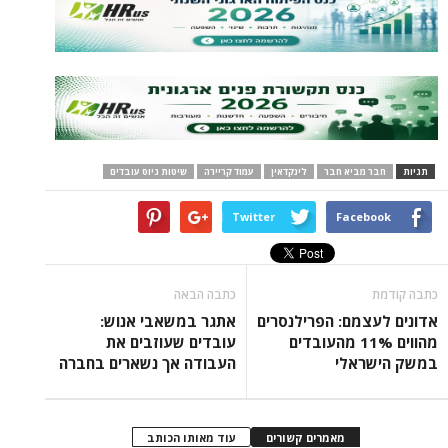
מביא חבר
לינקדאין
עמוד קריירה
שיטות גיוס עובדים
Twitter
Face
כתבה הבאה
מם: הפרילנסרים
אתגר במשאבי אנוש:
מהווים 11% מהעובדים
עובדים שעוזבים את
אלי
העבודה אך נשארים בחברה
מאמרים קשורים
עוד מאותו הכותב