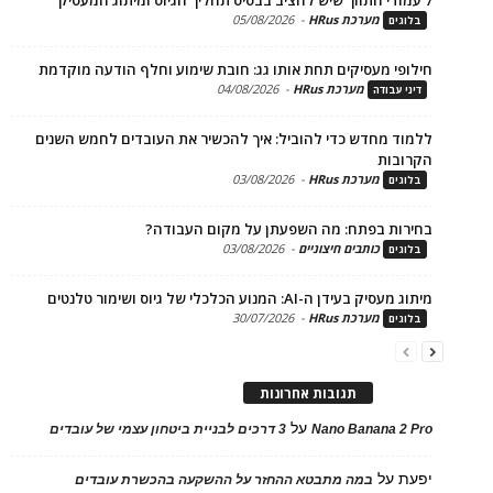
מערכת HRus
-
05/08/2026
ים
פי מעסיקים תחת אותו גג: חובת שימוע וחלף הודעה מוקדמת
מערכת HRus
-
04/08/2026
 עבודה
ד מחדש כדי להוביל: איך להכשיר את העובדים לחמש השנים
בות
מערכת HRus
-
03/08/2026
ים
ות בפתח: מה השפעתן על מקום העבודה?
כותבים חיצוניים
-
03/08/2026
ים
בעידן ה-AI: המנוע הכלכלי של גיוס ושימור טלנטים
מערכת HRus
-
30/07/2026
ים
תגובות אחרונות
על
Nano Banana 2
3 דרכים לבניית ביטחון עצמי של עובדים
על
במה מתבטא ההחזר על ההשקעה בהכשרת עובדים