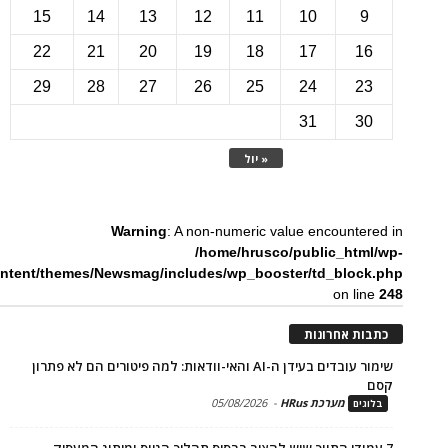
15
14
13
12
11
10
22
21
20
19
18
17
1
29
28
27
26
25
24
2
31
3
« יול
Warning
: A non-numeric value encounte
/home/hrusco/public_htm
content/themes/Newsmag/includes/wp_booster/td_bloc
on li
ת אחרונות
שימור עובדים בעידן ה-AI והאי-וודאות: למה פיטורים הם לא פתרון
מערכת HRus
-
05/08/2026
ים