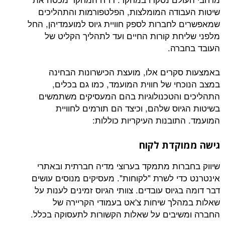
ודה המומלצות, הפלטפורמות והתהליכים
לחברות לספק חוויית גיוס למועמדיהן, החל
חת קורות החיים ועד לתהליך הקליט של
רה.
קרים אלו, מועצת הכישרונות הבחינה
חי של חווית המועמד, כמו גם בכלים,
והטכנולוגיות בהם המעסיקים משתמשים
יוס שלהם, וכיצד הם תורמים לחוויית
תובנות העיקריות כוללות:
וקדת לקוח
רות מתמקד בערוצי מדיה חברתית ובאתרי
די לשרת "לקוחות". מעסיקים מנוסים עושים
גיוס עובדים. צוותי הגיוס זמינים לענות על
לך שיחות צ'אט בעמודי הקריירה של
יבים על שאלות הקשורות לתעסוקה בכלל.