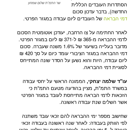
עובדים הכללית
שר התמ"ת שלום שמחון
דבר עדכון סכום
ה
של העובדים ליום עבודה במגזר הפרטי.
מה על צו הרחבה, יעודכן אוטומטית הסכום
לדמי ההבראה מ-365 ₪ ל-371 ₪ ליום במגזר הפרטי.
מדובר בעלייה בשיעור של 1.6% משנה שעברה. סכום
דמי ההבראה במגזר הציבורי עומד כיום על סך 420 ₪
ה, היות והוא נשען על הסדר שונה המתייחס
מי ההבראה.
הממונה הראשי על יחסי עבודה
ה יצחקי,
תמ"ת
מציין בהודעה מטעם התמ"ת כי
,
מי הבראה מתייחסת לעובד במגזר הפרטי
 שנת עבודה ראשונה.
פר ימי ההבראה להם זכאי עובד משתנה
 בעבודה: לאחר שנה ראשונה בעבודה זכאי
העובד ל- 5 ימי הבראה. לאחר שנתיים עד שלוש, זכאי