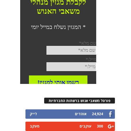
רטל משאבי אנוש ברשתות החברתיות
24,924
אוהדים
לייק
300
עוקבים
מעקב