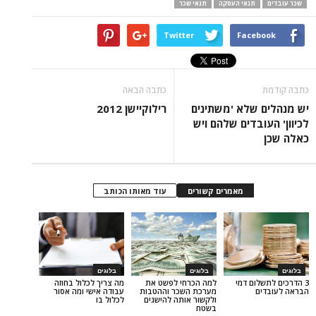
תנאי העסקה
תנאי שכר
Twitter
Face
כתבה הבאה
שלא 'משתינים
רילוקיישן 2012
בדים שלהם ויש
מאמרים קשורים
עוד מאותו הכותב
בלוגים
בלוגים
ום דמי
למה הכרחי לפשט את
מה צריך לכלול בחוזה
ם
מערכת השכר וההטבות
עבודה אישי ומה אסור
ולקשור אותה להישגים
לכלול בו
בשטח