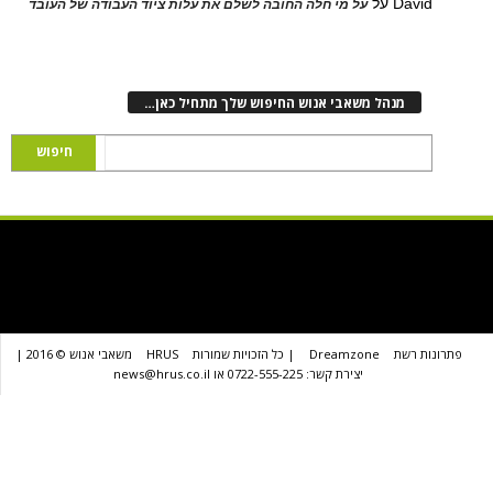
D
על
על מי חלה החובה לשלם את עלות ציוד העבודה של העובד
נהל משאבי אנוש החיפוש שלך מתחיל כאן…
שת
Dreamzone
| כל הזכויות שמורות
HRUS
משאבי אנוש © 2016 |
יצירת קשר: 0722-555-225 או news@hrus.co.il