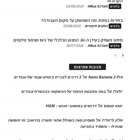
בות
מערכת HRus
-
03/08/2026
ים
ות בפתח: מה השפעתן על מקום העבודה?
כותבים חיצוניים
-
03/08/2026
ים
בעידן ה-AI: המנוע הכלכלי של גיוס ושימור טלנטים
מערכת HRus
-
30/07/2026
ים
תגובות אחרונות
על
Nano Banana 2
3 דרכים לבניית ביטחון עצמי של עובדים
על
במה מתבטא ההחזר על ההשקעה בהכשרת עובדים
על
 קאסם
דרושים במשאבי אנוש – H&M
 פיאדה
על
מעסיק טעה כשכלל אחוזי משרה בחישוב ימי חופשה
ת – והפסיד בתביעה