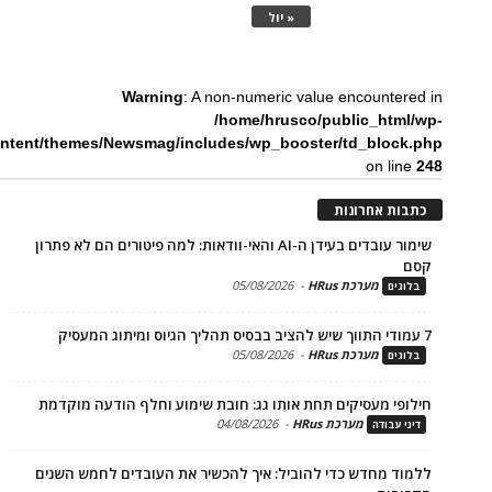
« יול
Warning
: A non-numeric value encounte
/home/hrusco/public_htm
content/themes/Newsmag/includes/wp_booster/td_bloc
on li
ת אחרונות
שימור עובדים בעידן ה-AI והאי-וודאות: למה פיטורים הם לא פתרון
מערכת HRus
-
05/08/2026
ים
מערכת HRus
-
05/08/2026
ים
פי מעסיקים תחת אותו גג: חובת שימוע וחלף הודעה מוקדמת
מערכת HRus
-
04/08/2026
 עבודה
ד מחדש כדי להוביל: איך להכשיר את העובדים לחמש השנים