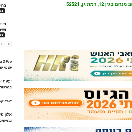
1, רמת גן, 52521
בחיר
בלו
ושימ
בלו
a 2 Pro
עצמי של
יפעת
ע
בהכשרת
יאנא ק
אלון פי
בחישוב 