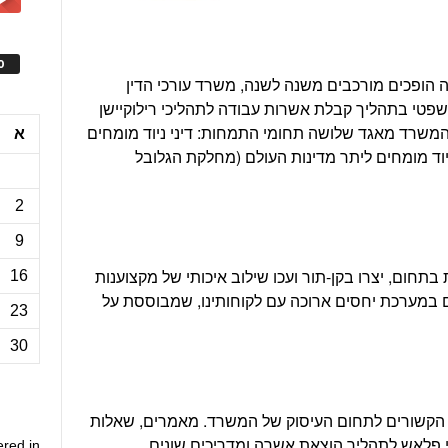
ס
ה הופכים מורכבים משנה לשנה, משרד עורכי הדין
 משפטי בתהליך קבלת אשרות עבודה לתהליכי רילוקיישן
 המשרד מאגד שלושה תחומי התמחות: דיני ניוד מומחים
א
 ניוד מומחים ליתר מדינות העולם (מחלקת הגלובל
2
9
תחום, יצרו בקן-תור ועכו שילוב איכותי של מקצוענות
16
ים במערכת יחסים ארוכה עם לקוחותינו, שמבוססת על
23
30
הקשורים לתחום העיסוק של המשרד. מאמרים, שאלות
 פלאש לתהליך הוצאת אשרה ומדריכים שונים.
ered in