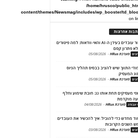
/home/hrusco/public_ht
content/themes/Newsmag/includes/wp_booster/td_blo
on l
תבות אחרונות
שימור עובדים בעידן ה-AI והאי-וודאות: למה פיטורים
א פתרון קסם
מערכת HRus
-
05/08/2026
גים
מודי התווך שיש להציב בבסיס תהליך הגיוס
וג המעסיק
מערכת HRus
-
05/08/2026
גים
פי מעסיקים תחת אותו גג: חובת שימוע וחלף
עה מוקדמת
מערכת HRus
-
04/08/2026
י עבודה
ד מחדש כדי להוביל: איך להכשיר את העובדים
ש השנים הקרובות
מערכת HRus
-
03/08/2026
גים