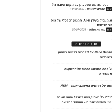
ות בפתח: מה השפעתן על מקום העבודה?
כותבים חיצוניים
-
03/08/2026
גים
מיתוג מעסיק בעידן ה-AI: המנוע הכלכלי של גיוס
ור טלנטים
מערכת HRus
-
30/07/2026
גים
תגובות אחרונות
על
Nano Banan
3 דרכים לבניית ביטחון
 עובדים
ל
במה מתבטא ההחזר על ההשקעה
 עובדים
על
אסם
דרושים במשאבי אנוש – H&M
אדה
על
מעסיק טעה כשכלל אחוזי משרה
ימי חופשה שנתית – והפסיד בתביעה