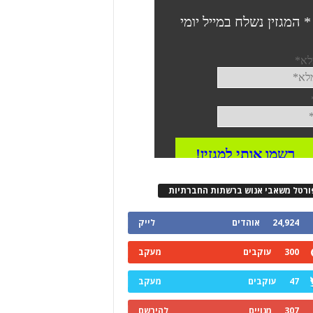
ורטל משאבי אנוש ברשתות החברתיות
24,924
אוהדים
לייק
300
עוקבים
מעקב
47
עוקבים
מעקב
307
מנויים
להירשם