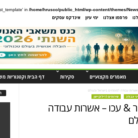
post_template' in
/home/hrusco/public_html/wp-content/themes/News
נו
פרסמו אצלנו
ימי עיון
אינדקס עסקים
מאמרים מקצועיים
סקירות
דף הבית וקטגוריות מש
– אשרות עבודה למומחים בישראל ובעולם
ה
יני עבודה
שירותים לרילוקיישן
ר & עכו – אשרות עבודה
לם