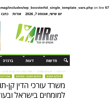
mag/includes/wp_booster/td_single_template_vars.php
on line
67
יום שישי, אוגוסט 7, 2026
אודות
כתבו ל
חדשות
דעות
ברנז'ה
דף הבית
אינדקס עסקים
משרד עורכי הדין קן-תור & עכו 
אינדקס עסקים
אינדקס עסקים - מועדפים
עורכי דין ד
משרד עורכי הדין קן-תו
למומחים בישראל ובעו