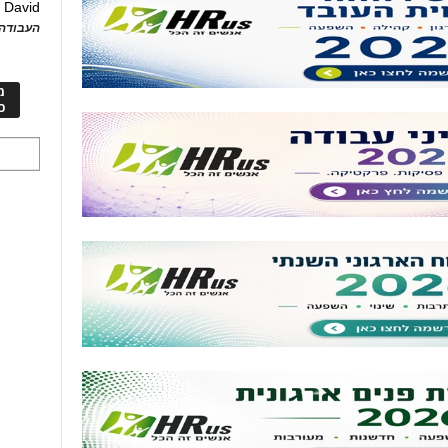
David
ע
העבודה 
מ
כ