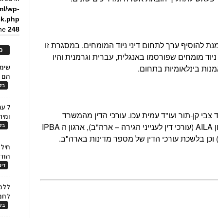
ml/wp-
ck.php
ine
248
מנת להוסיף ערך לתחום דיני ניוד המומחים. במסגרת זו
כ
ניוד מומחים שפורסמו באנגלית, עברית וגרמנית והיו
מנות בינלאומיות בתחום.
הם ל
בלו
7 ע
בי קן-תור ועו"ד עמית עכו. עורכי הדין מהמשרד
ומית
חברים בלשכת עורכי הדין בישראל, בארגון AILA (עורכי דין לענייני הגירה – ארה"ב), ארגון ה IPBA
בלו
 וכן בלשכת עורכי הדין של מספר מדינות בארה"ב.
חילו
הוד
דינ
ללמו
לחמ
בלו