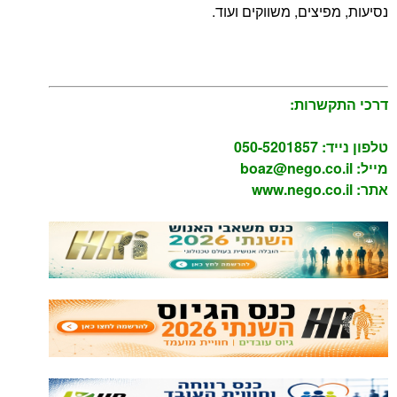
צים, משווקים ועוד.
רות:
05
boaz@nego.c
www.nego.c