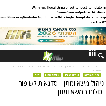
Warning
: Illegal string offset 'td_pos
/home/hrusco/publ
content/themes/Newsmag/includes/wp_booster/td_single_templa
חדשות
נות הדרכה
אינדקס מרצים
ניהול משא ומתן – סדנאות לשיפור יכולות
דעות
כה
אינדקס מרצים
אינדקס עסקים
ייעוץ
משא ומתן – סדנאות לשיפור
ברנז'ה
 המשא ומתן
מאמרים