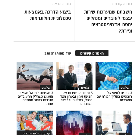
כתבה הבאה
רכות שירות
ביצוע הדרכה באמצעות
ים ומנהלים
טכנולוגיית הולוגרמות
ניסטרציה
מאמרים קשורים
עוד מאותו הכותב
בלוגים
בלוגים
של
5 סיבות לחשיבות של
3 משימות למנהל משאבי
המו"מ עם
הבעת אמון ובטחון מצד
האנוש כשחלק מהעובדים
מנהל, ביכולות ובכישורי
עובדים ביותר ממשרה
העובדים
אחת
הכנת מנהלים ועובדים