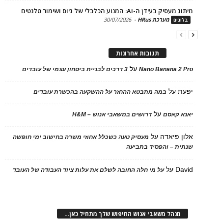
בעידן ה-AI: המנוע הכלכלי של גיוס ושימור טלנטים
מערכת HRus
-
30/07/2026
ים
תגובות אחרונות
על
Nano Banana 2
3 דרכים לבניית ביטחון עצמי של עובדים
על
במה מתבטא ההחזר על ההשקעה בהכשרת עובדים
על
 קאסם
דרושים במשאבי אנוש – H&M
 פיאדה
על
מעסיק טעה כשכלל אחוזי משרה בחישוב ימי חופשה
ת – והפסיד בתביעה
D
על
על מי חלה החובה לשלם את עלות ציוד העבודה של העובד
נהל משאבי אנוש החיפוש שלך מתחיל כאן…