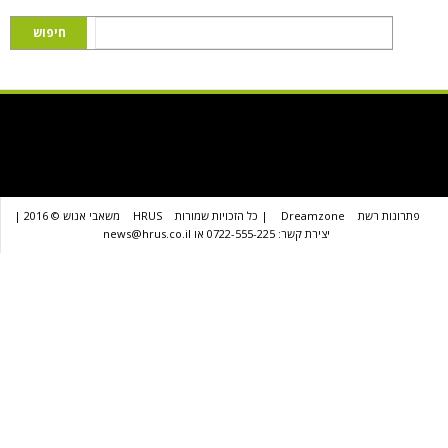
שת
Dreamzone
| כל הזכויות שמורות
HRUS
משאבי אנוש © 2016 |
יצירת קשר: 0722-555-225 או news@hrus.co.il