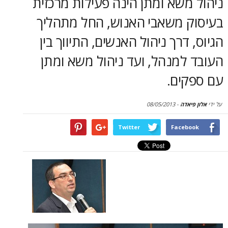
שא ומתן הינה פעילות מרכזית
סקירות
 משאבי האנוש, החל מתהליך
דף הבית
דרך ניהול האנשים, התיווך בין
מנהל, ועד ניהול משא ומתן
ים.
דה
-
08/05/2013
Twitter
Face