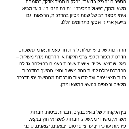
י'ק בדואר", "הלקוח תמיד צודק", "מומחה
 "פאזל המכירה" ו"תורת הגבייה". בועז מביא
רב של שנות ניסיון בהדרכות, הרצאות וגם
ני ועסקי בתחומים הללו.
 בועז יכולות להיות חד פעמיות או מתמשכות,
רות לפי צרכי הלקוח או הדרכות מדף מעולות –
ו על ידו אישית עשרות פעמים בהצלחה גדולה.
ולה להיות החל משעה וחצי, המשך בהדרכות
ימים ועד סדנאות מורכבות מחמישה ימי הדרכה
פים בנושא המשא ומתן.
ת של בועז: בנקים, חברות ביטוח, חברות
רדי ממשלה, חברות לאשראי חוץ בנקאי,
י דין, ערוצי פרסום, יבואנים, יצואנים, סוכני