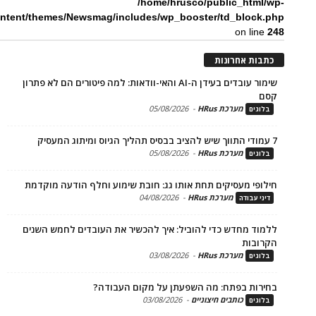
/home/hrusco/public_htm
content/themes/Newsmag/includes/wp_booster/td_bloc
on li
ת אחרונות
שימור עובדים בעידן ה-AI והאי-וודאות: למה פיטורים הם לא פתרון
מערכת HRus
-
05/08/2026
ים
מערכת HRus
-
05/08/2026
ים
פי מעסיקים תחת אותו גג: חובת שימוע וחלף הודעה מוקדמת
מערכת HRus
-
04/08/2026
 עבודה
ד מחדש כדי להוביל: איך להכשיר את העובדים לחמש השנים
בות
מערכת HRus
-
03/08/2026
ים
ות בפתח: מה השפעתן על מקום העבודה?
כותבים חיצוניים
-
03/08/2026
ים