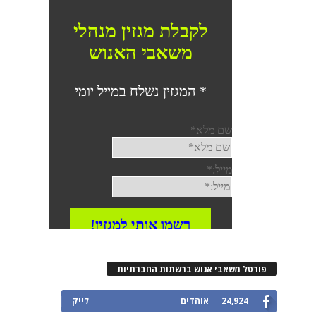
רטל משאבי אנוש ברשתות החברתיות
24,924
אוהדים
לייק