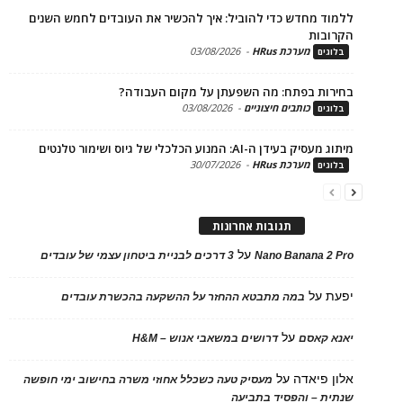
ד מחדש כדי להוביל: איך להכשיר את העובדים לחמש השנים
בות
מערכת HRus
-
03/08/2026
ים
ות בפתח: מה השפעתן על מקום העבודה?
כותבים חיצוניים
-
03/08/2026
ים
בעידן ה-AI: המנוע הכלכלי של גיוס ושימור טלנטים
מערכת HRus
-
30/07/2026
ים
תגובות אחרונות
על
Nano Banana 2
3 דרכים לבניית ביטחון עצמי של עובדים
על
במה מתבטא ההחזר על ההשקעה בהכשרת עובדים
על
 קאסם
דרושים במשאבי אנוש – H&M
 פיאדה
על
מעסיק טעה כשכלל אחוזי משרה בחישוב ימי חופשה
ת – והפסיד בתביעה