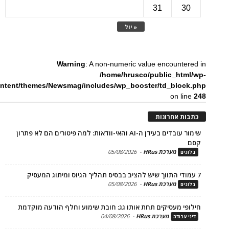
31
3
« יול
Warning
: A non-numeric value encounte
/home/hrusco/public_htm
content/themes/Newsmag/includes/wp_booster/td_bloc
on li
ת אחרונות
שימור עובדים בעידן ה-AI והאי-וודאות: למה פיטורים הם לא פתרון
מערכת HRus
-
05/08/2026
ים
מערכת HRus
-
05/08/2026
ים
פי מעסיקים תחת אותו גג: חובת שימוע וחלף הודעה מוקדמת
מערכת HRus
-
04/08/2026
 עבודה