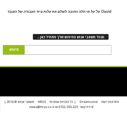
D
על
על מי חלה החובה לשלם את עלות ציוד העבודה של העובד
נהל משאבי אנוש החיפוש שלך מתחיל כאן…
שת
Dreamzone
| כל הזכויות שמורות
HRUS
משאבי אנוש © 2016 |
יצירת קשר: 0722-555-225 או news@hrus.co.il