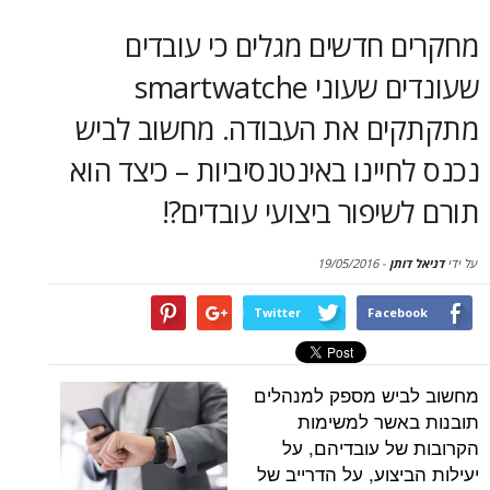
סקירות
חדשים מגלים כי עובדים
דף הבית
שעונדים שעוני smartwatche
ם את העבודה. מחשוב לביש
יינו באינטנסיביות – כיצד הוא
יפור ביצועי עובדים?!
תן
-
19/05/2016
Twitter
Face
יש מספק למנהלים
שר למשימות
ל עובדיהם, על
צוע, על הדרייב של