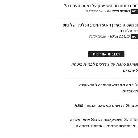
ות בפתח: מה השפעתן על מקום העבודה?
כותבים חיצוניים
-
03/08/2026
גים
מיתוג מעסיק בעידן ה-AI: המנוע הכלכלי של גיוס
ור טלנטים
מערכת HRus
-
30/07/2026
גים
תגובות אחרונות
על
Nano Banan
3 דרכים לבניית ביטחון
 עובדים
ל
במה מתבטא ההחזר על ההשקעה
 עובדים
על
אסם
דרושים במשאבי אנוש – H&M
אדה
על
מעסיק טעה כשכלל אחוזי משרה
ימי חופשה שנתית – והפסיד בתביעה