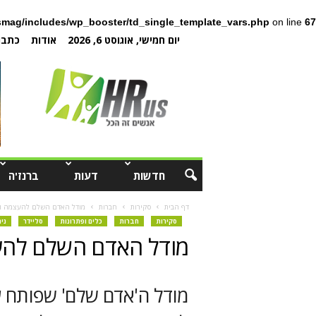
mag/includes/wp_booster/td_single_template_vars.php
on line
67
יום חמישי, אוגוסט 6, 2026
אודות
כתבו 
חדשות
דעות
ברנז'ה
דף הבית
סקירות
חברות
מודל האדם השלם להעצמה ול
סקירות
חברות
כלים ופתרונות
סליידר
ני
מודל האדם השלם להע
מודל ה'אדם שלם' שפותח על