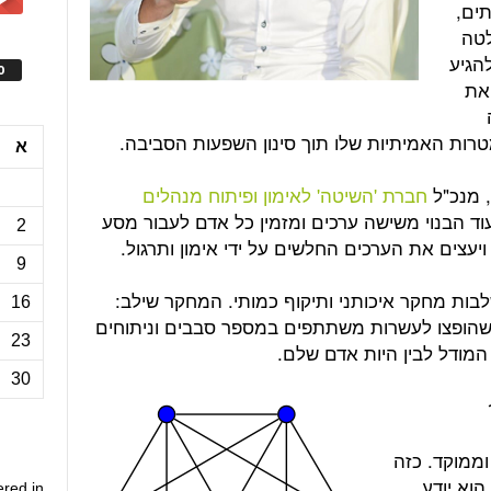
תים,
לטה
להגיע
ס
 את
טרות האמיתיות שלו תוך סינון השפעות הסביבה.
א
, מנכ"ל
חברת 'השיטה' לאימון ופיתוח מנהלים
וד הבנוי משישה ערכים ומזמין כל אדם לעבור מסע
2
יעצים את הערכים החלשים על ידי אימון ותרגול.
9
ות מחקר איכותני ותיקוף כמותי. המחקר שילב:
16
ים שהופצו לעשרות משתתפים במספר סבבים וניתוחים
23
30
ממוקד. כזה
הוא יודע
ered in