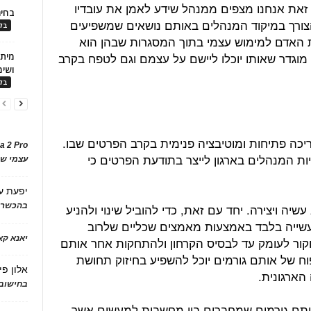
 זאת אנחנו מצפים ממנהל שידע לאמן את עובדיו
בחיר
הצורך במיקוד המנהלים באותם נושאים שמשפיעים
בלו
 האדם למימוש עצמי בתוך המסגרות שבהן הוא
מוגדר שאותו יוכלו ליישם על עצמם וגם לטפח בקרב
ושימ
בלו
צריכה פתיחות ומוטיבציה פנימית בקרב הפרטים שבו.
a 2 Pro
ות המנהלים בארגון לייצר בתודעת הפרטים כי
עצמי של
יפעת
ע
ה ויצירה. יחד עם זאת, כדי להוביל שינוי ולהניע
בהכשרת
עשייה בלבד באמצעות מאמצים שכליים שלרוב
יאנא ק
חקור לעומק עד לבסיס הקרחון ולהתחקות אחר אותם
וח של אותם גורמים יוכל להשפיע בחיזוק תחושת
אלון פי
הארגונית.
בחישוב 
ותם גורמים שמחברים בין מחשבות למעשים אשר