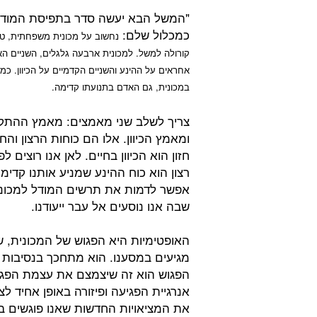
"המשל הבא יעשה סדר בתפיסת המוד
כמכלול שלם:
נחשוב על מכונית משפחתית, טו
קורולה למשל. למכונית ארבעה גלגלים, השניים הא
אחראים על ההינע והשניים הקדמיים על הכיוון. כמו
במכונית, גם האדם בתנועתו קדימה.
צריך לשלב שני מאמצים: מאמץ ההתק
ומאמץ הכיוון. אלו הם כוחות הרצון והחזו
חזון הוא הכיוון בחיים. לאן אנו רוצים ל
רצון הוא כוח ההינע שמניע אותנו קדימ
אפשר לדמות את תרשים המודל למכונ
שבה אנו נוסעים אל עבר ייעודנו.
האופטימיות היא הפגוש של המכונית, ש
מגיעים במסענו. הוא מתחכך בנסיבות 
הפגוש הוא זה שיצמצם את עצמת הפגיעה
אנרגיית הפגיעה ופיזורה באופן אחיד 
את המציאויות החדשות שאנו פוגשים בד