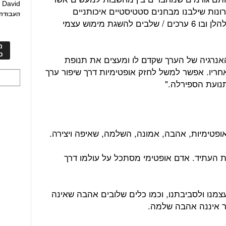
David
ע
ונות שילבנו מבחנים סטטיסטיים איכותניים
העבודה 
וכמותיים אשר תיקפו את המודל שיוצג להלן ובו 6 ערכים / שלבים להשגת מימוש עצמי
מ
כ
האנרגיה של הערך שקדם לו ומעצים את תנופת
יו. אפשר למשל לחזק אופטימיות דרך שיפור ערך
נועת הספירלה."
את העתיד. אדם אופטימי מסתכל על עולמו דרך
צמנו ולסביבתנו, וכמו כלים שלובים אהבה שאינה
 איננה אהבה שלמה.