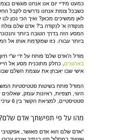
כמעט מידיי יום אנו אנחנו פוגשים בצמ
כשבכל צומת אנחנו נדרשים לקבל הח
לאן ממשיכים מכאן? ואיך הכי נכון לנו 
מנקודה א' לנקודה ב'? אדם שלם צולח
המסע הזה בדרך הטובה ביותר והנכונה
ביותר עבורו. כזו שמקדמת אותו אל המ
מודל ה'אדם שלם' פותח על ידי ש"י חיון
בארגונים
, כחלק מתוכנית מסע אל הייע
אישי שבו יאבחן את עוצמת השלם שבו ו
המודל פותח בשיטות סטטיסטיות המשלב
היגוי, תצפיות, ראיונות עומק, שאלונ
סטטיסטיים, למציאת הקשר בין 6 ערכי המודל לבין היות אדם שלם.
מהו על פי תפישתך אדם שלם?
"אדם שלם הוא אדם מאושר, אפקטיבי ו
שצועד במסלול חייו בנתיב שנכון עבורו. 