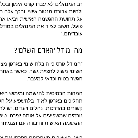
רב המנהלים לא עברו קורס אימון ובכל
ולהיות עבורם מנטור אישי. ובכך עלה 
על תחושת ההגשמה האישית ויביאו את
פועל. חשוב לצייד את המנהלים במודל 
עובדיהם."
מהו מודל 'האדם השלם'?
"המודל גורס כי הובלת שינוי בארגון מ
השינוי משול לחציית גשר, כאשר באחרי
הגשר בטוח וכדאי למעבר.
המהות הבסיסית להגשמה ומימוש היא עשי
תהליכים בארגון לא די בלהשפיע על ה
קשורים בהדרכות, נהלים ויעדים. יש ל
גורמים שמשפיעים על אותה יצירה. טיפ
ההגשמה האישית וחיבורה עם הצמיחה 
בשני העשורים האחרונים חקרתי את א