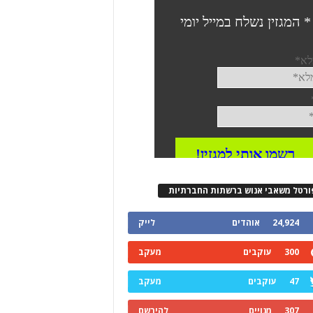
ורטל משאבי אנוש ברשתות החברתיות
24,924
אוהדים
לייק
300
עוקבים
מעקב
47
עוקבים
מעקב
307
מנויים
להירשם