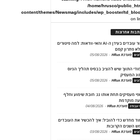
/home/hrusco/public_ht
content/themes/Newsmag/includes/wp_booster/td_blo
on l
תבות אחרונות
שימור עובדים בעידן ה-AI והאי-וודאות: למה פיטורים
א פתרון קסם
מערכת HRus
-
05/08/2026
גים
מודי התווך שיש להציב בבסיס תהליך הגיוס
וג המעסיק
מערכת HRus
-
05/08/2026
גים
פי מעסיקים תחת אותו גג: חובת שימוע וחלף
עה מוקדמת
מערכת HRus
-
04/08/2026
י עבודה
ד מחדש כדי להוביל: איך להכשיר את העובדים
ש השנים הקרובות
מערכת HRus
-
03/08/2026
גים