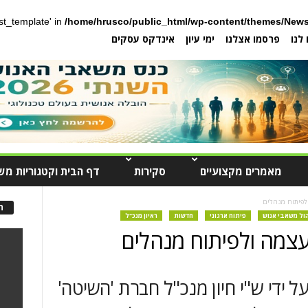
post_template' in
/home/hrusco/public_html/wp-content/themes/News
לנו
פרסמו אצלנו
ימי עיון
אינדקס עסקים
מאמרים מקצועיים
סקירות
דף הבית וקטגוריות מש
פיתוח מנהלים
ה
הול משאבי אנוש
פיתוח ארגוני
חדשות
ראיון מנכ"ל
צמה ולפיתוח מנהלים
 ידי ש"י חיון מנכ"ל חברת 'השיטה'