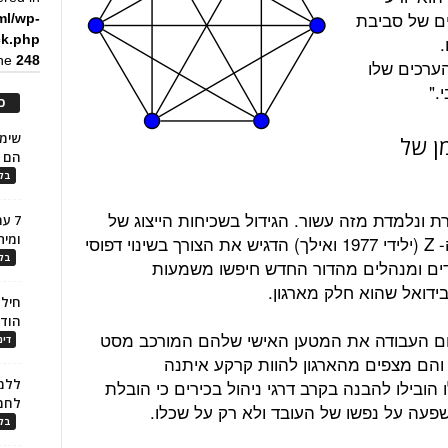
כים של סביבת
ml/wp-
ck.php
ine
248
הערכים שלו
."
כ
ן של
הם ל
בלו
 ונלמדת מזה עשור. הגידול בשכיחות הייצוג של
7 ע
ומית
עובדים ומנהלי ביניים מדור ה- Y ודור ה- Z (ילידי 1977 ואילך) הדגיש את הצורך בשינוי דפוסי
בלו
דים ומנהלים מהדור החדש חיפשו משמעות
ידואל שהוא חלק מארגון.
חילו
הוד
ום העבודה את המטען האישי שלהם המורכב מסט
דינ
, והם מצפים מהארגון להוות קרקע איתנה
ובילו להבנה בקרב דרגי ניהול בכירים כי הובלת
ללמו
לחמ
שפעה על נפשו של העובד ולא רק על שכלו.
בלו