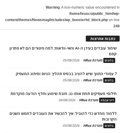
Warning
: A non-numeric value encountered in
/home/hrusco/public_html/wp-
content/themes/Newsmag/includes/wp_booster/td_block.php
on line
248
כתבות אחרונות
שימור עובדים בעידן ה-AI והאי-וודאות: למה פיטורים הם לא פתרון
קסם
מערכת HRus
-
05/08/2026
בלוגים
7 עמודי התווך שיש להציב בבסיס תהליך הגיוס ומיתוג המעסיק
מערכת HRus
-
05/08/2026
בלוגים
חילופי מעסיקים תחת אותו גג: חובת שימוע וחלף הודעה מוקדמת
מערכת HRus
-
04/08/2026
דיני עבודה
ללמוד מחדש כדי להוביל: איך להכשיר את העובדים לחמש השנים
הקרובות
מערכת HRus
-
03/08/2026
בלוגים