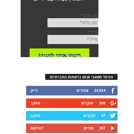
פורטל משאבי אנוש ברשתות החברתיות
24,924
אוהדים
לייק
300
עוקבים
מעקב
47
עוקבים
מעקב
307
מנויים
להירשם