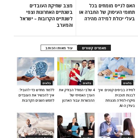
האם לגייס מומחים בכל
מצב שחיקת העובדים
תחומי העיסוק של החברה או
בשנתיים האחרונות וצפי
בעלי יכולת למידה מהירה
לשנתיים הקרובות – ישראל
והמערב
מאמרים קשורים
עוד מאותו הכותב
בלוגים
בלוגים
בלוגים
למידה בביסים קטנים: איך
4 שלבי המודל הבודק את
ללמוד מחדש כדי להוביל:
לבנות תוכנית
הערך האמיתי של
איך להכשיר את העובדים
מיקרו-למידה מנצחת
ההכשרות עבור הארגון
לחמש השנים הקרובות
בעידן ה-AI