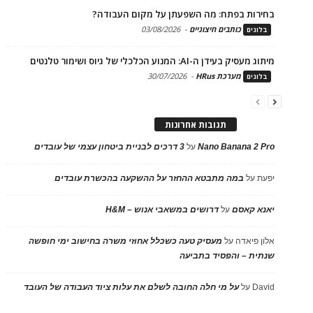
בחירות בפתח: מה השפעתן על מקום העבודה?
כותבים חיצוניים
-
03/08/2026
בלוגים
מיתוג מעסיק בעידן ה-AI: המנוע הכלכלי של גיוס ושימור טלנטים
מערכת HRus
-
30/07/2026
בלוגים
תגובות אחרונות
Nano Banana 2 Pro
על
3 דרכים לבניית ביטחון עצמי של עובדים
יפעת
על
במה מתבטא ההחזר על ההשקעה בהכשרת עובדים
יאנא קאסם
על
דרושים במשאבי אנוש – H&M
אלון פיאדה
על
מעסיק טעה כשכלל אחוזי משרה בחישוב ימי חופשה
שנתית – והפסיד בתביעה
David
על
על מי חלה החובה לשלם את עלות ציוד העבודה של העובד