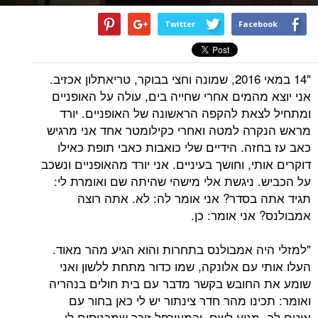
Twitter
Facebook
"14 במאי 2016, שמונה וחצי בבוקר, טריאתלון אכזיב.
אני יוצא מהמים אחרי שחייה בים, עולה על האופניים
ומתחיל לצאת להקפה הראשונה של האופניים. יורד
מראש הנקרה למטה ואחרי כקילומטר אחד אני מרגיש
כאב עז בחזה. הידיים שלי כואבות כאבי תופת כאילו
דוקרים אותי, וחושך בעיניים. אני יורד מהאופניים ונשכב
על הכביש. ניגשת אלי מישהי שהיתה שם ואומרת לי:
תגיד אתה בסדר? אני אומר לה: לא. אתה רוצה
אמבולנס? אני אומר: כן.
"למזלי היה אמבולנס בתחרות והוא הגיע מהר מאוד.
העלו אותי עם אלונקה, שמו כדור מתחת ללשון ואני
שומע את החובש בקשר מדבר עם בית חולים בנהריה
ואומר: תכינו מהר חדר צינתור יש לי כאן בחור עם
אוטם לב. מגיע לשם, ובמעורפל זוכר שמכניסים לי