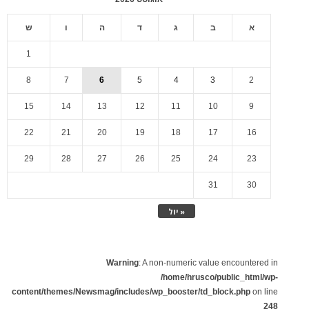
א
ב
ג
ד
ה
ו
ש
1
8
7
6
5
4
3
2
15
14
13
12
11
10
9
22
21
20
19
18
17
16
29
28
27
26
25
24
23
31
30
« יול
Warning
: A non-numeric value encountered in
/home/hrusco/public_html/wp-
content/themes/Newsmag/includes/wp_booster/td_block.php
on line
248