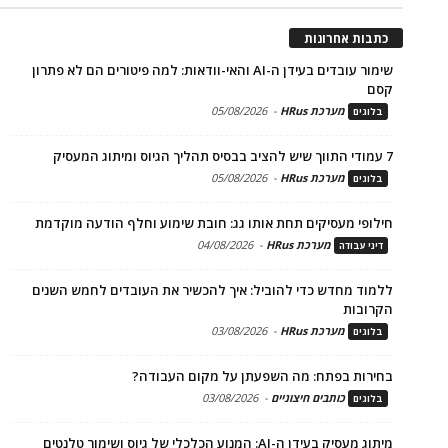
כתבות אחרונות
שימור עובדים בעידן ה-AI והאי-וודאות: למה פיטורים הם לא פתרון
קסם
מערכת HRus
-
05/08/2026
בלוגים
7 עמודי התווך שיש להציב בבסיס תהליך הגיוס ומיתוג המעסיק
מערכת HRus
-
05/08/2026
בלוגים
חילופי מעסיקים תחת אותו גג: חובת שימוע וחלף הודעה מוקדמת
מערכת HRus
-
04/08/2026
דיני עבודה
ללמוד מחדש כדי להוביל: איך להכשיר את העובדים לחמש השנים
הקרובות
מערכת HRus
-
03/08/2026
בלוגים
בחירות בפתח: מה השפעתן על מקום העבודה?
כותבים חיצוניים
-
03/08/2026
בלוגים
מיתוג מעסיק בעידן ה-AI: המנוע הכלכלי של גיוס ושימור טלנטים