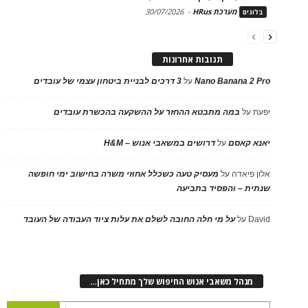
מערכת HRus
-
30/07/2026
בלוגים
תגובות אחרונות
Nano Banana 2 Pro
על
3 דרכים לבניית ביטחון עצמי של עובדים
יפעת
על
במה מתבטא ההחזר על ההשקעה בהכשרת עובדים
יאנא קאסם
על
דרושים במשאבי אנוש – H&M
אלון פיאדה
על
מעסיק טעה כשכלל אחוזי משרה בחישוב ימי חופשה
שנתית – והפסיד בתביעה
David
על
על מי חלה החובה לשלם את עלות ציוד העבודה של העובד
מנהל משאבי אנוש החיפוש שלך מתחיל כאן…