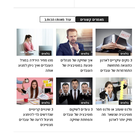
מאמרים קשורים
עוד מאותו הכותב
בלוגים
בלוגים
בלוגים
3 נזקים עיקריים לארגון
איך שחיקה של מנהלים
מהו מחיר הירידה במורל
כתוצאה מתחושת
פוגעת במוטיבציה של
העובדים ואיך ניתן למנוע
התמרמרות של עובדים
העובדים
אותה
בלוגים
בלוגים
בלוגים
טלנט שעוזב או טלנט חסר
3 צעדים לשיקום
3 שינויים קריטיים
מוטיבציה שנשאר: מה
מוטיבציה של עובדים
שנדרשים כדי להימנע
מזיק יותר לארגון
והפחתת שחיקה
מניצול לרעה של עובדים
מצטיינים