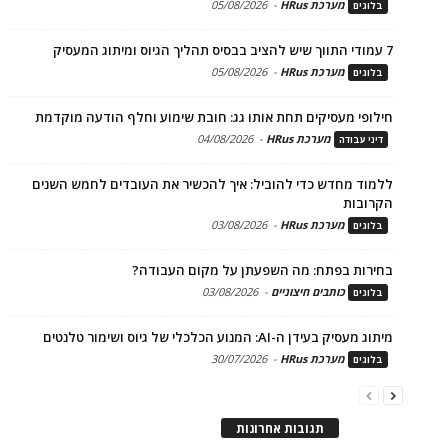
מערכת HRus
-
05/08/2026
בלוגים
7 עמודי התווך שיש להציב בבסיס תהליך הגיוס ומיתוג המעסיק
מערכת HRus
-
05/08/2026
בלוגים
חילופי מעסיקים תחת אותו גג: חובת שימוע וחלף הודעה מוקדמת
מערכת HRus
-
04/08/2026
דיני עבודה
ללמוד מחדש כדי להוביל: איך להכשיר את העובדים לחמש השנים
הקרובות
מערכת HRus
-
03/08/2026
בלוגים
בחירות בפתח: מה השפעתן על מקום העבודה?
כותבים חיצוניים
-
03/08/2026
בלוגים
מיתוג מעסיק בעידן ה-AI: המנוע הכלכלי של גיוס ושימור טלנטים
מערכת HRus
-
30/07/2026
בלוגים
תגובות אחרונות