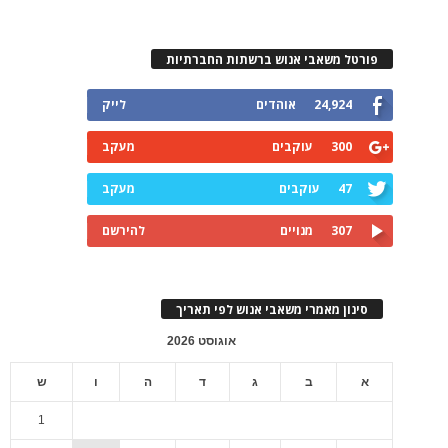
פורטל משאבי אנוש ברשתות החברתיות
24,924
אוהדים
לייק
300
עוקבים
מעקב
47
עוקבים
מעקב
307
מנויים
להירשם
סינון מאמרי משאבי אנוש לפי תאריך
אוגוסט 2026
א
ב
ג
ד
ה
ו
ש
1