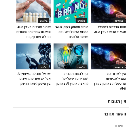
בלוגים
בלוגים
בלוגים
מפת הדרכים למנהלי
מיתוג מעסיק בעידן ה-AI:
שימור עובדים בעידן ה-AI
משאבי אנוש בעידן ה-AI
המנוע הכלכלי של גיוס
והאי-וודאות: למה פיטורים
ושימור טלנטים
הם לא פתרון קסם
בלוגים
בלוגים
בלוגים
איך לשרוד את
איך לבנות תוכנית
ישראל מובילה באימוץ AI
האנאלפביתיוּת
'שגרירים דיגיטליים'
אבל יש פערים מדאיגים
הדיגיטלית בארגון בעידן
להאצת אימוץ AI בארגון
בין הייטק לשאר המשק
ה-AI
אין תגובות
השאר תגובה