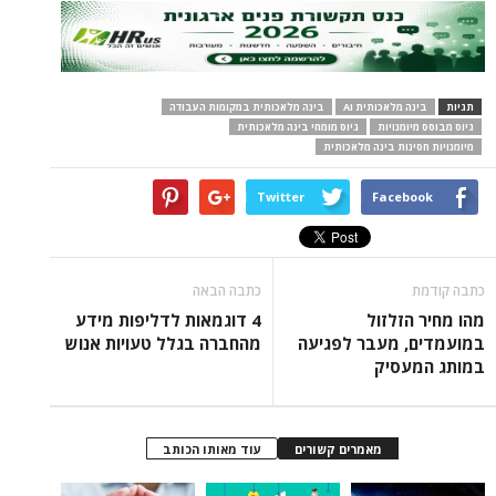
תגיות
בינה מלאכותית AI
בינה מלאכותית במקומות העבודה
גיוס מבוסס מיומנויות
גיוס מומחי בינה מלאכותית
מיומנויות חסינות בינה מלאכותית
Twitter
Facebook
כתבה קודמת
כתבה הבאה
מהו מחיר הזלזול
4 דוגמאות לדליפות מידע
במועמדים, מעבר לפגיעה
מהחברה בגלל טעויות אנוש
במותג המעסיק
מאמרים קשורים
עוד מאותו הכותב