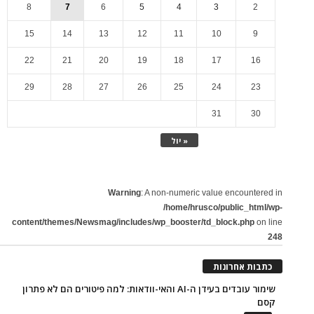
8
7
6
5
4
3
2
15
14
13
12
11
10
9
22
21
20
19
18
17
16
29
28
27
26
25
24
23
31
30
« יול
Warning
: A non-numeric value encountered in
/home/hrusco/public_html/wp-
content/themes/Newsmag/includes/wp_booster/td_block.php
on line
248
כתבות אחרונות
שימור עובדים בעידן ה-AI והאי-וודאות: למה פיטורים הם לא פתרון
קסם