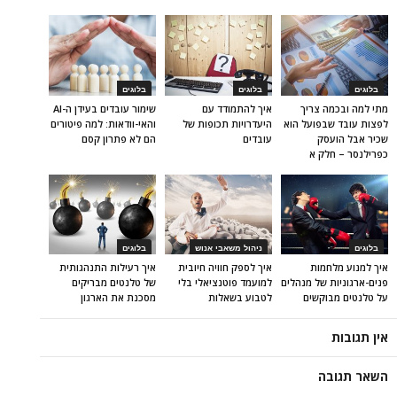
בלוגים
בלוגים
בלוגים
מתי למה ובכמה צריך
איך להתמודד עם
שימור עובדים בעידן ה-AI
לפצות עובד שבפועל הוא
היעדרויות תכופות של
והאי-וודאות: למה פיטורים
שכיר אבל הועסק
עובדים
הם לא פתרון קסם
כפרילנסר – חלק א
בלוגים
ניהול משאבי אנוש
בלוגים
איך למנוע מלחמות
איך לספק חוויה חיובית
איך רעילות התנהגותית
פנים-ארגוניות של מנהלים
למועמד פוטנציאלי בלי
של טלנטים מבריקים
על טלנטים מבוקשים
לטבוע בשאלות
מסכנת את הארגון
אין תגובות
השאר תגובה