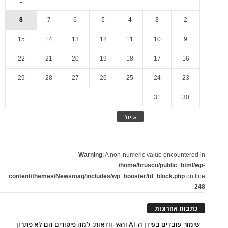
1
8
7
6
5
4
3
2
15
14
13
12
11
10
9
22
21
20
19
18
17
16
29
28
27
26
25
24
23
31
30
« יול
Warning
: A non-numeric value encountered in
/home/hrusco/public_html/wp-
content/themes/Newsmag/includes/wp_booster/td_block.php
on line
248
כתבות אחרונות
שימור עובדים בעידן ה-AI והאי-וודאות: למה פיטורים הם לא פתרון