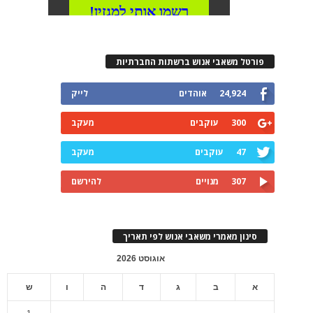
פורטל משאבי אנוש ברשתות החברתיות
24,924
אוהדים
לייק
300
עוקבים
מעקב
47
עוקבים
מעקב
307
מנויים
להירשם
סינון מאמרי משאבי אנוש לפי תאריך
אוגוסט 2026
א
ב
ג
ד
ה
ו
ש