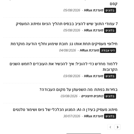
קסם
מערכת HRus
-
05/08/2026
בלוגים
7 עמודי התווך שיש להציב בבסיס תהליך הגיוס ומיתוג המעסיק
מערכת HRus
-
05/08/2026
בלוגים
חילופי מעסיקים תחת אותו גג: חובת שימוע וחלף הודעה מוקדמת
מערכת HRus
-
04/08/2026
דיני עבודה
ללמוד מחדש כדי להוביל: איך להכשיר את העובדים לחמש השנים
הקרובות
מערכת HRus
-
03/08/2026
בלוגים
בחירות בפתח: מה השפעתן על מקום העבודה?
כותבים חיצוניים
-
03/08/2026
בלוגים
מיתוג מעסיק בעידן ה-AI: המנוע הכלכלי של גיוס ושימור טלנטים
מערכת HRus
-
30/07/2026
בלוגים