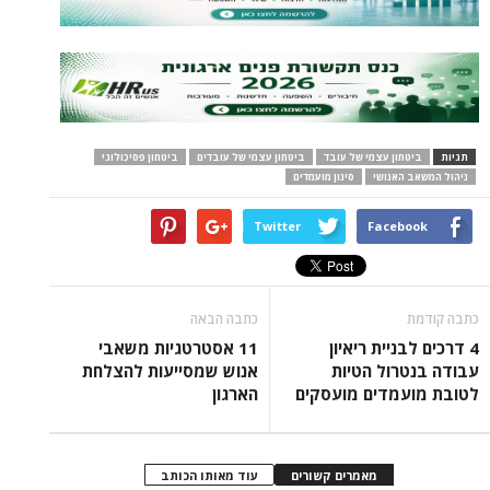
תגיות
ביטחון עצמי של עובד
ביטחון עצמי של עובדים
ביטחון פסיכולוגי
ניהול המשאב האנושי
סינון מועמדים
Twitter
Facebook
כתבה קודמת
כתבה הבאה
4 דרכים לבניית ריאיון
11 אסטרטגיות משאבי
עבודה בנטרול הטיות
אנוש שמסייעות להצלחת
לטובת מועמדים מועסקים
הארגון
מאמרים קשורים
עוד מאותו הכותב