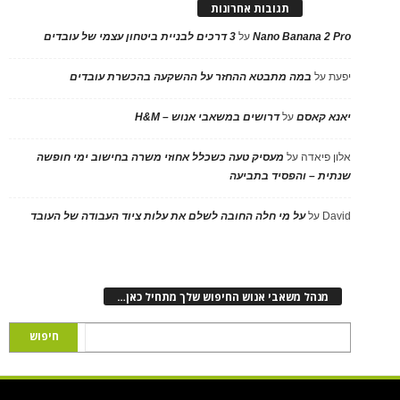
תגובות אחרונות
Nano Banana 2 Pro
על
3 דרכים לבניית ביטחון עצמי של עובדים
יפעת
על
במה מתבטא ההחזר על ההשקעה בהכשרת עובדים
יאנא קאסם
על
דרושים במשאבי אנוש – H&M
אלון פיאדה
על
מעסיק טעה כשכלל אחוזי משרה בחישוב ימי חופשה
שנתית – והפסיד בתביעה
David
על
על מי חלה החובה לשלם את עלות ציוד העבודה של העובד
מנהל משאבי אנוש החיפוש שלך מתחיל כאן…