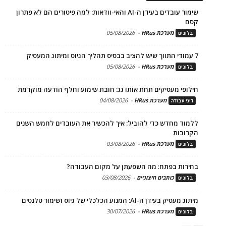
שימור עובדים בעידן ה-AI והאי-וודאות: למה פיטורים הם לא פתרון
קסם
מערכת HRus
-
05/08/2026
בלוגים
7 עמודי התווך שיש להציב בבסיס תהליך הגיוס ומיתוג המעסיק
מערכת HRus
-
05/08/2026
בלוגים
חילופי מעסיקים תחת אותו גג: חובת שימוע וחלף הודעה מוקדמת
מערכת HRus
-
04/08/2026
דיני עבודה
ללמוד מחדש כדי להוביל: איך להכשיר את העובדים לחמש השנים
הקרובות
מערכת HRus
-
03/08/2026
בלוגים
בחירות בפתח: מה השפעתן על מקום העבודה?
כותבים חיצוניים
-
03/08/2026
בלוגים
מיתוג מעסיק בעידן ה-AI: המנוע הכלכלי של גיוס ושימור טלנטים
מערכת HRus
-
30/07/2026
בלוגים