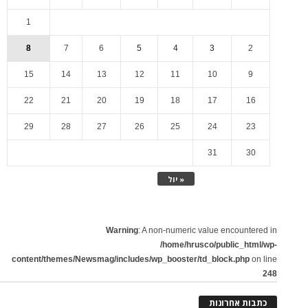
1
8
7
6
5
4
3
2
15
14
13
12
11
10
9
22
21
20
19
18
17
16
29
28
27
26
25
24
23
31
30
« יול
Warning
: A non-numeric value encountered in
/home/hrusco/public_html/wp-
content/themes/Newsmag/includes/wp_booster/td_block.php
on line
248
כתבות אחרונות