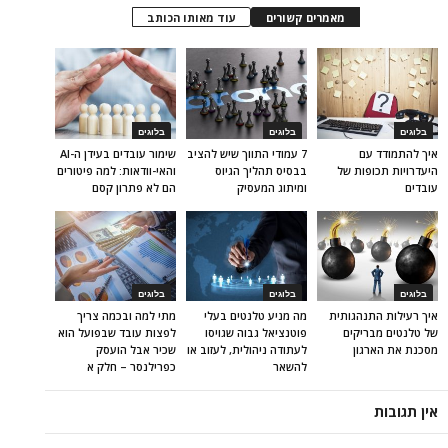
מאמרים קשורים
עוד מאותו הכותב
בלוגים
בלוגים
בלוגים
איך להתמודד עם
7 עמודי התווך שיש להציב
שימור עובדים בעידן ה-AI
היעדרויות תכופות של
בבסיס תהליך הגיוס
והאי-וודאות: למה פיטורים
עובדים
ומיתוג המעסיק
הם לא פתרון קסם
בלוגים
בלוגים
בלוגים
איך רעילות התנהגותית
מה מניע טלנטים בעלי
מתי למה ובכמה צריך
של טלנטים מבריקים
פוטנציאל גבוה שגויסו
לפצות עובד שבפועל הוא
מסכנת את הארגון
לעתודה ניהולית, לעזוב או
שכיר אבל הועסק
להשאר
כפרילנסר – חלק א
אין תגובות