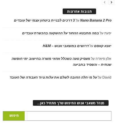
תגובות אחרונות
Nano Banana 2 Pro
על
3 דרכים לבניית ביטחון עצמי של עובדים
יפעת
על
במה מתבטא ההחזר על ההשקעה בהכשרת עובדים
יאנא קאסם
על
דרושים במשאבי אנוש – H&M
אלון פיאדה
על
מעסיק טעה כשכלל אחוזי משרה בחישוב ימי חופשה
שנתית – והפסיד בתביעה
David
על
על מי חלה החובה לשלם את עלות ציוד העבודה של העובד
מנהל משאבי אנוש החיפוש שלך מתחיל כאן…