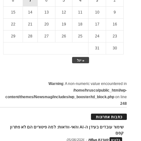
8
7
6
5
4
3
2
15
14
13
12
11
10
9
22
21
20
19
18
17
16
29
28
27
26
25
24
23
31
30
« יול
Warning
: A non-numeric value encountered in
/home/hrusco/public_html/wp-
content/themes/Newsmag/includes/wp_booster/td_block.php
on line
248
כתבות אחרונות
שימור עובדים בעידן ה-AI והאי-וודאות: למה פיטורים הם לא פתרון
קסם
מערכת HRus
-
05/08/2026
בלוגים