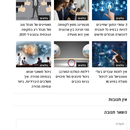
בלוגים
בלוגים
בלוגים
3 עמודי התווך שחייבים
מנטורינג מחוץ לקופסה:
מאפיינים של מנהל טוב
להיות בבסיס כל תוכנית
מהי חניכה בין-ארגונית
מול מנהל רע בתקופה
להכשרת מנהלים חדשים
ואיך היא מועילה
הנוכחית ובמבט ל-2031
בלוגים
בלוגים
בלוגים
איך לזהות עובדים בעלי
דילמת הטלנט המורכב:
ניהול משאבי אנוש
פוטנציאל טוב לניהול
ניהול סיכונים מול סיכויים
בצמיחה מהירה: איך
מוצלח בסיוע AI
בגיוס כוכבים
משלבים היברידיות, ביזור
וצמיחה מהירה
אין תגובות
השאר תגובה