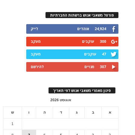
פורטל משאבי אנוש ברשתות החברתיות
24,924
אוהדים
לייק
300
עוקבים
מעקב
47
עוקבים
מעקב
307
מנויים
להירשם
סינון מאמרי משאבי אנוש לפי תאריך
אוגוסט 2026
א
ב
ג
ד
ה
ו
ש
1