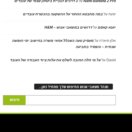
Nano Banana 2 Pro
על
3 דרכים לבניית ביטחון עצמי של עובדים
יפעת
על
במה מתבטא ההחזר על ההשקעה בהכשרת עובדים
יאנא קאסם
על
דרושים במשאבי אנוש – H&M
אלון פיאדה
על
מעסיק טעה כשכלל אחוזי משרה בחישוב ימי חופשה
שנתית – והפסיד בתביעה
David
על
על מי חלה החובה לשלם את עלות ציוד העבודה של העובד
מנהל משאבי אנוש החיפוש שלך מתחיל כאן…