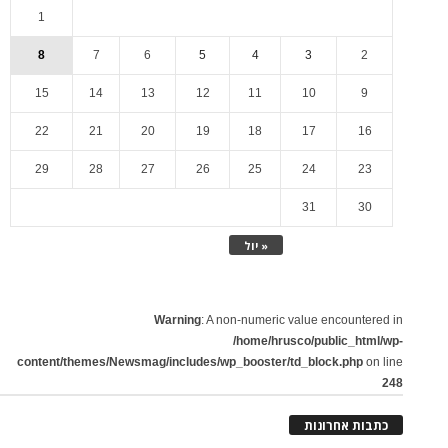
1
8
7
6
5
4
3
2
15
14
13
12
11
10
9
22
21
20
19
18
17
16
29
28
27
26
25
24
23
31
30
« יול
Warning
: A non-numeric value encountered in
/home/hrusco/public_html/wp-
content/themes/Newsmag/includes/wp_booster/td_block.php
on line
248
כתבות אחרונות