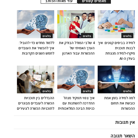
מאמרים קשורים
עוד מאותו הכותב
בלוגים
בלוגים
בלוגים
למידה בביסים קטנים: איך
4 שלבי המודל הבודק את
ללמוד מחדש כדי להוביל:
לבנות תוכנית
הערך האמיתי של
איך להכשיר את העובדים
מיקרו-למידה מנצחת
ההכשרות עבור הארגון
לחמש השנים הקרובות
בעידן ה-AI
בלוגים
בלוגים
בלוגים
למה למידה בזמן אמת
איך צפוי תפקיד מנהל
ההבדלים בין תוכניות
כובשת את תחום
ההדרכה להשתנות עם
הכשרה לעובדים מבוגרים
ההכשרות
כניסת הבינה המלאכותית
לתוכניות הכשרה לצעירים
אין תגובות
השאר תגובה