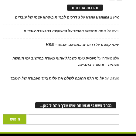
תגובות אחרונות
Nano Banana 2 Pro
על
3 דרכים לבניית ביטחון עצמי של עובדים
יפעת
על
במה מתבטא ההחזר על ההשקעה בהכשרת עובדים
יאנא קאסם
על
דרושים במשאבי אנוש – H&M
אלון פיאדה
על
מעסיק טעה כשכלל אחוזי משרה בחישוב ימי חופשה
שנתית – והפסיד בתביעה
David
על
על מי חלה החובה לשלם את עלות ציוד העבודה של העובד
מנהל משאבי אנוש החיפוש שלך מתחיל כאן…