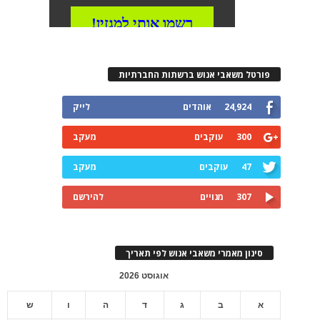
פורטל משאבי אנוש ברשתות החברתיות
24,924
אוהדים
לייק
300
עוקבים
מעקב
47
עוקבים
מעקב
307
מנויים
להירשם
סינון מאמרי משאבי אנוש לפי תאריך
אוגוסט 2026
א
ב
ג
ד
ה
ו
ש