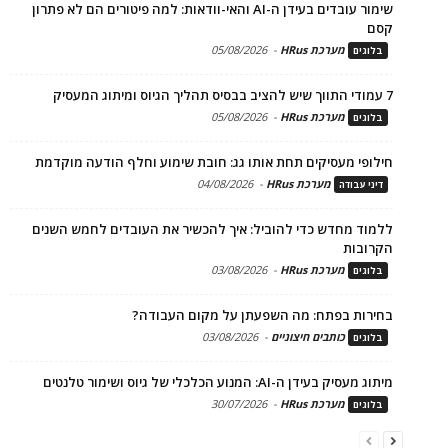
שימור עובדים בעידן ה-AI והאי-וודאות: למה פיטורים הם לא פתרון
קסם
מערכת HRus
-
05/08/2026
בלוגים
7 עמודי התווך שיש להציב בבסיס תהליך הגיוס ומיתוג המעסיק
מערכת HRus
-
05/08/2026
בלוגים
חילופי מעסיקים תחת אותו גג: חובת שימוע וחלף הודעה מוקדמת
מערכת HRus
-
04/08/2026
דיני עבודה
ללמוד מחדש כדי להוביל: איך להכשיר את העובדים לחמש השנים
הקרובות
מערכת HRus
-
03/08/2026
בלוגים
בחירות בפתח: מה השפעתן על מקום העבודה?
כותבים חיצוניים
-
03/08/2026
בלוגים
מיתוג מעסיק בעידן ה-AI: המנוע הכלכלי של גיוס ושימור טלנטים
מערכת HRus
-
30/07/2026
בלוגים