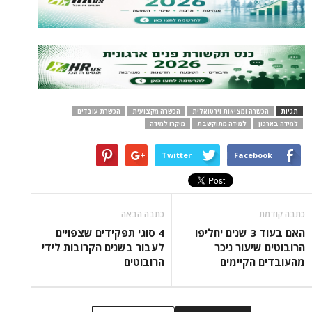
תגיות
הכשרה ומציאות וירטואלית
הכשרה מקצועית
הכשרת עובדים
למידה בארגון
למידה מתוקשבת
מיקרו למידה
Twitter
Facebook
כתבה קודמת
כתבה הבאה
האם בעוד 3 שנים יחליפו
4 סוגי תפקידים שצפויים
הרובוטים שיעור ניכר
לעבור בשנים הקרובות לידי
מהעובדים הקיימים
הרובוטים