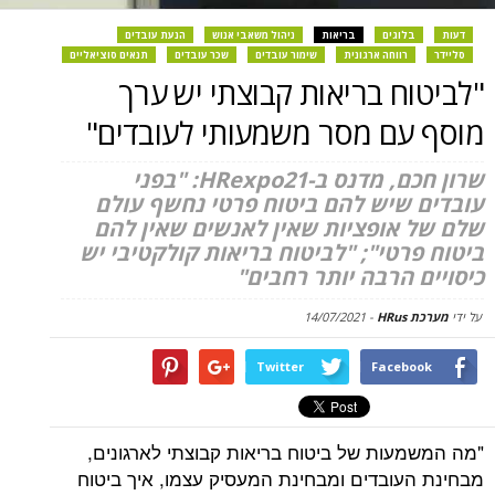
דעות
בלוגים
בריאות
ניהול משאבי אנוש
הנעת עובדים
סליידר
רווחה ארגונית
שימור עובדים
שכר עובדים
תנאים סוציאליים
"לביטוח בריאות קבוצתי יש ערך
מוסף עם מסר משמעותי לעובדים"
שרון חכם, מדנס ב-HRexpo21: "בפני
עובדים שיש להם ביטוח פרטי נחשף עולם
שלם של אופציות שאין לאנשים שאין להם
ביטוח פרטי"; "לביטוח בריאות קולקטיבי יש
כיסויים הרבה יותר רחבים"
על ידי
מערכת HRus
-
14/07/2021
Twitter
Facebook
"מה המשמעות של ביטוח בריאות קבוצתי לארגונים,
מבחינת העובדים ומבחינת המעסיק עצמו, איך ביטוח