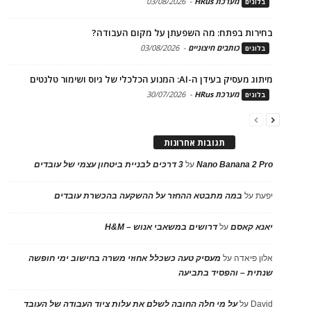
מערכת HRus
-
03/08/2026
בלוגים
בחירות בפתח: מה השפעתן על מקום העבודה?
כותבים חיצוניים
-
03/08/2026
בלוגים
מיתוג מעסיק בעידן ה-AI: המנוע הכלכלי של גיוס ושימור טלנטים
מערכת HRus
-
30/07/2026
בלוגים
תגובות אחרונות
Nano Banana 2 Pro
על
3 דרכים לבניית ביטחון עצמי של עובדים
יפעת
על
במה מתבטא ההחזר על ההשקעה בהכשרת עובדים
יאנא קאסם
על
דרושים במשאבי אנוש – H&M
אלון פיאדה
על
מעסיק טעה כשכלל אחוזי משרה בחישוב ימי חופשה
שנתית – והפסיד בתביעה
David
על
על מי חלה החובה לשלם את עלות ציוד העבודה של העובד