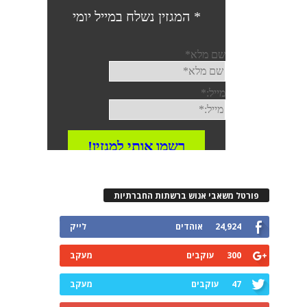
פורטל משאבי אנוש ברשתות החברתיות
24,924
אוהדים
לייק
300
עוקבים
מעקב
47
עוקבים
מעקב