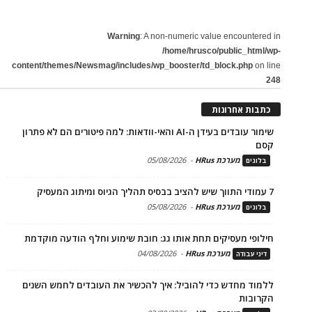
Warning
: A non-numeric value encountered in
/home/hrusco/public_html/wp-
content/themes/Newsmag/includes/wp_booster/td_block.php
on line
248
כתבות אחרונות
שימור עובדים בעידן ה-AI והאי-וודאות: למה פיטורים הם לא פתרון
קסם
מערכת HRus
-
05/08/2026
בלוגים
7 עמודי התווך שיש להציב בבסיס תהליך הגיוס ומיתוג המעסיק
מערכת HRus
-
05/08/2026
בלוגים
חילופי מעסיקים תחת אותו גג: חובת שימוע וחלף הודעה מוקדמת
מערכת HRus
-
04/08/2026
דיני עבודה
ללמוד מחדש כדי להוביל: איך להכשיר את העובדים לחמש השנים
הקרובות