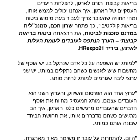
בריאות קבוצתי תורם לארגון, להצלחת היעדים
העסקיים של הארגון, איך אנחנו יכולים לממש אותו,
ומהי החוויה שהעובד צריך לעבור בעת מימוש ביטוח
בריאות קולקטיבי", כך פתחה
שרון חכם, סמנכ"לית
את הרצאתה
במדנס סוכנות לביטוח,
ביטוח בריאות
קבוצתי – הערך הנתפס לעובדים לעומת העלות
,
לארגון
ביריד
HRexpo21
.
"למותג יש השפעה על כל אדם שנתקל בו. יש אוסף של
מחשבות שיש לאנשים כשהם נתקלים במותג. יש שני
ערוצי ליבה שגורמים למותג להיות מותג.
"ערוץ אחד הוא הפרסום והשיווק, והערוץ השני הוא
העובדים עצמם. מותג המעסיק מהווה את אוסף
הדברים שהעובדים מרגישים כלפי הארגון, איך הם
מרגישים כשהם מדבררים אותו, את תחושת הביחד
שבונה אותנו כמותג.
"היום, להתחרות על עובד זו משימה מאוד מאתגרת.