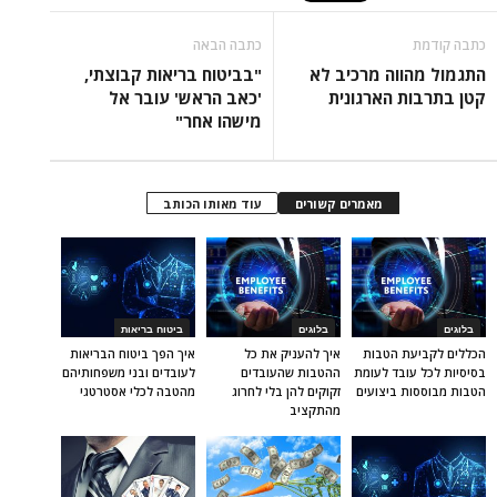
כתבה קודמת
כתבה הבאה
התגמול מהווה מרכיב לא
"בביטוח בריאות קבוצתי,
קטן בתרבות הארגונית
'כאב הראש' עובר אל
מישהו אחר"
מאמרים קשורים
עוד מאותו הכותב
בלוגים
בלוגים
ביטוח בריאות
הכללים לקביעת הטבות
איך להעניק את כל
איך הפך ביטוח הבריאות
בסיסיות לכל עובד לעומת
ההטבות שהעובדים
לעובדים ובני משפחותיהם
הטבות מבוססות ביצועים
זקוקים להן בלי לחרוג
מהטבה לכלי אסטרטגי
מהתקציב