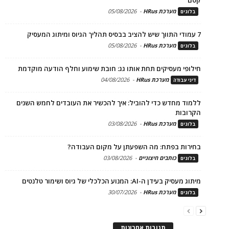
מערכת HRus
-
05/08/2026
בלוגים
7 עמודי התווך שיש להציב בבסיס תהליך הגיוס ומיתוג המעסיק
מערכת HRus
-
05/08/2026
בלוגים
חילופי מעסיקים תחת אותו גג: חובת שימוע וחלף הודעה מוקדמת
מערכת HRus
-
04/08/2026
דיני עבודה
ללמוד מחדש כדי להוביל: איך להכשיר את העובדים לחמש השנים
הקרובות
מערכת HRus
-
03/08/2026
בלוגים
בחירות בפתח: מה השפעתן על מקום העבודה?
כותבים חיצוניים
-
03/08/2026
בלוגים
מיתוג מעסיק בעידן ה-AI: המנוע הכלכלי של גיוס ושימור טלנטים
מערכת HRus
-
30/07/2026
בלוגים
תגובות אחרונות