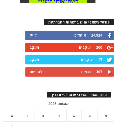
פורטל משאבי אנוש ברשתות החברתיות
24,924
אוהדים
לייק
300
עוקבים
מעקב
47
עוקבים
מעקב
307
מנויים
להירשם
סינון מאמרי משאבי אנוש לפי תאריך
אוגוסט 2026
א
ב
ג
ד
ה
ו
ש
1