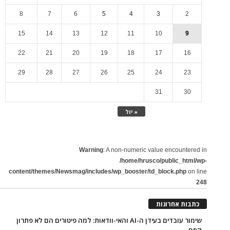
8
7
6
5
4
3
2
15
14
13
12
11
10
9
22
21
20
19
18
17
16
29
28
27
26
25
24
23
31
30
« יול
Warning
: A non-numeric value encountered in
/home/hrusco/public_html/wp-
content/themes/Newsmag/includes/wp_booster/td_block.php
on line
248
כתבות אחרונות
שימור עובדים בעידן ה-AI והאי-וודאות: למה פיטורים הם לא פתרון
קסם