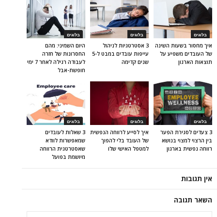
בלוגים
בלוגים
בלוגים
איך מחסור בשעות השינה
3 אסטרטגיות לניהול
היום השמיני: מהם
של העובדים משפיע על
עייפות עובדים במבט ל-5
החסרונות של חזרה
תוצאות הארגון
שנים קדימה
לעבודה רגילה לאחר 7 ימי
חופשת-אבל
בלוגים
בלוגים
בלוגים
3 צעדים לסגירת הפער
איך לסייע לרווחה הנפשית
3 שאלות לעובדים
בין הרצוי למצוי בנושא
של העובד בלי להפוך
שמאפשרות לוודא
רווחה נפשית בארגון
למטפל האישי שלו
שאסטרטגית הרווחה
מיושמת בפועל
אין תגובות
השאר תגובה