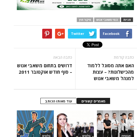
 משאבי אנוש
מיקור חוץ
Twitter
Face
כתבה הבאה
סוגל ללמוד
דרושים בתחום משאבי אנוש
? – עצות
– סוף חודש אוקטובר 2011
בי אנוש
מאמרים קשורים
עוד מאותו הכותב
בלוגים
בלוגים