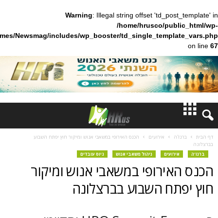
Warning
: Illegal string offset 'td_pos
/home/hrusco/publ
content/themes/Newsmag/includes/wp_booster/td_single_templa
חדשות
'ה
אירועים
הכנס האירופי במשאבי אנוש ומיקור חוץ יפתח השבוע
דעות
ירועים
ניהול משאבי אנוש
גיוס עובדים
אירופי במשאבי אנוש ומיקור
ברנז'ה
תח השבוע בברצלונה
מאמרים