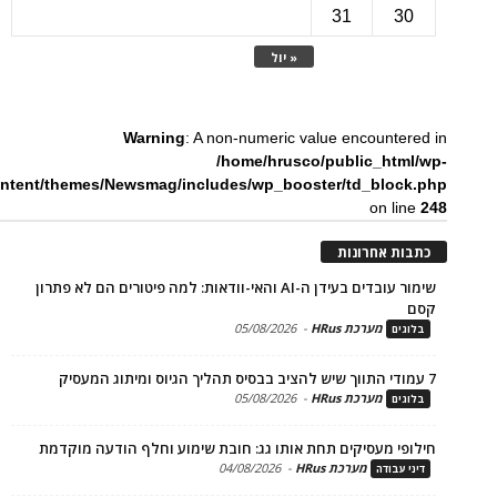
31
3
« יול
Warning
: A non-numeric value encounte
/home/hrusco/public_htm
content/themes/Newsmag/includes/wp_booster/td_bloc
on li
ת אחרונות
שימור עובדים בעידן ה-AI והאי-וודאות: למה פיטורים הם לא פתרון
מערכת HRus
-
05/08/2026
ים
מערכת HRus
-
05/08/2026
ים
פי מעסיקים תחת אותו גג: חובת שימוע וחלף הודעה מוקדמת
מערכת HRus
-
04/08/2026
 עבודה