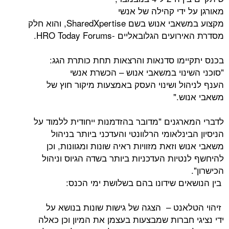
ידי קהילה של אנשי
מקצוע במשאבי אנוש בשם SharedXpertise, והוא חלק
הגלובאליים -HRO Today Forums.
ימו סדנאות והרצאות תחת כותרת הגג:
ינוי במשאבי אנוש – הכשרת אנשי
ול ושינוי העסק באמצעות מיקור חוץ של
ש."
רגנים "מדובר בהזדמנות ייחודית ללמוד על
ינלאומי הרלוונטי והעדכני ביותר בניהול
 וזאת מזוויות ראיה שונות ומגוונות, וכן
יות העדכניות ביותר בשדה הגיוס וניהול
.
ים שידונו בהם בשלושת ימי הכנס:
אנט – הצגה של גישות שונות בנושא על
חברות שמבצעות בעצמן את המיון וכן כאלה