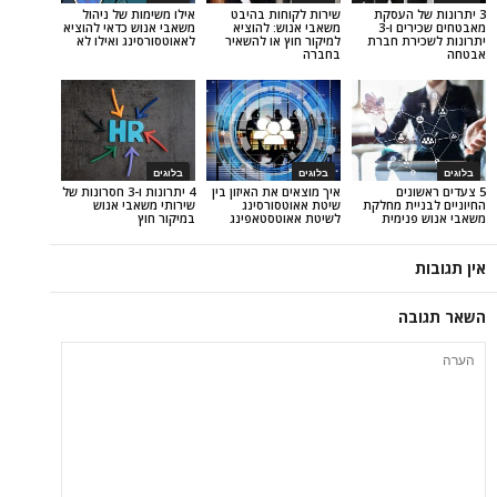
העסקת
שירות לקוחות בהיבט
אילו משימות של ניהול
מאבטחים שכירים ו-3
משאבי אנוש: להוציא
משאבי אנוש כדאי להוציא
ת חברת
למיקור חוץ או להשאיר
לאאוטסורסינג ואילו לא
בחברה
בלוגים
בלוגים
ים
איך מוצאים את האיזון בין
4 יתרונות ו-3 חסרונות של
ת מחלקת
שיטת אאוטסורסינג
שירותי משאבי אנוש
ימית
לשיטת אאוטסטאפינג
במיקור חוץ
ה