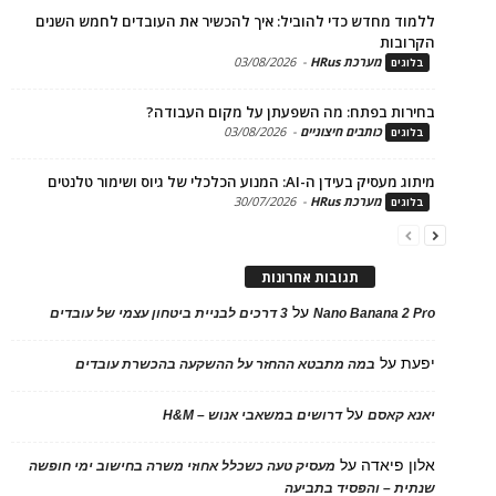
ד מחדש כדי להוביל: איך להכשיר את העובדים לחמש השנים
בות
מערכת HRus
-
03/08/2026
ים
ות בפתח: מה השפעתן על מקום העבודה?
כותבים חיצוניים
-
03/08/2026
ים
בעידן ה-AI: המנוע הכלכלי של גיוס ושימור טלנטים
מערכת HRus
-
30/07/2026
ים
תגובות אחרונות
על
Nano Banana 2
3 דרכים לבניית ביטחון עצמי של עובדים
על
במה מתבטא ההחזר על ההשקעה בהכשרת עובדים
על
 קאסם
דרושים במשאבי אנוש – H&M
 פיאדה
על
מעסיק טעה כשכלל אחוזי משרה בחישוב ימי חופשה
ת – והפסיד בתביעה