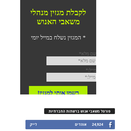
רטל משאבי אנוש ברשתות החברתיות
24,924
אוהדים
לייק