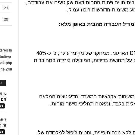
בית חווים פחות הסחות דעת שקוטעים את עבודתם,
23
30
tered in
היעדר מפגשים פיזיים פוגע קשות ב-DNA הארגוני. ממחקר של מקינזי עולה, כי כ-48%
tml/wp-
 על תחושת בדידות, המובילה לירידה במחוברות
ock.php
line
248
כ
ת משיחות אקראיות במשרד. הדיגיטציה המלאה
הם ל
ת בלבד, ומאטה תהליכי סיעור מוחות.
בלו
7 ע
ומית
לא נוכחות פיזית, ונוטים ליפול למלכודת של
בלו