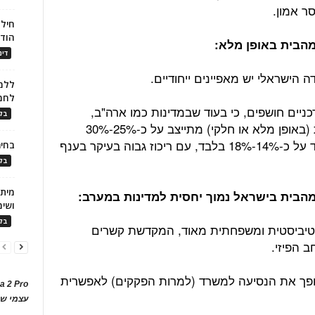
ר אמון.
חילו
הוד
מהבית באופן מלא:
דינ
הישראלי יש מאפיינים ייחודיים.
ללמו
לחמ
רי מאקרו עדכניים חושפים, כי בעוד שבמדינות כמו ארה"ב,
בלו
בריטניה וגרמניה אחוז העובדים מהבית (באופן מלא או חלקי) מתייצב על כ-25%-30%
מכלל כוח העבודה, בישראל הנתון עומד על כ-14%-18% בלבד, עם ריכוז גבוה בעיקר בענף
בחיר
בלו
ושימ
בלו
קטיביסטית ומשפחתית מאוד, המקדשת קשרים
ב הפיזי.
 הופך את הנסיעה למשרד (למרות הפקקים) לאפשרית
a 2 Pro
עצמי של