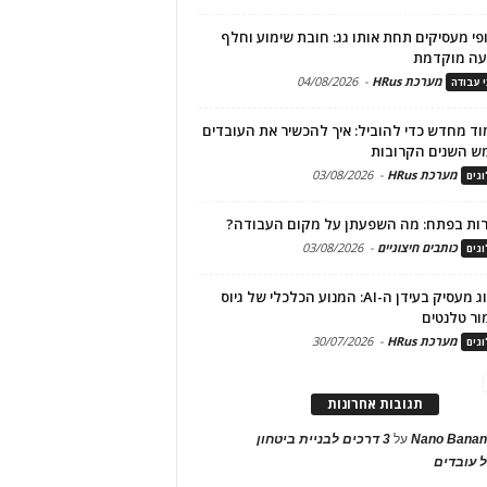
פי מעסיקים תחת אותו גג: חובת שימוע וחלף
עה מוקדמת
מערכת HRus
-
04/08/2026
י עבודה
ד מחדש כדי להוביל: איך להכשיר את העובדים
ש השנים הקרובות
מערכת HRus
-
03/08/2026
גים
ות בפתח: מה השפעתן על מקום העבודה?
כותבים חיצוניים
-
03/08/2026
גים
מיתוג מעסיק בעידן ה-AI: המנוע הכלכלי של גיוס
ור טלנטים
מערכת HRus
-
30/07/2026
גים
תגובות אחרונות
Nano Banan
על
3 דרכים לבניית ביטחון
 עובדים