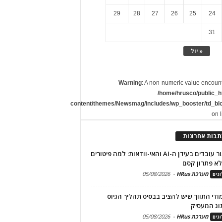
29
28
27
26
25
24
31
« יול
Warning
: A non-numeric value encoun
/home/hrusco/public_h
content/themes/Newsmag/includes/wp_booster/td_bl
on 
תבות אחרונות
שימור עובדים בעידן ה-AI והאי-וודאות: למה פיטורים
א פתרון קסם
מערכת HRus
-
05/08/2026
גים
מודי התווך שיש להציב בבסיס תהליך הגיוס
וג המעסיק
מערכת HRus
-
05/08/2026
גים