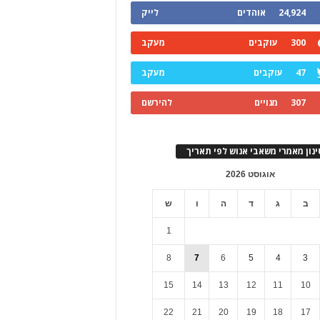
24,924
אוהדים
לייק
300
עוקבים
מעקב
47
עוקבים
מעקב
307
מנויים
להירשם
ינון מאמרי משאבי אנוש לפי תאריך
אוגוסט 2026
ב
ג
ד
ה
ו
ש
1
8
7
6
5
4
3
15
14
13
12
11
10
22
21
20
19
18
17