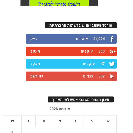
פורטל משאבי אנוש ברשתות החברתיות
24,924
אוהדים
לייק
300
עוקבים
מעקב
47
עוקבים
מעקב
307
מנויים
להירשם
סינון מאמרי משאבי אנוש לפי תאריך
אוגוסט 2026
א
ב
ג
ד
ה
ו
ש
1