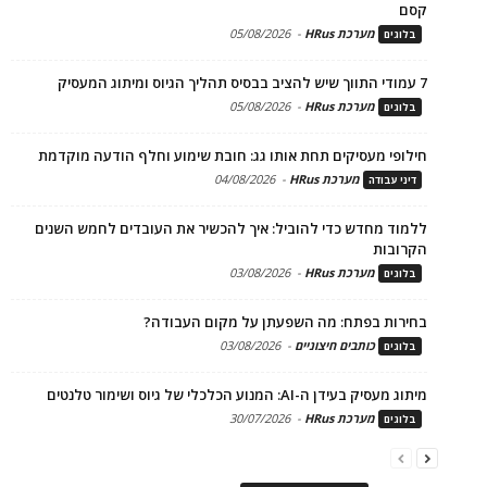
קסם
מערכת HRus
-
05/08/2026
בלוגים
7 עמודי התווך שיש להציב בבסיס תהליך הגיוס ומיתוג המעסיק
מערכת HRus
-
05/08/2026
בלוגים
חילופי מעסיקים תחת אותו גג: חובת שימוע וחלף הודעה מוקדמת
מערכת HRus
-
04/08/2026
דיני עבודה
ללמוד מחדש כדי להוביל: איך להכשיר את העובדים לחמש השנים
הקרובות
מערכת HRus
-
03/08/2026
בלוגים
בחירות בפתח: מה השפעתן על מקום העבודה?
כותבים חיצוניים
-
03/08/2026
בלוגים
מיתוג מעסיק בעידן ה-AI: המנוע הכלכלי של גיוס ושימור טלנטים
מערכת HRus
-
30/07/2026
בלוגים