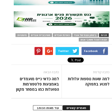
תגיות
ביטחון עצמי של עובד
הערכת עובדים
מוטיבציית עובדים
מיומנויות
עצות למנהל משאבי אנוש
Twitter
Facebook
כתבה קודמת
כתבה הבאה
למה שעות נוספות עלולות
למה כדאי גייס מועמדים
לפגוע בתפוקה
באמצעות פלטפורמות
הפועלות כמו במסחר מקוון
מאמרים קשורים
עוד מאותו הכותב