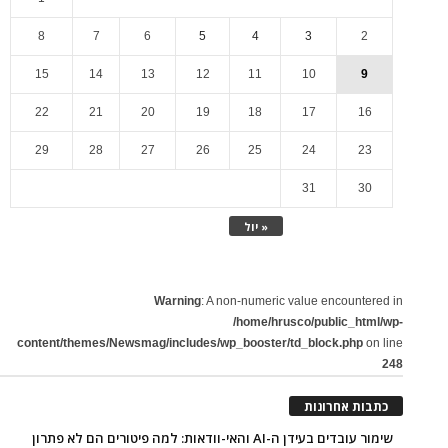
8
7
6
5
4
3
2
15
14
13
12
11
10
9
22
21
20
19
18
17
16
29
28
27
26
25
24
23
31
30
« יול
Warning
: A non-numeric value encountered in
/home/hrusco/public_html/wp-
content/themes/Newsmag/includes/wp_booster/td_block.php
on line
248
כתבות אחרונות
שימור עובדים בעידן ה-AI והאי-וודאות: למה פיטורים הם לא פתרון