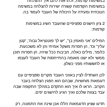
במשימות קודמות, ולהראות להם איך ההצלחה
במשימות הקודמות קשורה ישירות להצלחה במשימה
הנוכחית ומעידה על היכולת של העובד לעמוד בה.
2 ציון הישגים ספציפיים שהעובד השיג במשימות
קודמות:
המילים 'אני מאמין בך', 'יש לך פוטנציאל גבוה', 'קטן
עליך' וכד, הן חסרות משקל אמיתי והן לא משכנעות.
כלומר, מילים כאלה, חביבות ככל שיהיו, הן חסרות תוכן
ממשי ולא ישנו מאומה בהתייחסות של העובד לעצמו
או לחששותיו מפני כשלון.
לכן השתדלו לציין באוזני העובד מקרים ספציפיים עם
דוגמאות מוחשיות, שבהם הוא הפגין הצלחה בעבר
הקרוב. הראו לו איך הוא התקדם במהלך התקופה שבה
עבד בצוות שלכם ואיך הגיע להישגים יפים.
תדעו שציון הדוגמאות הללו אכן שינה את התמונה, רק