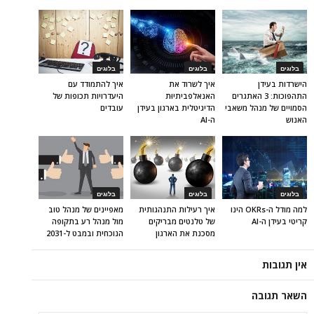
בלוגים
בלוגים
בלוגים
הישרדות בעידן
איך לשרוד את
איך להתמודד עם
התהפוכות: 3 האתגרים
האנאלפביתיוּת
היעדרויות תכופות של
הסמויים של מנהל משאבי
הדיגיטלית בארגון בעידן
עובדים
האנוש
ה-AI
בלוגים
בלוגים
בלוגים
למה מודל ה-OKRs הינו
איך רעילות התנהגותית
מאפיינים של מנהל טוב
קריטי בעידן ה-AI
של טלנטים מבריקים
מול מנהל רע בתקופה
מסכנת את הארגון
הנוכחית ובמבט ל-2031
אין תגובות
השאר תגובה