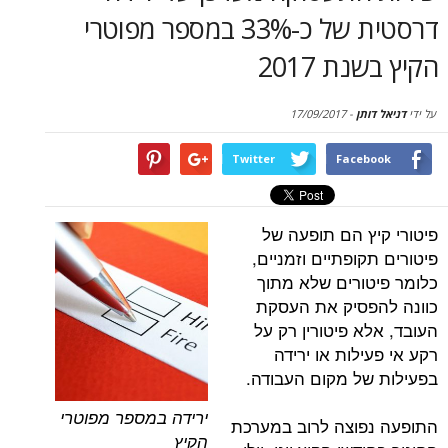
סקירות
דרסטית של כ-33% במספר מפוטרי
ת 2017
דף הבית
תן
-
17/09/2017
Twitter
Face
ץ הם תופעה של
ופתיים וזמניים,
ורים שלא מתוך
סיק את העסקת
 פיטורין רק על
לות או ירידה
ל מקום העבודה.
ירידה במספר מפוטרי
וצה לרוב במערכת
הקיץ