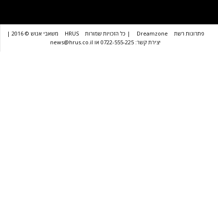
שת
Dreamzone
| כל הזכויות שמורות
HRUS
משאבי אנוש © 2016 |
יצירת קשר: 0722-555-225 או news@hrus.co.il