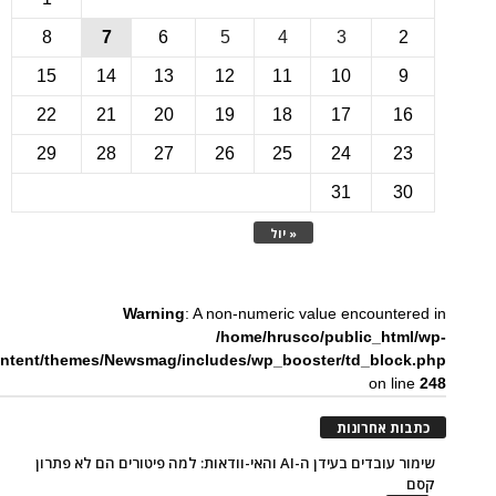
8
7
6
5
4
3
15
14
13
12
11
10
22
21
20
19
18
17
1
29
28
27
26
25
24
2
31
3
« יול
Warning
: A non-numeric value encounte
/home/hrusco/public_htm
content/themes/Newsmag/includes/wp_booster/td_bloc
on li
ת אחרונות
שימור עובדים בעידן ה-AI והאי-וודאות: למה פיטורים הם לא פתרון