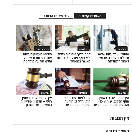
מאמרים קשורים
עוד מאותו הכותב
בלוגים
דיני עבודה
ום שלפני
למה הליך פיטורים מזלזל
חילופי מעסיקים תחת
ו מייד
ולא חוקי פוגע בארגון יותר
אותו גג: חובת שימוע
מאשר במפוטר
וחלף הודעה מוקדמת
בלוגים
בלוגים
באופן
איך לפטר עובד באופן
איך לפטר עובד באופן
 2: שימוע כדין
חוקי חלק 3: הודעה
חוקי – חלק 4: פידיון ימי
 לפיטורים
מוקדמת לפיטורים
חופשה וגמר חשבון
ה