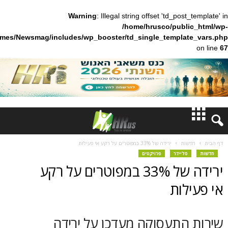
Warning
: Illegal string offset 'td_pos
/home/hrusco/publ
content/themes/Newsmag/includes/wp_booster/td_single_templa
חדשות
ות
ירידה של 33% במפוטרים על רקע אי פעילות
ליידר
פרויקטים
דעות
ירידה של 33% במפוטרים על רקע
ברנז'ה
ות
מאמרים
התעסוקה מעדכן על ירידה