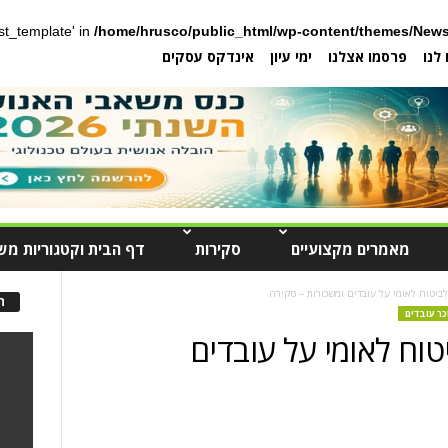
post_template' in
/home/hrusco/public_html/wp-content/themes/News
לנו
פרסמו אצלנו
ימי עיון
אינדקס עסקים
מאמרים מקצועיים
סקירות
דף הבית וקטגוריות מש
ביטוח לאומי על עובדים ומשכורות – סקירה
ה
ר עובדים
טוח לאומי על עובדים