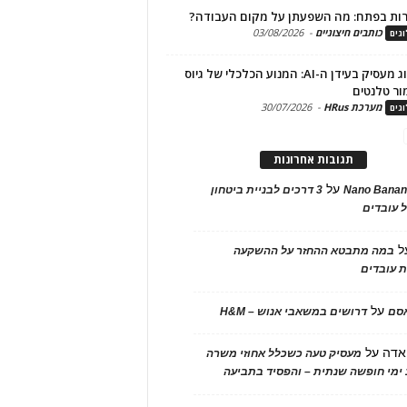
ות בפתח: מה השפעתן על מקום העבודה?
כותבים חיצוניים
-
03/08/2026
גים
מיתוג מעסיק בעידן ה-AI: המנוע הכלכלי של גיוס
ור טלנטים
מערכת HRus
-
30/07/2026
גים
תגובות אחרונות
על
Nano Banan
3 דרכים לבניית ביטחון
 עובדים
ל
במה מתבטא ההחזר על ההשקעה
 עובדים
על
אסם
דרושים במשאבי אנוש – H&M
אדה
על
מעסיק טעה כשכלל אחוזי משרה
ימי חופשה שנתית – והפסיד בתביעה