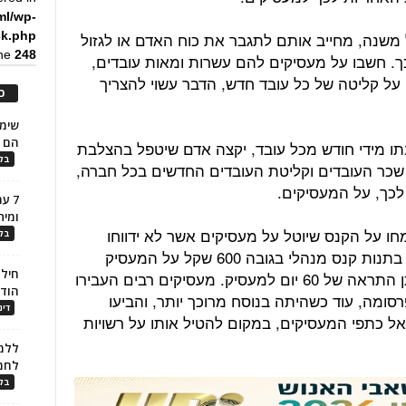
ml/wp-
משנה, מחייב אותם לתגבר את כוח האדם או לגזול
ck.php
ine
248
. חשבו על מעסיקים להם עשרות ומאות עובדים,
מים בשנה, וכן על קליטה של כל עובד חדש, הדבר עשוי להצריך
כ
הם ל
ו מידי חודש מכל עובד, יקצה אדם שיטפל בהצלבת
בלו
י שכר העובדים וקליטת העובדים החדשים בכל חברה,
לכך, על המעסיקים.
7 ע
ומית
חו על הקנס שיוטל על מעסיקים אשר לא ידווחו
בלו
במועד על התשלומים לעובדים. מדובר בתנות קנס מנהלי בגובה 600 שקל על המעסיק
חילו
ובמשרד האוצר הבהירו בתגובה שתינתן התראה של 60 יום למעסיק. מעסיקים רבים העבירו
הוד
ומה, עוד כשהיתה בנוסח מרוכך יותר, והביעו
דינ
ל כתפי המעסיקים, במקום להטיל אותו על רשויות
ללמו
לחמ
בלו