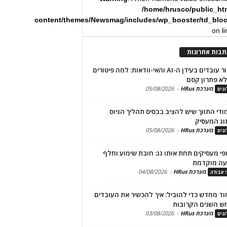
/home/hrusco/public_ht
content/themes/Newsmag/includes/wp_booster/td_blo
on l
תבות אחרונות
שימור עובדים בעידן ה-AI והאי-וודאות: למה פיטורים
א פתרון קסם
מערכת HRus
-
05/08/2026
גים
מודי התווך שיש להציב בבסיס תהליך הגיוס
וג המעסיק
מערכת HRus
-
05/08/2026
גים
פי מעסיקים תחת אותו גג: חובת שימוע וחלף
עה מוקדמת
מערכת HRus
-
04/08/2026
י עבודה
ד מחדש כדי להוביל: איך להכשיר את העובדים
ש השנים הקרובות
מערכת HRus
-
03/08/2026
גים