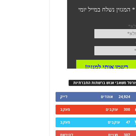
ורטל משאבי אנוש ברשתות החברתיות
24,924
אוהדים
לייק
300
עוקבים
מעקב
47
עוקבים
מעקב
307
מנויים
להירשם