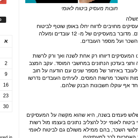
חובות מעסיק ביטוח לאומי
משלה
ס
קים מחויבים לדווח יחלו באופן שוטף לביטוח
לאומי, על מצבת העובדים שלהם ושכרם. מדובר במעסיקים של מ- 12 עובדים ומעלה
 השכר ועל מספר העובדים.
א
 המעסיקים דיווחו רק אחת לשנה ואך ורק לרשות
 וחצי בעדכון הנתונים במחשבי המוסד. עקב המצב
2
 לעובד באיחור של מספר שנים עם הודעה על חוב
9
ת והשכר מרשות המסים. לעיתים העובדים נדרשו
וחד אף עוקלו חשבונות הבנק שלהם.
16
23
30
י שלוש פעמים בשנה, היא שהוא מקשה על המעסיקים
י ביטוח לאומי יכל להצליב נתונים בעצמו מול רשות
לושי השכר, בהם ממילא משולם גם לביטוח לאומי
האחריות לכך למעסיקים.
ered in