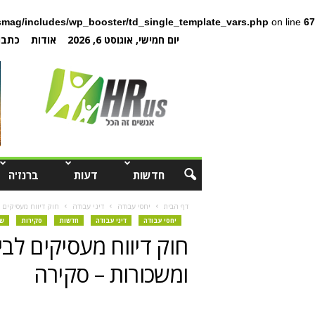
mag/includes/wp_booster/td_single_template_vars.php
on line
67
יום חמישי, אוגוסט 6, 2026
אודות
כתבו 
חדשות
דעות
ברנז'ה
דף הבית
יחסי עבודה
דיני עבודה
חוק דיווח מעסיקים ל
יחסי עבודה
דיני עבודה
חדשות
סקירות
שכ
חוק דיווח מעסיקים לבי
ומשכורות – סקירה