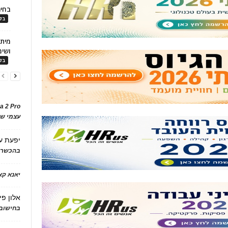
בחיר
בלו
ושימ
בלו
a 2 Pro
עצמי של
יפעת
ע
בהכשרת
יאנא ק
אלון פי
בחישוב 