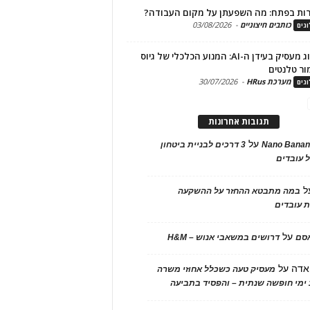
ות בפתח: מה השפעתן על מקום העבודה?
כותבים חיצוניים
-
03/08/2026
גים
מיתוג מעסיק בעידן ה-AI: המנוע הכלכלי של גיוס
ור טלנטים
מערכת HRus
-
30/07/2026
גים
תגובות אחרונות
על
Nano Banan
3 דרכים לבניית ביטחון
 עובדים
ל
במה מתבטא ההחזר על ההשקעה
 עובדים
על
אסם
דרושים במשאבי אנוש – H&M
אדה
על
מעסיק טעה כשכלל אחוזי משרה
ימי חופשה שנתית – והפסיד בתביעה