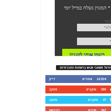
ורטל משאבי אנוש ברשתות החברתיות
24,924
אוהדים
לייק
300
עוקבים
מעקב
47
עוקבים
מעקב
307
מנויים
להירשם