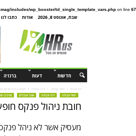
mag/includes/wp_booster/td_single_template_vars.php
on line
67
שבת, אוגוסט 8, 2026
אודות
כתבו לנו
חדשות
דעות
ברנז'ה
דף הבית
יחסי עבודה
דיני עבודה
חובת ניהול פנקס חו
יחסי עבודה
דיני עבודה
שכר עובדים
מרכיבי שכ
חובת ניהול פנקס חופ
מעסיק אשר לא ניהל פנקס 