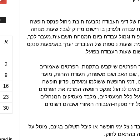
של דיני העבודה נקבעה חובת ניהול פנקס חופשה
ס
עבודה ולעדכן בו רישום מדויק לגבי: שעות מנוחה
ספות וגמול עבודה ביום המנוחה השבועית.מעבר לכך,
א
ית ושעות נוספות של העובדים יערך באמצעות פנקס
שום שעות העבודה בפועל.
2
 הפרטים שייקבעו בתקנות. הפרטים שאמורים
 שם האב ושם משפחה, תעודת הזהות, מועד
9
, דמי החופשה ששולמו ומועדם, פדיון חופשה
16
זכאים לניהול פנקס חופשה המרכז את הפרטים
על כלל המעסיקים, מלבד מעסיקים המנהלים
23
ל ידי מפקח-העבודה האזורי ושבהם רשומים
30
בד ניצל ימי חופשה או קיבל תשלום בגינם, מוטל על
ה בהתאם לחוק.
ered in