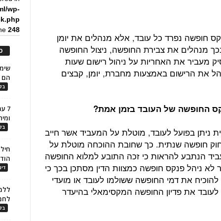
ml/wp-
ck.php
ine
248
קס חופשה נפרד כל עובד, אלא מנהלים את יומן
כך מנהלים את צבירת החופשה, ניצול החופשה
כ
 מעביר את האחריות על ניהול רישום שעות
הל את הרישום באמצעות מחברת, יומן, קבצים
הם ל
בלו
קס החופשה של העובד בזמן אמת?
7 ע
ומית
בלו
ניתן בפועל לעובד, מוטלת על המעביד אשר חייב
 פנקס חופשה כמצוות סעיף 25 לחוק חופשה שנתית. כך שחובת ההוכחה מוטלת על
חילו
ביד הנתבע להראות כי זכה התובע למלוא החופשה
הוד
 לא ניהל פנקס חופשה כמצוות הדין מסתכן בכך כי
דינ
להוכיח את דמי החופשה ששולמו לעובד או מועדי
 לעובד את פדיון החופשה המקסימאלי בהיעדר
ללמו
לחמ
בלו