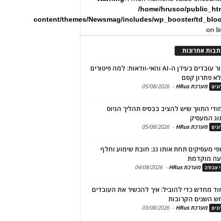
/home/hrusco/public_ht
content/themes/Newsmag/includes/wp_booster/td_blo
on l
תבות אחרונות
שימור עובדים בעידן ה-AI והאי-וודאות: למה פיטורים
א פתרון קסם
מערכת HRus
-
05/08/2026
גים
מודי התווך שיש להציב בבסיס תהליך הגיוס
וג המעסיק
מערכת HRus
-
05/08/2026
גים
פי מעסיקים תחת אותו גג: חובת שימוע וחלף
עה מוקדמת
מערכת HRus
-
04/08/2026
י עבודה
ד מחדש כדי להוביל: איך להכשיר את העובדים
ש השנים הקרובות
מערכת HRus
-
03/08/2026
גים