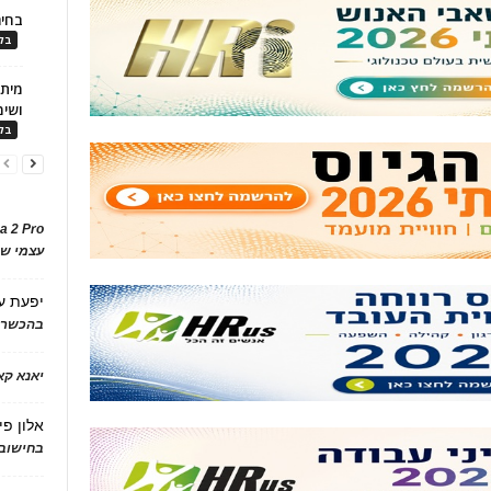
בחיר
בלו
ושימ
בלו
a 2 Pro
עצמי של
יפעת
ע
בהכשרת
יאנא ק
אלון פי
בחישוב 