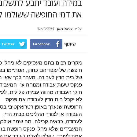
במידה ועובד יתבע לתשלום 
את דמי החופשה ששולמו לע
על ידי
דניאל דותן
-
31/12/2015
שיתוף
Twitter
Facebook
מקרים רבים בהם מעסיקים לא ניהלו פ
חופשה של עובדיהם כחוק, הסתיימו בפ
של בית הדין לעבודה. מעבר לכך שאי ני
פנקס שעות עבודה ומנוחה ע"י המעביד 
חוקי העבודה מהווה עבירה פלילית, לעי
לא יקבל בית הדין לעבודה את פנקס
החופשה שנערך באופן רטרואקטיבי בסי
העבודה או לצורך ההליכים בבית הדין
לעבודה, כראיה קבילה. מה שמביא לכך
המעבידים שלא ניהלו פנקס חופשה בזמ
אמת לעובד, ייאלצו לשלם לעובד את פדי