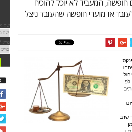
חופשה, המעביד לא יוכל להוכיח
ובד או מועדי חופשה שהעובד ניצל
נקס
תחו
הול
לפי
פ
תים
ום
 שרב
ן
ון