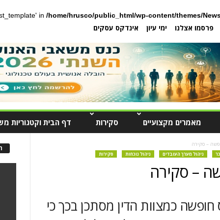
post_template' in
/home/hrusco/public_html/wp-content/themes/News
פרסמו אצלנו
ימי עיון
אינדקס עסקים
מאמרים מקצועיים
סקירות
דף הבית וקטגוריות מש
פשה – סקירה
ה
ר
ניהול מערך העובדים
ניהול נוכחות
סקירות
שה – סקירה
חופשה כמצוות הדין מסתכן בכך כי