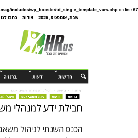
mag/includes/wp_booster/td_single_template_vars.php
on line
67
שבת, אוגוסט 8, 2026
אודות
כתבו לנו
חדשות
דעות
ברנז'ה
דף הבית
בריאות
חבילת ידע למנהלי משאבי אנוש
בריאות
חדשות
ניהול משאבי אנוש
מינהל ולוג
חבילת ידע למנהלי מש
הכנס השנתי לניהול משאבי