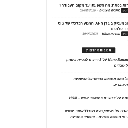
ות בפתח: מה השפעתן על מקום העבודה?
כותבים חיצוניים
-
03/08/2026
גים
מיתוג מעסיק בעידן ה-AI: המנוע הכלכלי של גיוס
ור טלנטים
מערכת HRus
-
30/07/2026
גים
תגובות אחרונות
על
Nano Banan
3 דרכים לבניית ביטחון
 עובדים
ל
במה מתבטא ההחזר על ההשקעה
 עובדים
על
אסם
דרושים במשאבי אנוש – H&M
אדה
על
מעסיק טעה כשכלל אחוזי משרה
ימי חופשה שנתית – והפסיד בתביעה