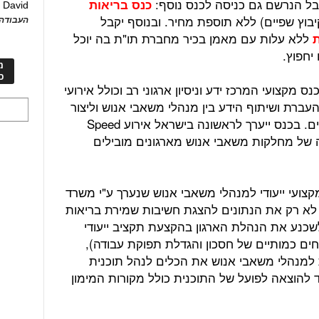
כנס בריאות
David
ע
1, במלון קיבוץ שפיים) ללא תוספת מחיר. ובנוסף יקבל
העבודה 
ללא עלות עם מאמן בכיר מחברת תו"ת בה יוכל
ת
יחפוץ.
מ
כ
 מקצועי המרכז ידע וניסיון ארגוני רב וכולל אירועי
ברת ושיתוף הידע בין מנהלי משאבי אנוש וליצור
שיתופי פעולה בקרב הקהילה ובין ארגונים. בכנס ייערך לראשונה בישראל אירוע Speed
ות עבודה של מחלקות משאבי אנוש מארגונים מובילים
קצועי ייעודי למנהלי משאבי אנוש שנערך ע"י משרד
 לא רק את הנתונים להצגת חשיבות שמירת בריאות
שכנע את הנהלת הארגון בהקצעת תקציב ייעודי
חים כמותיים של חסכון והגדלת תפוקת עבודה),
למנהלי משאבי אנוש את הכלים לנהל תוכנית
להוצאה לפועל של התוכנית כולל מקורות המימון