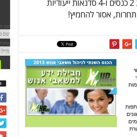
ידע למשאבי אנוש שכוללת 2 כנסים ו-4 סדנאות ייעודיות
 תחרות, אסור להחמיץ!
י
מות
פ
תפות
ונים
מים
טרת