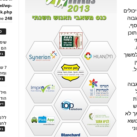
ml/wp-
כולים
ck.php
בוה
ine
248
סף,
וכן
כ
י
.
הם ל
למשוך
בלו
ן
7 ע
ל.
ומית
בלו
גבוה
חילו
ת
הוד
ש
דינ
אך לא
ללמו
ושא
לחמ
ני
בלו