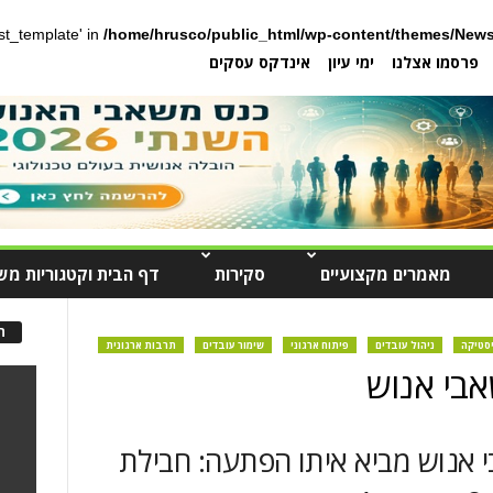
post_template' in
/home/hrusco/public_html/wp-content/themes/News
פרסמו אצלנו
ימי עיון
אינדקס עסקים
מאמרים מקצועיים
סקירות
דף הבית וקטגוריות מש
ה
יסטיקה
ניהול עובדים
פיתוח ארגוני
שימור עובדים
תרבות ארגונית
אבי אנוש
 אנוש מביא איתו הפתעה: חבילת