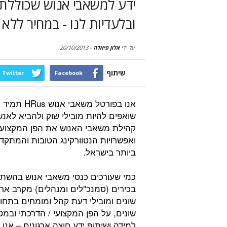
ובלעדיות לנו - במחיר ללא
על ידי
אלון פיאדה
-
20/10/2013
שיתוף
Twitter
Facebook
אנו בפורטל משאבי אנוש HRus תמיד
שואפים להיות מובילי שוק ולהביא לאנש
קהילת משאבי האנוש את הפן המקצועי
ואפשרויות הנטוורקינג הטובות והמתקד
ביותר בישראל.
כמי שעורכים כנסי משאבי אנוש בהשת
בכירים (סמנכ"לים ומנהלים) מקרב ארג
שונים ומובילי דעת קהל ומומחים בתחו
שונים, על הפן המקצועי / הדרכתי ובמ
למידה ושיתוף ידע חוצה ארגונים – אנו