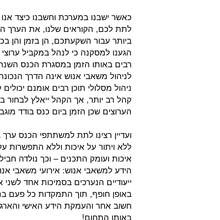
כאשר ישבנו במערכת וחשבנו כיצד אנו י
לתת לכם, הקוראים שלנו, את הערך הג
ביותר עבור השקעתכם, הן בזמן והן בכ
הגענו למסקנה כי לנהל במקביל ערוצי ת
רבים באותו הזמן במסגרת הכנס השנת
לניהול משאבי אנוש אינה הדרך הנכונה
ניהול מסלולי תוכן רבים אומנם יכולים 
קהל רב יותר, אך הקהל ייאלץ לבחור בי
הערוצים שכן הזמן ביום כנס בודד מוגב
ועדיין רצינו לתת למשתתפי הכנס ערך 
ללא ויתור על איכות וללא התפשרות על
איכות ועומק התכנים – וכך נולדה חביל
הידע למשאבי אנוש: אירועי משאבי אנו
ייעודיים הנערכים בסמיכות אחד לשני 
באופן חופף, תוך התמקדות כל פעם בנ
חשוב אחר והעמקת הידע האישי והארגו
באותו התחום!