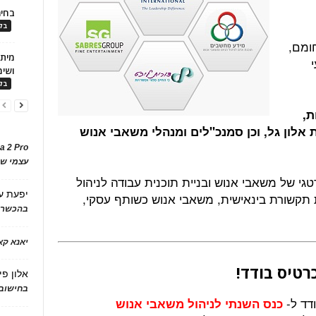
בחיר
בלו
חומם,
ושימ
בלו
ת,
לון גל, וכן סמנכ"לים ומנהלי משאבי אנוש
a 2 Pro
עצמי של
גי של משאבי אנוש ובניית תוכנית עבודה לניהול
יפעת
ע
ות תקשורת בינאישית, משאבי אנוש כשותף עסקי,
בהכשרת
יאנא ק
רטיס בודד!
אלון פי
בחישוב 
ודד ל-
כנס השנתי לניהול משאבי אנוש