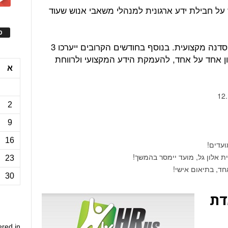
על חבילת ידע ארגונית למנהלי משאבי אנוש שעוד
ס
במהלך חודש נובמבר נערוך 2 כנסים, וסדנה מקצועית. בנוסף בחודשים הקרובים ייערכו 3
ון אחד על אחד, להעמקת הידע המקצועי ולרווחת
א
2
9
16
ית אלון גל, מועד יימסר בהמשך!
23
חד, בתיאום אישי!
30
דת
ered in