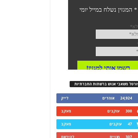
ורטל משאבי אנוש ברשתות החברתיות
24,924
אוהדים
לייק
300
עוקבים
מעקב
47
עוקבים
מעקב
307
מנויים
להירשם