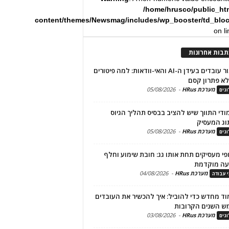
/home/hrusco/public_ht
content/themes/Newsmag/includes/wp_booster/td_blo
on l
תבות אחרונות
שימור עובדים בעידן ה-AI והאי-וודאות: למה פיטורים
א פתרון קסם
מערכת HRus
-
05/08/2026
גים
מודי התווך שיש להציב בבסיס תהליך הגיוס
וג המעסיק
מערכת HRus
-
05/08/2026
גים
פי מעסיקים תחת אותו גג: חובת שימוע וחלף
עה מוקדמת
מערכת HRus
-
04/08/2026
י עבודה
ד מחדש כדי להוביל: איך להכשיר את העובדים
ש השנים הקרובות
מערכת HRus
-
03/08/2026
גים