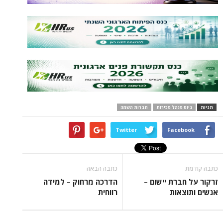
 מנהל מכירות
חברות השמה
Twitter
Face
כתבה הבאה
ברת יישום –
הדרכה מרחוק – למידה
אות
רווחית