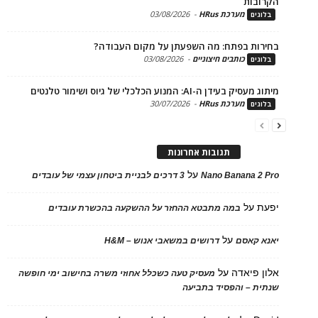
בות
מערכת HRus
-
03/08/2026
ים
ות בפתח: מה השפעתן על מקום העבודה?
כותבים חיצוניים
-
03/08/2026
ים
בעידן ה-AI: המנוע הכלכלי של גיוס ושימור טלנטים
מערכת HRus
-
30/07/2026
ים
תגובות אחרונות
על
Nano Banana 2
3 דרכים לבניית ביטחון עצמי של עובדים
על
במה מתבטא ההחזר על ההשקעה בהכשרת עובדים
על
 קאסם
דרושים במשאבי אנוש – H&M
 פיאדה
על
מעסיק טעה כשכלל אחוזי משרה בחישוב ימי חופשה
ת – והפסיד בתביעה