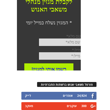
רטל משאבי אנוש ברשתות החברתיות
24,924
אוהדים
לייק
300
עוקבים
מעקב