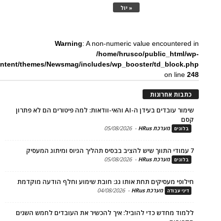
« יול
Warning
: A non-numeric value encounte
/home/hrusco/public_htm
content/themes/Newsmag/includes/wp_booster/td_bloc
on li
ת אחרונות
שימור עובדים בעידן ה-AI והאי-וודאות: למה פיטורים הם לא פתרון
מערכת HRus
-
05/08/2026
ים
מערכת HRus
-
05/08/2026
ים
פי מעסיקים תחת אותו גג: חובת שימוע וחלף הודעה מוקדמת
מערכת HRus
-
04/08/2026
 עבודה
ד מחדש כדי להוביל: איך להכשיר את העובדים לחמש השנים