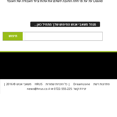
D
על
על מי חלה החובה לשלם את עלות ציוד העבודה של העובד
נהל משאבי אנוש החיפוש שלך מתחיל כאן…
שת
Dreamzone
| כל הזכויות שמורות
HRUS
משאבי אנוש © 2016 |
יצירת קשר: 0722-555-225 או news@hrus.co.il