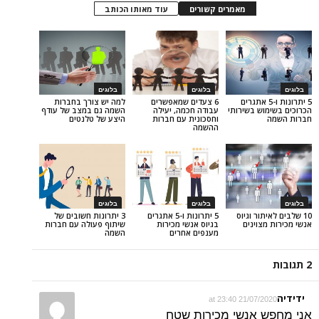
מאמרים קשורים
עוד מאותו הכותב
בלוגים
בלוגים
ונות ו-5 אתגרים
6 צעדים שמאפשרים
למה יש צורך בחברות
 בשירותי
עבודה חכמה, יעילה
השמה גם במצב של עודף
וחסכונית עם חברות
היצע של טלנטים
ההשמה
בלוגים
בלוגים
ור וגיוס
5 יתרונות ו-5 אתגרים
3 יתרונות חשובים של
וינים
בגיוס אנשי מכירות
שיתוף פעולה עם חברות
מענפים אחרים
השמה
21/07/2020 
אנשי מכירות שטח