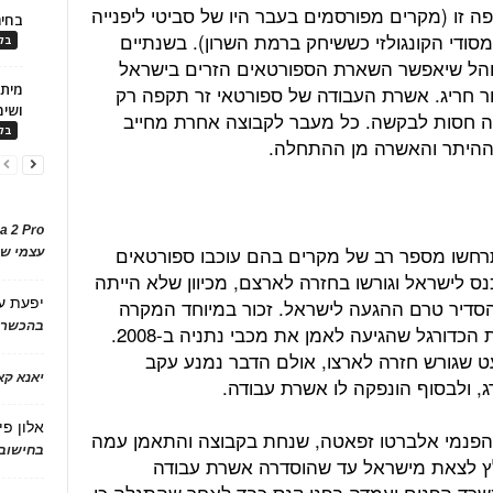
ה זו (מקרים מפורסמים בעבר היו של סביטי ליפנייה
בחיר
מסודי הקונגולזי כששיחק ברמת השרון). בשנתיים
בלו
והל שיאפשר השארת הספורטאים הזרים בישראל
ר חריג. אשרת העבודה של ספורטאי זר תקפה רק
ושימ
ה חסות לבקשה. כל מעבר לקבוצה אחרת מחייב
בלו
 ההיתר והאשרה מן ההתחלה.
a 2 Pro
התרחשו מספר רב של מקרים בהם עוכבו ספורטאים
עצמי של
ס לישראל וגורשו בחזרה לארצם, מכיוון שלא הייתה
סדיר טרם ההגעה לישראל. זכור במיוחד המקרה
יפעת
ע
בהכשרת
של המאמן הגרמני לותר מתיאוס, אגדת הכדורגל שהגיעה לאמן את מכבי נתניה ב-2008.
ט שגורש חזרה לארצו, אולם הדבר נמנע עקב
יאנא ק
, ולבסוף הונפקה לו אשרת עבודה.
אלון פי
 הפנמי אלברטו זפאטה, שנחת בקבוצה והתאמן עמה
בחישוב 
לץ לצאת מישראל עד שהוסדרה אשרת עבודה
שרד הפנים ועמדה בפני קנס כבד לאחר שהתגלה כי