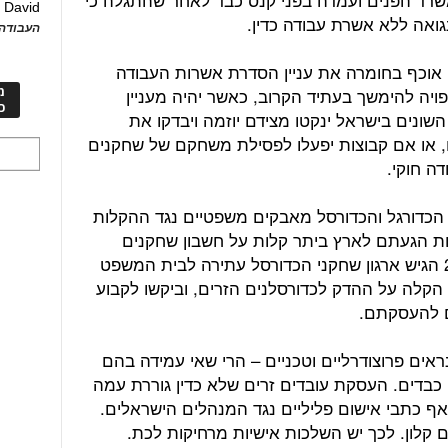
David
ע
ואה ללא אשרת עבודה כדין.
העבודה 
 אוכף בחומרה את עניין הסדרת אשרות העבודה
ויה להימשך בעתיד הקרוב, כאשר יהיה מעניין
מ
כ
שונים בישראל ינקטו מצידם יוזמה ויבדקו את
, או אם קבוצות יפעלו לפסילת משחקם של שחקנים
ה חוקי.
 הכדורגל והכדורסל מאבקים משפטיים נגד ההקלות
 הגעתם לארץ ביתר קלות על חשבון שחקנים
ישראלים, לא תמיד בצדק. בינואר 2013 הגיש ארגון שחקני הכדורסל עתירה לבית המשפט
הקלה על ההדק לכדורסלנים הזרים, וביקשו לקבוע
ים להעסקתם.
ראים פרוצודרליים וטכניים – הרי שאי עמידה בהם
 כבדים. העסקת עובדים זרים שלא כדין גוררת עמה
ף כתבי אישום פליליים נגד המנהלים הישראלים.
לון. לכך יש השלכות אישיות מרחיקות לכת.