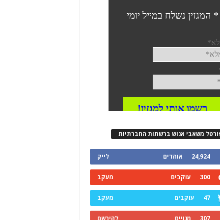
ורטל משאבי אנוש ברשתות החברתיות
24,924
אוהדים
לייק
300
עוקבים
מעקב
47
עוקבים
מעקב
307
מנויים
להירשם