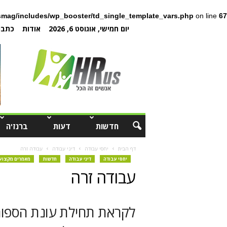
mag/includes/wp_booster/td_single_template_vars.php
on line
67
יום חמישי, אוגוסט 6, 2026
אודות
כתבו 
חדשות
דעות
ברנז'ה
דף הבית
יחסי עבודה
דיני עבודה
עבודה זרה
יחסי עבודה
דיני עבודה
חדשות
מאמרים מקצועי
עבודה זרה
לקראת תחילת עונת הספור