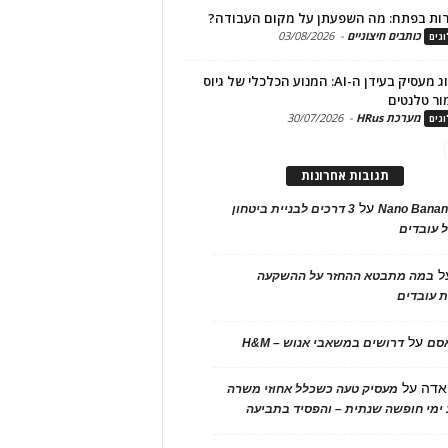
ות בפתח: מה השפעתן על מקום העבודה?
כותבים חיצוניים
-
03/08/2026
גים
מיתוג מעסיק בעידן ה-AI: המנוע הכלכלי של גיוס
ור טלנטים
מערכת HRus
-
30/07/2026
גים
תגובות אחרונות
על
Nano Banan
3 דרכים לבניית ביטחון
 עובדים
ל
במה מתבטא ההחזר על ההשקעה
 עובדים
על
אסם
דרושים במשאבי אנוש – H&M
אדה
על
מעסיק טעה כשכלל אחוזי משרה
ימי חופשה שנתית – והפסיד בתביעה