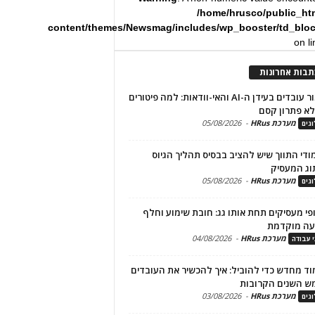
/home/hrusco/public_ht
content/themes/Newsmag/includes/wp_booster/td_blo
on l
תבות אחרונות
שימור עובדים בעידן ה-AI והאי-וודאות: למה פיטורים
א פתרון קסם
מערכת HRus
-
05/08/2026
גים
מודי התווך שיש להציב בבסיס תהליך הגיוס
וג המעסיק
מערכת HRus
-
05/08/2026
גים
פי מעסיקים תחת אותו גג: חובת שימוע וחלף
עה מוקדמת
מערכת HRus
-
04/08/2026
י עבודה
ד מחדש כדי להוביל: איך להכשיר את העובדים
ש השנים הקרובות
מערכת HRus
-
03/08/2026
גים