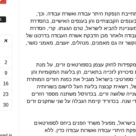
חייבת הנפקת היתר עבודה ואשרת עבודה. וכך,
ענפים הקבוצתיים והן בענפים האישיים, בהסדרת
ס
עוניינת להביא לישראל, טרם הגעתו. קרי, הסדרת
עבודה ולאחר מכן הדבקת אשרת העבודה בדרכונו של
א
קשר זה גם מאמנים, מנהלים, יועצים, מאמני כושר,
2
קפידות לחזק עצמן בספורטאים זרים, על מנת
יכוייהן לזכייה בתארים, הן בליגות המקומיות והן
9
ד ספורטיבי בישראל מגביל את כמות הזרים המותרת
16
של, רשאית קבוצה בליגת העל לרשום בשורותיה
נייה שלושה זרים. בכדורסל משתנה מספר הזרים
23
 שנה. בכדוריד קיימת הגבלה על שני שחקנים זרים
30
ישראל, מפעיל משרד הפנים ביחס לספורטאים
פקת היתרי עבודה ואשרות עבודה כדין. ללא
ered in