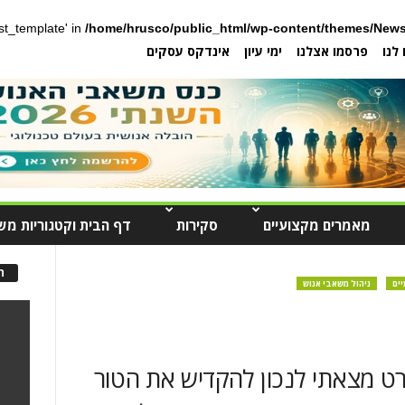
post_template' in
/home/hrusco/public_html/wp-content/themes/News
לנו
פרסמו אצלנו
ימי עיון
אינדקס עסקים
מאמרים מקצועיים
סקירות
דף הבית וקטגוריות מש
ה
ים
ניהול משאבי אנוש
ט מצאתי לנכון להקדיש את הטור