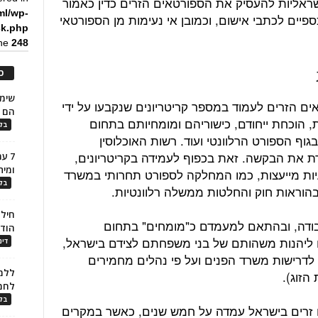
שראליות להעסיק את הספורטאים הזרים כדין כאמור
ml/wp-
פיים לכתבי אישום, וכמובן אי נעימות מן הספורטאי
ck.php
ine
248
כ
ם הזרים לעמוד במספר קריטריונים שנקבעו על ידי
הם ל
 הוכחת ייחודם, כישוריהם ומומחיותם בתחום
בלו
וף הספורט הרלוונטי ועוד. רשות האוכלוסין
רת את הבקשה. זאת בכפוף לעמידה בקריטריונים,
7 ע
ומית
ות מייעצות, כמו המחלקה לספורט תחרותי במשרד
בלו
הוראות חוק והחלטות ממשלה רלוונטיות.
חילו
ודה, ובהתאם למעמדם כ"מומחים" בתחום
הוד
ם ליהנות משהותם של בני משפחתם לצידם בישראל,
דינ
דרישות משרד הפנים ועל פי נהלים מחמירים
ללמו
הזוג).
לחמ
בלו
זרים בישראל עמדה על חמש שנים, כאשר במקרים