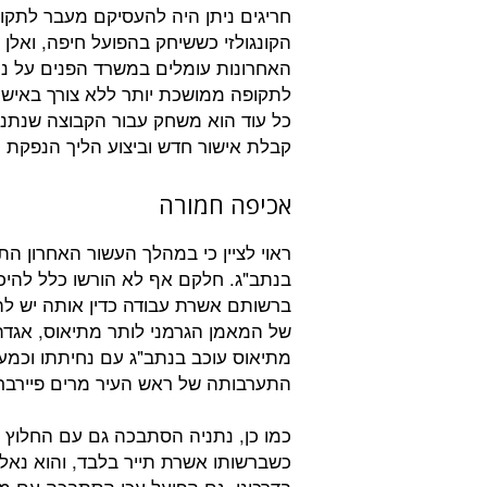
חריגים ניתן היה להעסיקם מעבר לתקופ
הקונגולזי כששיחק בהפועל חיפה, ואלן 
האחרונות עומלים במשרד הפנים על נ
לתקופה ממושכת יותר ללא צורך באישו
כל עוד הוא משחק עבור הקבוצה שנתנ
קבלת אישור חדש וביצוע הליך הנפקת
אכיפה חמורה
ראוי לציין כי במהלך העשור האחרון 
בנתב"ג. חלקם אף לא הורשו כלל להיכנ
ברשותם אשרת עבודה כדין אותה יש לה
מתיאוס עוכב בנתב"ג עם נחיתתו וכמע
התערבותה של ראש העיר מרים פיירברג
כמו כן, נתניה הסתבכה גם עם החלוץ
כשברשותו אשרת תייר בלבד, והוא נא
בדרכונו. גם הפועל עכו הסתבכה עם מ