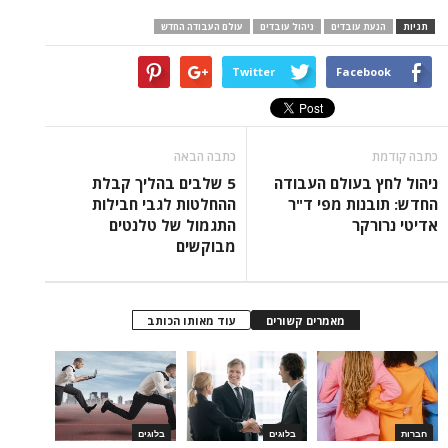
תגיות
הנעת עובדים
ניהול עובדים
עולם העבודה החדש
Twitter
Facebook
כתבה קודמת
כתבה הבאה
ניהול לחץ בעולם העבודה
5 שלבים בהליך קבלת
החדש: תובנות מפי ד"ר
ההחלטות לגבי חבילות
אדיטי נרורקר
התגמול של טלנטים
מבוקשים
מאמרים קשורים
עוד מאותו הכותב
חברות
בלוגים
בלוגים