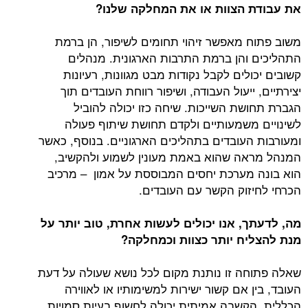
את עבודת הצוות או את המחלקה שלנו?
משוב פתוח מאפשר זיהוי תחומים לשיפור, הן ברמת
התהליכים והן ברמת התרבות הארגונית. מנהלים
קשובים יכולים לקבל נקודות מבט מגוונות, רעיונות
יצירתיים, ייעול העבודה, ושיפור רווחת העובדים תוך
הגברת תחושת השייכות. שיחה כזו יכולה להוביל
לשינויים משמעותיים ולקדם תחושת שיתוף פעולה
ומעורבות העובדים בתהליכים הארגוניים. בנוסף, כאשר
המנהל מראה שהוא באמת מעונין לשמוע ולהקשיב,
הוא בונה מערכת יחסים המבוססת על אמון – מרכיב
הכרחי לחיזוק הקשר עם העובדים.
מה, לדעתך, אנו יכולים לעשות אחרת, טוב יותר על
מנת להצליח יותר כצוות וכמחלקה?
שאלה פתוחה זו נותנת מקום לכל נושא שעולה על דעת
העובד, בין אם קשור ישירות למשימותיו או לאווירה
הכללית. הקשבה אמיתית יכולה לחשוף בעיות סמויות,