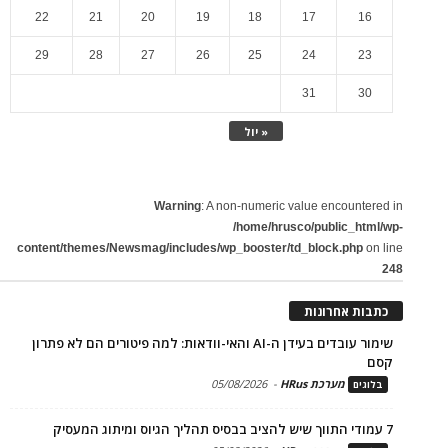
22
21
20
19
18
17
16
29
28
27
26
25
24
23
31
30
« יול
Warning
: A non-numeric value encountered in
/home/hrusco/public_html/wp-
content/themes/Newsmag/includes/wp_booster/td_block.php
on line
248
כתבות אחרונות
שימור עובדים בעידן ה-AI והאי-וודאות: למה פיטורים הם לא פתרון
קסם
מערכת HRus
-
05/08/2026
בלוגים
7 עמודי התווך שיש להציב בבסיס תהליך הגיוס ומיתוג המעסיק