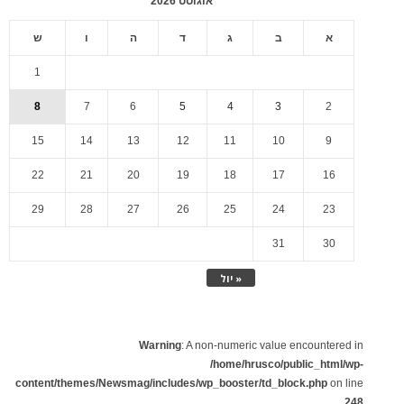
אוגוסט 2026
א
ב
ג
ד
ה
ו
ש
1
8
7
6
5
4
3
2
15
14
13
12
11
10
9
22
21
20
19
18
17
16
29
28
27
26
25
24
23
31
30
« יול
Warning
: A non-numeric value encountered in
/home/hrusco/public_html/wp-
content/themes/Newsmag/includes/wp_booster/td_block.php
on line
248