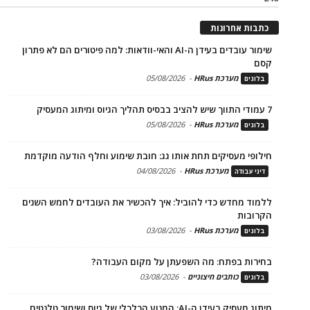
כתבות אחרונות
שימור עובדים בעידן ה-AI והאי-וודאות: למה פיטורים הם לא פתרון
קסם
מערכת HRus
-
05/08/2026
בלוגים
7 עמודי התווך שיש להציב בבסיס תהליך הגיוס ומיתוג המעסיק
מערכת HRus
-
05/08/2026
בלוגים
חילופי מעסיקים תחת אותו גג: חובת שימוע וחלף הודעה מוקדמת
מערכת HRus
-
04/08/2026
דיני עבודה
ללמוד מחדש כדי להוביל: איך להכשיר את העובדים לחמש השנים
הקרובות
מערכת HRus
-
03/08/2026
בלוגים
בחירות בפתח: מה השפעתן על מקום העבודה?
כותבים חיצוניים
-
03/08/2026
בלוגים
מיתוג מעסיק בעידן ה-AI: המנוע הכלכלי של גיוס ושימור טלנטים