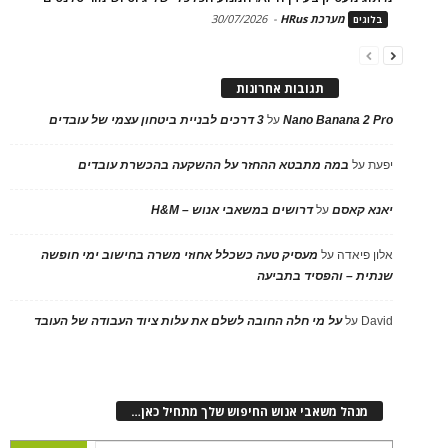
מערכת HRus
-
30/07/2026
בלוגים
תגובות אחרונות
Nano Banana 2 Pro
על
3 דרכים לבניית ביטחון עצמי של עובדים
יפעת
על
במה מתבטא ההחזר על ההשקעה בהכשרת עובדים
יאנא קאסם
על
דרושים במשאבי אנוש – H&M
אלון פיאדה
על
מעסיק טעה כשכלל אחוזי משרה בחישוב ימי חופשה
שנתית – והפסיד בתביעה
David
על
על מי חלה החובה לשלם את עלות ציוד העבודה של העובד
מנהל משאבי אנוש החיפוש שלך מתחיל כאן…