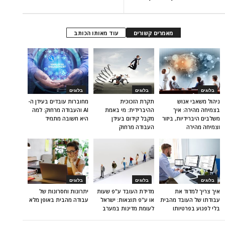
מאמרים קשורים
עוד מאותו הכותב
בלוגים
בלוגים
בלוגים
ניהול משאבי אנוש
תקרת הזכוכית
מחוברות עובדים בעידן ה-
בצמיחה מהירה: איך
ההיברידית: מי באמת
AI והעבודה מרחוק: למה
משלבים היברידיות, ביזור
מקבל קידום בעידן
היא חשובה מתמיד
וצמיחה מהירה
העבודה מרחוק
בלוגים
בלוגים
בלוגים
איך צריך למדוד את
מדידת העובד ע"פ שעות
יתרונות וחסרונות של
עבודתו של העובד מהבית
או ע"פ תוצאות: ישראל
עבודה מהבית באופן מלא
בלי לפגוע בפרטיותו
לעומת מדינות במערב