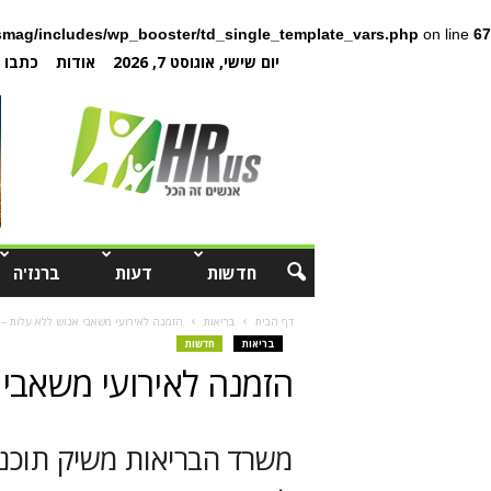
mag/includes/wp_booster/td_single_template_vars.php
on line
67
יום שישי, אוגוסט 7, 2026
אודות
כתבו ל
חדשות
דעות
ברנז'ה
דף הבית
בריאות
הזמנה לאירועי משאבי אנוש ללא עלות –
בריאות
חדשות
הזמנה לאירועי משאבי 
משרד הבריאות משיק תוכני