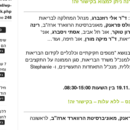
ה ניתן למצוא בקישור זה!
ml/wp-
ck.php
:
, מנהל המחלקה לבריאות
ד"ר אלי רוזנברג
ine
248
מאוניברסיטת הרווארד ארה"ב,
ולס פראנק,
רינה
כ
, אונ' תל אביב,
, אוני'
ון טוקר
אסתי ויסברג
יאות,
, אונ' חיפה, ועוד…
ד"ר מיקה מורן
הם ל
נושא "מנופים חקיקתיים וכלכליים לקידום הבריאות
בלו
למנכ"ל משרד הבריאות, סגן הממונה על התקציבים
7 ע
במשרד האוצר, סגן יו"ר ההסתדרות הכללית, מנכ"ל התאחדות התעשיינים, ו- Stephanie
ומית
בלו
חילו
הוד
דינ
ס – ללא עלות – בקישור זה!
ללמו
, לראשונה
אנק, מאוניברסיטת הרווארד ארה"ב
לחמ
בלו