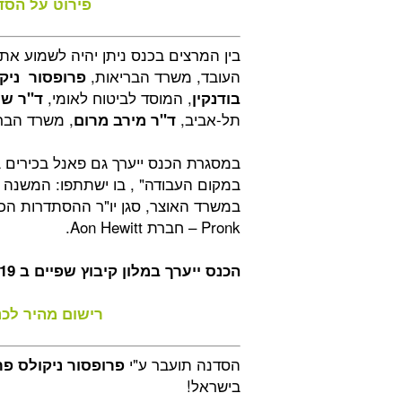
פירוט על הסדנ
בין המרצים בכנס ניתן יהיה לשמוע את
העובד, משרד הבריאות,
פרופסור
ניק
, המוסד לביטוח לאומי,
בודנקין
ד"ר שר
תל-אביב,
, משרד הבר
ד"ר מירב מרום
במסגרת הכנס ייערך גם פאנל בכירים ב
במקום העבודה" , בו ישתתפו: המשנה 
Pronk – חברת Aon Hewitt.
הכנס ייערך במלון קיבוץ שפיים ב 19.11.19 בין השעות 08:30-15:00.
רישום מהיר לכנ
הסדנה תועבר ע"י
פרופסור ניקולס פר
בישראל!