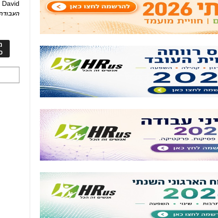
David
ע
העבודה 
מ
כ