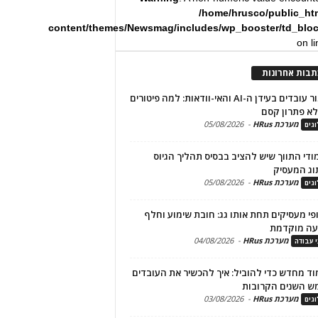
/home/hrusco/public_ht
content/themes/Newsmag/includes/wp_booster/td_blo
on l
תבות אחרונות
שימור עובדים בעידן ה-AI והאי-וודאות: למה פיטורים
א פתרון קסם
מערכת HRus
-
05/08/2026
גים
מודי התווך שיש להציב בבסיס תהליך הגיוס
וג המעסיק
מערכת HRus
-
05/08/2026
גים
פי מעסיקים תחת אותו גג: חובת שימוע וחלף
עה מוקדמת
מערכת HRus
-
04/08/2026
י עבודה
ד מחדש כדי להוביל: איך להכשיר את העובדים
ש השנים הקרובות
מערכת HRus
-
03/08/2026
גים