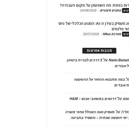
ות בפתח: מה השפעתן על מקום העבודה?
כותבים חיצוניים
-
03/08/2026
גים
מיתוג מעסיק בעידן ה-AI: המנוע הכלכלי של גיוס
ור טלנטים
מערכת HRus
-
30/07/2026
גים
תגובות אחרונות
על
Nano Banan
3 דרכים לבניית ביטחון
 עובדים
ל
במה מתבטא ההחזר על ההשקעה
 עובדים
על
אסם
דרושים במשאבי אנוש – H&M
אדה
על
מעסיק טעה כשכלל אחוזי משרה
ימי חופשה שנתית – והפסיד בתביעה