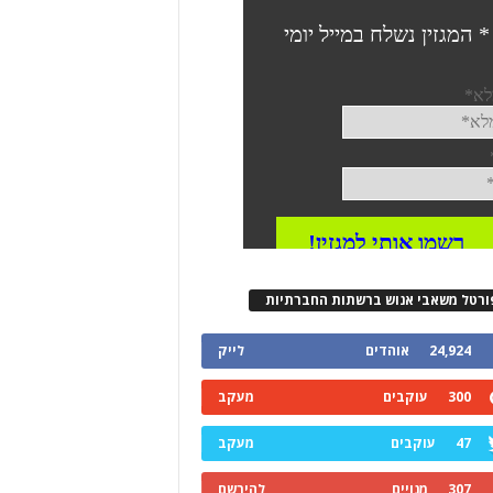
ורטל משאבי אנוש ברשתות החברתיות
24,924
אוהדים
לייק
300
עוקבים
מעקב
47
עוקבים
מעקב
307
מנויים
להירשם