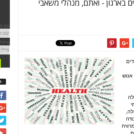
ם בארגון - ואתם, מנהלי משאבי
דים
אנוש
פ
לה
י
לה,
ודה
רוויח
ת