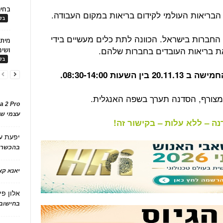
בחיר
הבריאות העולמי לקידום בריאות במקום העבודה.
בלו
רכים של החברות בישראל. הכוונה לתת כלים מעשיים בידי
את בריאות העובדים בחברות שלהם.
ושימ
בלו
עות 08:30-14:00.
המצורף, הסדנה תערך בשפה האנגלית.
a 2 Pro
עצמי של
ה – ללא עלות – בקישור זה!
יפעת
ע
בהכשרת
יאנא ק
אלון פי
בחישוב 