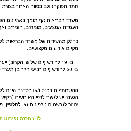
ויותר תפוקה) וגם בטווח הארוך בצורת ע
משרד הבריאות אף תומך בארגונים הפוע
העמדת אמצעים, מומחים, חומרים ואף 
כחלק מהשירות של משרד הבריאות לק
מקיים אירועים מקצועיים.
ב- 19 לחודש (יום שלישי הקרוב) ייערך במלון קיבוץ שפיים כנס בריאות במקום העבודה.
ב- 20 לחודש (יום רביעי הקרוב) תע
ההשתתפות בכנס ו/או בסדנה הינם לל
הגעה: יש לגשת לדפי האירועים (בקיש
יחזור לנרשמים טלפונית (או לחלופין, ניתן ליצור
לו"ז הכנס ופירוט 