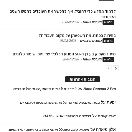
ד מחדש כדי להוביל: איך להכשיר את העובדים לחמש השנים
בות
מערכת HRus
-
03/08/2026
ים
ות בפתח: מה השפעתן על מקום העבודה?
כותבים חיצוניים
-
03/08/2026
ים
בעידן ה-AI: המנוע הכלכלי של גיוס ושימור טלנטים
מערכת HRus
-
30/07/2026
ים
תגובות אחרונות
על
Nano Banana 2
3 דרכים לבניית ביטחון עצמי של עובדים
על
במה מתבטא ההחזר על ההשקעה בהכשרת עובדים
על
 קאסם
דרושים במשאבי אנוש – H&M
 פיאדה
על
מעסיק טעה כשכלל אחוזי משרה בחישוב ימי חופשה