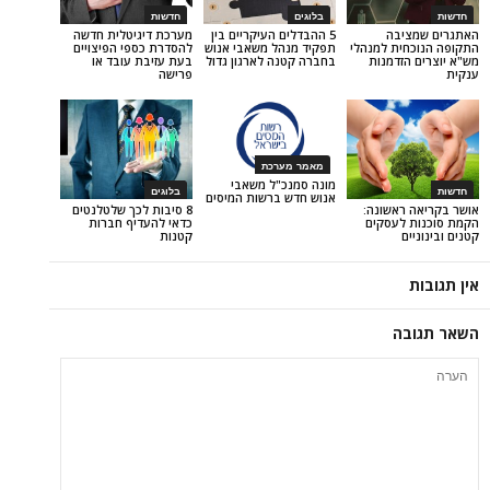
בלוגים
חדשות
בה
5 ההבדלים העיקריים בין
מערכת דיגיטלית חדשה
ת למנהלי
תפקיד מנהל משאבי אנוש
להסדרת כספי הפיצויים
דמנות
בחברה קטנה לארגון גדול
בעת עזיבת עובד או
פרישה
מאמר מערכת
מונה סמנכ"ל משאבי
בלוגים
אנוש חדש ברשות המיסים
אשונה:
8 סיבות לכך שלטלנטים
עסקים
כדאי להעדיף חברות
קטנות
ה