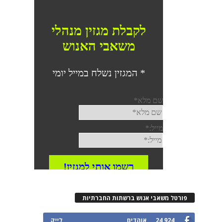
רטל משאבי אנוש ברשתות החברתיות
24,924
אוהדים
לייק