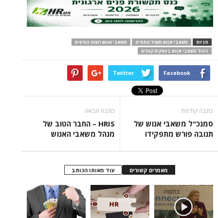
י אנוש משרד התמ"ת
משאבי אנוש רשות המיסים
נוש בעסקים קטנים
Twitter
Face
כתבה הבאה
אבי אנוש של
HRIS – החבר הטוב של
ש מתפקידו
מנהל משאבי האנוש
מאמרים קשורים
עוד מאותו הכותב