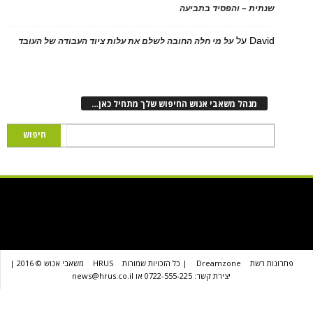
ת – והפסיד בתביעה
D
על
על מי חלה החובה לשלם את עלות ציוד העבודה של העובד
נהל משאבי אנוש החיפוש שלך מתחיל כאן…
שת
Dreamzone
| כל הזכויות שמורות
HRUS
משאבי אנוש © 2016 |
יצירת קשר: 0722-555-225 או news@hrus.co.il