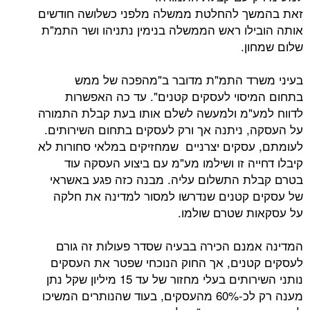
ך להחלטת ממשלה מלפני כשלושה חודשים
לו ראש הממשלה בנימין נתניהו ושר התמ"ת
ן.
רד התמ"ת מדובר ב"מהפכה של ממש
סוי לעסקים קטנים". עד כה האפשרות
"מ ולמעשה לשלם אותו בעת קבלת התמורה
 ניתנה אך ורק לעסקים בתחום השירותים.
סקים יצרניים שמחזיקים במלאי סחורות לא
ה זו ושילמו מע"מ עם ביצוע העסקה עוד
 התשלום עליה. מבנה כזה פגע באשראי
קטנים שנדרשו למסור למדינה את חלקה
 שטרם שולמו.
נם הכירה בבעיה שסדר פעולות זה גורם
נים, אך החוק הנוכחי שפטר את העסקים
נותני השירותים בעלי מחזור של עד 15 מיליון שקל נתן
מענה רק לכ-60% מהעסקים, בעוד שהנותרים המשיכו