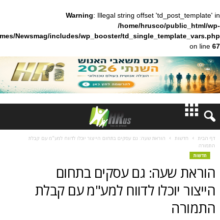
Warning
: Illegal string offset 'td_pos
/home/hrusco/publ
content/themes/Newsmag/includes/wp_booster/td_single_templa
חדשות
ות
הוראת שעה: גם עסקים בתחום הייצור יוכלו לדווח למע"מ עם קבלת
דעות
שעה: גם עסקים בתחום
ברנז'ה
יוכלו לדווח למע"מ עם קבלת
מאמרים
ה