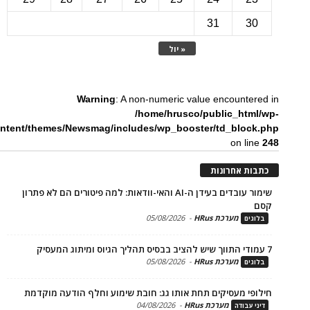
31
3
« יול
Warning
: A non-numeric value encounte
/home/hrusco/public_htm
content/themes/Newsmag/includes/wp_booster/td_bloc
on li
ת אחרונות
שימור עובדים בעידן ה-AI והאי-וודאות: למה פיטורים הם לא פתרון
מערכת HRus
-
05/08/2026
ים
מערכת HRus
-
05/08/2026
ים
פי מעסיקים תחת אותו גג: חובת שימוע וחלף הודעה מוקדמת
מערכת HRus
-
04/08/2026
 עבודה