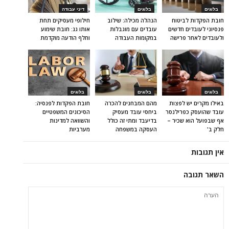
בלוגים
בלוגים
דיני עבודה
חובת הפקדות לביטוח
הנהלה מכילה: שילוב
חילופי מעסיקים תחת
פנסיוני לעובדים חדשים
עובדים עם מוגבלות
אותו גג: חובת שימוע
ולעובדים לאחר פרישה
במקומות העבודה
וחלף הודעה מוקדמת
בלוגים
בלוגים
בלוגים
באילו מקרים יש לפצות
מהם המבחנים להכרה
חובת הפקדות לפנסיה:
עובד שהועסק כפרילנסר
ביחסי עובד מעסיק
הסיכונים המשפטיים
אף שבפועל הוא שכיר –
בדיעבד ומתי זה כולל
והשוואה למדינות
חלק ב'
העסקה במשפחה
מערביות
אין תגובות
השאר תגובה