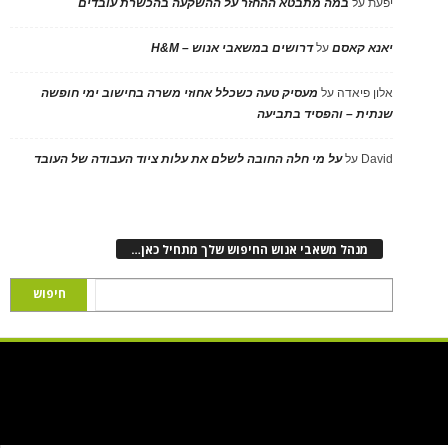
יפעת
על
במה מתבטא ההחזר על ההשקעה בהכשרת עובדים
יאנא קאסם
על
דרושים במשאבי אנוש – H&M
אלון פיאדה
על
מעסיק טעה כשכלל אחוזי משרה בחישוב ימי חופשה
שנתית – והפסיד בתביעה
David
על
על מי חלה החובה לשלם את עלות ציוד העבודה של העובד
מנהל משאבי אנוש החיפוש שלך מתחיל כאן…