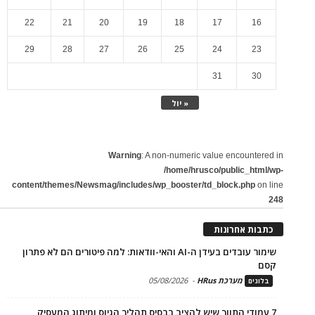
22
21
20
19
18
17
16
29
28
27
26
25
24
23
31
30
« יול
Warning
: A non-numeric value encountered in
/home/hrusco/public_html/wp-
content/themes/Newsmag/includes/wp_booster/td_block.php
on line
248
כתבות אחרונות
שימור עובדים בעידן ה-AI והאי-וודאות: למה פיטורים הם לא פתרון
קסם
מערכת HRus
-
05/08/2026
בלוגים
7 עמודי התווך שיש להציב בבסיס תהליך הגיוס ומיתוג המעסיק