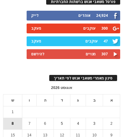
פורטל משאבי אנוש ברשתות החברתיות
24,924
אוהדים
לייק
300
עוקבים
מעקב
47
עוקבים
מעקב
307
מנויים
להירשם
סינון מאמרי משאבי אנוש לפי תאריך
אוגוסט 2026
א
ב
ג
ד
ה
ו
ש
1
8
7
6
5
4
3
2
15
14
13
12
11
10
9