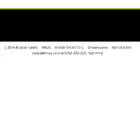
שת
Dreamzone
| כל הזכויות שמורות
HRUS
משאבי אנוש © 2016 |
יצירת קשר: 0722-555-225 או news@hrus.co.il