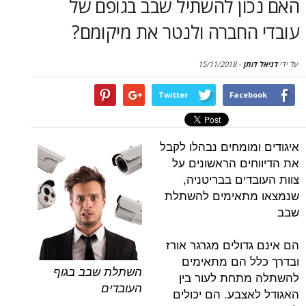
ון להשתיל שבב בגופם של
סקירות
החברה ולנטר את מיקומם?
דף הבית
תן
-
15/11/2018
Twitter
Face
מומחים נבהלו לקבל
ים הראשונים על
ים בבריטניה,
תאימים להשתלת
דולים מגרגר אורז
 הם מתאימים
השתלת שבב בגוף
תחת לעור בין
העובדים
צבע. הם יכולים