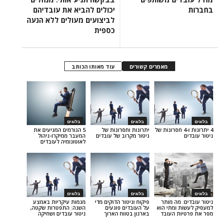
יכולים להביא את עובדיהם
לביצועים מעולים ללא הנעה
כספית
מאמרים קשורים
עוד מאותו הכותב
בלוגים
בלוגים
רונות ו-4 חסרונות של
יתרונות וחסרונות של
5 הגורמים המניעים את
ניטור מקרוב של עובדים
המעבר ממיקרו-ניהול
לאוטונומיה לעובדים
בלוגים
בלוגים
מה מותר
פיקוח וניטור הדוקים מדי
מגמות עיקריות באמצע
ומתי הוא
על העובדים פוגעים
השנה: התפטרות שקטה,
 העובד
בארגון בטווח הארוך
ניטור עובדים ושחיקה