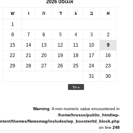
אוגוסט 2026
ב
ג
ד
ה
ו
ש
1
8
7
6
5
4
3
15
14
13
12
11
10
22
21
20
19
18
17
1
29
28
27
26
25
24
2
31
3
« יול
Warning
: A non-numeric value encounte
/home/hrusco/public_htm
content/themes/Newsmag/includes/wp_booster/td_bloc
on li