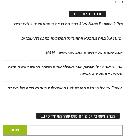
תגובות אחרונות
על
Nano Banana 2
3 דרכים לבניית ביטחון עצמי של עובדים
על
במה מתבטא ההחזר על ההשקעה בהכשרת עובדים
על
 קאסם
דרושים במשאבי אנוש – H&M
 פיאדה
על
מעסיק טעה כשכלל אחוזי משרה בחישוב ימי חופשה
ת – והפסיד בתביעה
D
על
על מי חלה החובה לשלם את עלות ציוד העבודה של העובד
נהל משאבי אנוש החיפוש שלך מתחיל כאן…