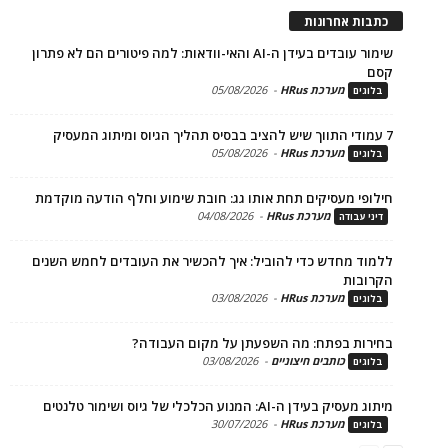
ת אחרונות
שימור עובדים בעידן ה-AI והאי-וודאות: למה פיטורים הם לא פתרון
מערכת HRus
-
05/08/2026
ים
מערכת HRus
-
05/08/2026
ים
פי מעסיקים תחת אותו גג: חובת שימוע וחלף הודעה מוקדמת
מערכת HRus
-
04/08/2026
 עבודה
ד מחדש כדי להוביל: איך להכשיר את העובדים לחמש השנים
בות
מערכת HRus
-
03/08/2026
ים
ות בפתח: מה השפעתן על מקום העבודה?
כותבים חיצוניים
-
03/08/2026
ים
בעידן ה-AI: המנוע הכלכלי של גיוס ושימור טלנטים
מערכת HRus
-
30/07/2026
ים