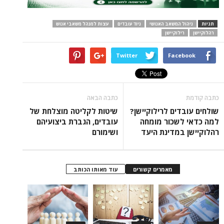
תגיות
ניהול המשאב האנושי
ניוד עובדים
עצות למנהל משאבי אנוש
רהלוקיישן
רילוקיישן
Twitter
Facebook
כתבה קודמת
כתבה הבאה
שולחים עובדים לרילוקיישן?
שיטות לקליטה מוצלחת של
למה כדאי לשכור מומחה
עובדים, הגברת ביצועיהם
רהלוקיישן במדינת היעד
ושימורם
מאמרים קשורים
עוד מאותו הכותב