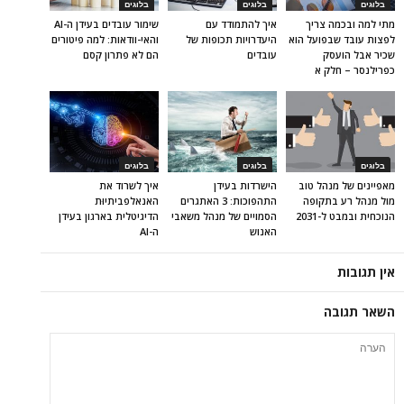
בלוגים
בלוגים
בלוגים
מתי למה ובכמה צריך
איך להתמודד עם
שימור עובדים בעידן ה-AI
לפצות עובד שבפועל הוא
היעדרויות תכופות של
והאי-וודאות: למה פיטורים
שכיר אבל הועסק
עובדים
הם לא פתרון קסם
כפרילנסר – חלק א
בלוגים
בלוגים
בלוגים
מאפיינים של מנהל טוב
הישרדות בעידן
איך לשרוד את
מול מנהל רע בתקופה
התהפוכות: 3 האתגרים
האנאלפביתיוּת
הנוכחית ובמבט ל-2031
הסמויים של מנהל משאבי
הדיגיטלית בארגון בעידן
האנוש
ה-AI
אין תגובות
השאר תגובה