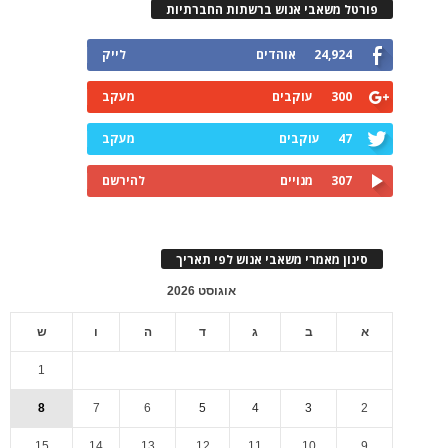
פורטל משאבי אנוש ברשתות החברתיות
24,924
אוהדים
לייק
300
עוקבים
מעקב
47
עוקבים
מעקב
307
מנויים
להירשם
סינון מאמרי משאבי אנוש לפי תאריך
אוגוסט 2026
א
ב
ג
ד
ה
ו
ש
1
8
7
6
5
4
3
2
15
14
13
12
11
10
9