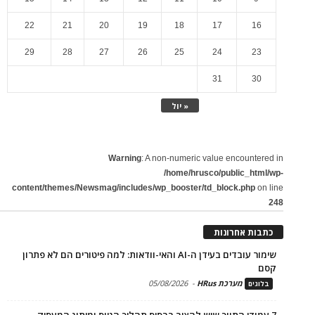
22
21
20
19
18
17
16
29
28
27
26
25
24
23
31
30
« יול
Warning
: A non-numeric value encountered in
/home/hrusco/public_html/wp-
content/themes/Newsmag/includes/wp_booster/td_block.php
on line
248
כתבות אחרונות
שימור עובדים בעידן ה-AI והאי-וודאות: למה פיטורים הם לא פתרון
קסם
מערכת HRus
-
05/08/2026
בלוגים
7 עמודי התווך שיש להציב בבסיס תהליך הגיוס ומיתוג המעסיק