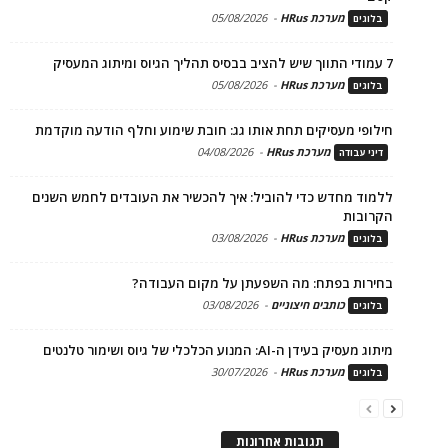
מערכת HRus
-
05/08/2026
בלוגים
7 עמודי התווך שיש להציב בבסיס תהליך הגיוס ומיתוג המעסיק
מערכת HRus
-
05/08/2026
בלוגים
חילופי מעסיקים תחת אותו גג: חובת שימוע וחלף הודעה מוקדמת
מערכת HRus
-
04/08/2026
דיני עבודה
ללמוד מחדש כדי להוביל: איך להכשיר את העובדים לחמש השנים
הקרובות
מערכת HRus
-
03/08/2026
בלוגים
בחירות בפתח: מה השפעתן על מקום העבודה?
כותבים חיצוניים
-
03/08/2026
בלוגים
מיתוג מעסיק בעידן ה-AI: המנוע הכלכלי של גיוס ושימור טלנטים
מערכת HRus
-
30/07/2026
בלוגים
תגובות אחרונות