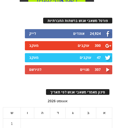
פורטל משאבי אנוש ברשתות החברתיות
24,924
אוהדים
לייק
300
עוקבים
מעקב
47
עוקבים
מעקב
307
מנויים
להירשם
סינון מאמרי משאבי אנוש לפי תאריך
אוגוסט 2026
א
ב
ג
ד
ה
ו
ש
1