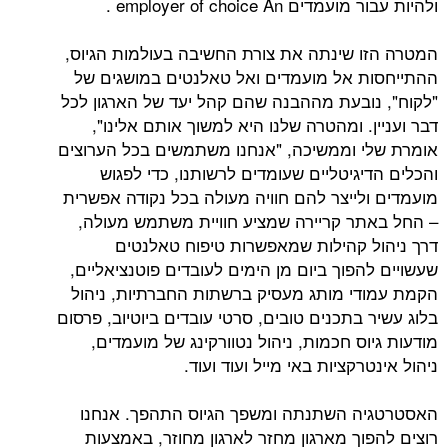
ולהיות עבור מועמדים employer of choice An .
המטרה הזו שינתה את צורת החשיבה בעולמות הגיוס,
ההתייחסות אל מועמדים ואל טאלנטים במושגים של
"לקוח", נובעת מההבנה שהם קהל יעד של הארגון לכל
דבר ועניין. ומהטרה שלנו היא למשוך אותם אלינו",
אומרת שלי וממשיכה, "אנחנו משתמשים בכל הערוצים
והכלים הדיגיטליים שעומדים לרשותנו, כדי לפגוש
מועמדים ולייצר להם חוויה מעולה בכל נקודה אפשרית
– החל באתר קריירה שמציע חוויית משתמש מעולה,
דרך ניהול קהילות שמאפשרות טיפוח טאלנטים
שעשויים להפוך ביום מן הימים לעובדים פוטנציאליים,
הקמת עמודי מותג מעסיק ברשתות החברתיות, ניהול
בלוג עשיר בתכנים טובים, סרטי עובדים ביוטיוב, פרסום
מודעות גיוס חכמות, ניהול נטוורקינג של מועמדים,
ניהול אינטרקציות באי מייל ועוד ועוד.
האסטרטגיה השתנתה ומשפך הגיוס התהפך. אנחנו
רוצים להפוך מארגון מחזר לארגון מחוזר, באמצעות