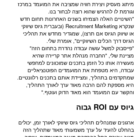
מיתוג מעסיק ויצירת חוויה שמציבה את המועמד במרכז
וגורמת לו להרגיש שהוא רוצה לבחור בנו.
"השינויים האלה הצמיחו בשנים האחרונות תחום חדש
שנקרא Recruitment Marketing (ובעברית גיוס שיווקי
או שיווק הגיוס אם תרצו), שמגדיר מחדש את תהליכי
הגיוס דרך הכלים השיווקיים", אומרת שלי.
"פייסבוק למשל עושה עבודה נהדרת בתחום הזה"
מציינת שלי, "החברה מנהלת אתר קריירה שהיא
מעשירה אותו כל הזמן בתכנים שמוכוונים למחפשי
עבודה, היא מטפחת את המועמדים הפוטנציאליים
שמתקדמים בתהליך, ומציידת אותם בתכנים רלוונטיים.
היא מספקת להם הרבה מאוד ערך לאורך התהליך,
והקשר עם המועמד הוא מאוד הדוק ועוטף."
גיוס עם ROI גבוה
ארגונים שמנהלים תהליכי גיוס שיווקי לאורך זמן, יכולים
בהחלט להעיד על ערך משמעותי מאוד שתהליך הזה
מניב עבורם החל בהרחבת מאגר המועמדים, שיפור