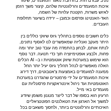
איכות המועמדים והרלוונטיות שלהם, קיצור משך הזמן
לאיוש משרות, הקטנת עלויות של השמה,
האד-האנטינג ופרסום וכמובן – ירידה בשיעור תחלופת
העובדים.
כלים חשובים נוספים בתהליך גיוס שיווקי כוללים בין
היתר מעקב ואנליזה שמאפשרים לנו לאסוף נתונים,
לנתח אותם, לבחון בהתמדה מה עובד טוב יותר ומה
פחות, ולבצע אופטימיזציה תוך כדי תנועה. דבר נוסף
הוא שימוש במערכות שיווק אוטומטיות ו ב– AI הכלים
האלה מאפשרים לנהל תהליך גיוס יעיל יותר החל
ממענה למועמדים באמצעות צ'אטבוטים, דרך דירוג
איכות המועמדים על ידי פרמטרים שהגדרנו במערכות
האוטומטיות ועד ניהול אינטראקציות פרסונליות עם
מועמדים באי מייל.
הרעיון הוא בסופו של דבר לייצר מנגנון משומן שיודע
למשוך אל הארגון את הטאלנטים הפוטנציאליים
האיכותיים והרלוונטיים ביותר, ולחסוך משאבים בכל