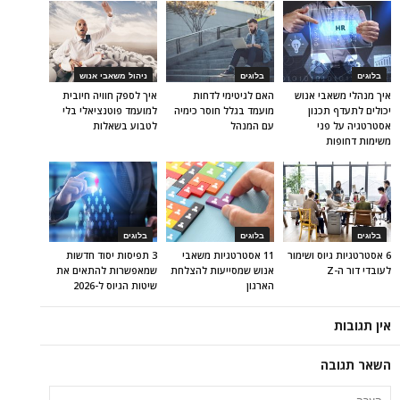
בלוגים
בלוגים
ניהול משאבי אנוש
איך מנהלי משאבי אנוש
האם לגיטימי לדחות
איך לספק חוויה חיובית
יכולים לתעדף תכנון
מועמד בגלל חוסר כימיה
למועמד פוטנציאלי בלי
אסטרטגיה על פני
עם המנהל
לטבוע בשאלות
משימות דחופות
בלוגים
בלוגים
בלוגים
6 אסטרטגיות גיוס ושימור
11 אסטרטגיות משאבי
3 תפיסות יסוד חדשות
לעובדי דור ה-Z
אנוש שמסייעות להצלחת
שמאפשרות להתאים את
הארגון
שיטות הגיוס ל-2026
אין תגובות
השאר תגובה