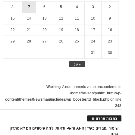
8
7
6
5
4
3
2
15
14
13
12
11
10
9
22
21
20
19
18
17
16
29
28
27
26
25
24
23
31
30
« יול
Warning
: A non-numeric value encountered in
/home/hrusco/public_html/wp-
content/themes/Newsmag/includes/wp_booster/td_block.php
on line
248
כתבות אחרונות
שימור עובדים בעידן ה-AI והאי-וודאות: למה פיטורים הם לא פתרון
קסם