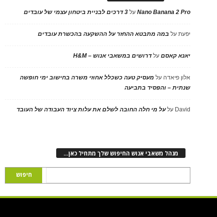
Nano Banana 2 Pro
על
3 דרכים לבניית ביטחון עצמי של עובדים
יפעת
על
במה מתבטא ההחזר על ההשקעה בהכשרת עובדים
יאנא קאסם
על
דרושים במשאבי אנוש – H&M
אלון פיאדה
על
מעסיק טעה כשכלל אחוזי משרה בחישוב ימי חופשה
שנתית – והפסיד בתביעה
David
על
על מי חלה החובה לשלם את עלות ציוד העבודה של העובד
מנהל משאבי אנוש החיפוש שלך מתחיל כאן…