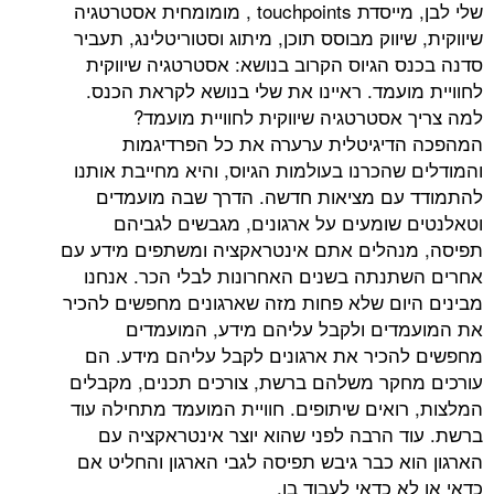
שלי לבן, מייסדת touchpoints , מומומחית אסטרטגיה
שיווקית, שיווק מבוסס תוכן, מיתוג וסטוריטלינג, תעביר
סדנה בכנס הגיוס הקרוב בנושא: אסטרטגיה שיווקית
לחוויית מועמד. ראיינו את שלי בנושא לקראת הכנס.
למה צריך אסטרטגיה שיווקית לחוויית מועמד?
המהפכה הדיגיטלית ערערה את כל הפרדיגמות
והמודלים שהכרנו בעולמות הגיוס, והיא מחייבת אותנו
להתמודד עם מציאות חדשה. הדרך שבה מועמדים
וטאלנטים שומעים על ארגונים, מגבשים לגביהם
תפיסה, מנהלים אתם אינטראקציה ומשתפים מידע עם
אחרים השתנתה בשנים האחרונות לבלי הכר. אנחנו
מבינים היום שלא פחות מזה שארגונים מחפשים להכיר
את המועמדים ולקבל עליהם מידע, המועמדים
מחפשים להכיר את ארגונים לקבל עליהם מידע. הם
עורכים מחקר משלהם ברשת, צורכים תכנים, מקבלים
המלצות, רואים שיתופים. חוויית המועמד מתחילה עוד
ברשת. עוד הרבה לפני שהוא יוצר אינטראקציה עם
הארגון הוא כבר גיבש תפיסה לגבי הארגון והחליט אם
כדאי או לא כדאי לעבוד בו.