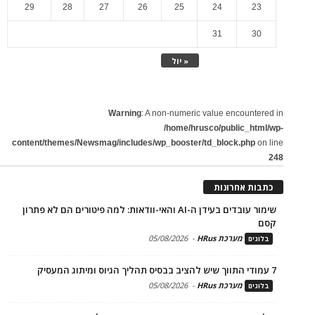
29
28
27
26
25
24
23
31
30
« יול
Warning
: A non-numeric value encountered in
/home/hrusco/public_html/wp-
content/themes/Newsmag/includes/wp_booster/td_block.php
on line
248
כתבות אחרונות
שימור עובדים בעידן ה-AI והאי-וודאות: למה פיטורים הם לא פתרון
קסם
מערכת HRus
-
05/08/2026
בלוגים
7 עמודי התווך שיש להציב בבסיס תהליך הגיוס ומיתוג המעסיק
מערכת HRus
-
05/08/2026
בלוגים