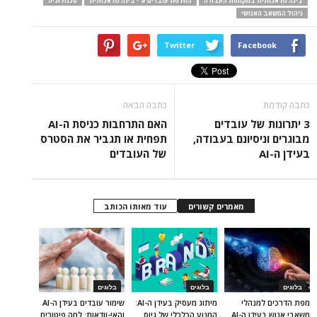
בינה מלאכותית במקומות העבודה
החלפת עובדים ע"י בינה מלאכותית
טכנולוגיה
ניהול המשאב האנושי
Twitter
Facebook
כתבה קודמת
כתבה הבאה
3 יתרונות של עובדים
האם התרחבות כניסת ה-AI
מבוגרים וניסיונם בעבודה,
תפחית או תגביר את הסטרס
בעידן ה-AI
של העובדים
מאמרים קשורים
עוד מאותו הכותב
בלוגים
בלוגים
בלוגים
מפת הדרכים למנהלי
מיתוג מעסיק בעידן ה-AI:
שימור עובדים בעידן ה-AI
משאבי אנוש בעידן ה-AI
המנוע הכלכלי של גיוס
והאי-וודאות: למה פיטורים