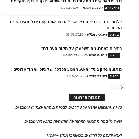
חילופי מעסיקים תחת אותו גג: חובת שימוע וחלף הודעה מוקדמת
מערכת HRus
-
04/08/2026
דיני עבודה
ללמוד מחדש כדי להוביל: איך להכשיר את העובדים לחמש השנים
הקרובות
מערכת HRus
-
03/08/2026
בלוגים
בחירות בפתח: מה השפעתן על מקום העבודה?
כותבים חיצוניים
-
03/08/2026
בלוגים
מיתוג מעסיק בעידן ה-AI: המנוע הכלכלי של גיוס ושימור טלנטים
מערכת HRus
-
30/07/2026
בלוגים
תגובות אחרונות
Nano Banana 2 Pro
על
3 דרכים לבניית ביטחון עצמי של עובדים
יפעת
על
במה מתבטא ההחזר על ההשקעה בהכשרת עובדים
יאנא קאסם
על
דרושים במשאבי אנוש – H&M