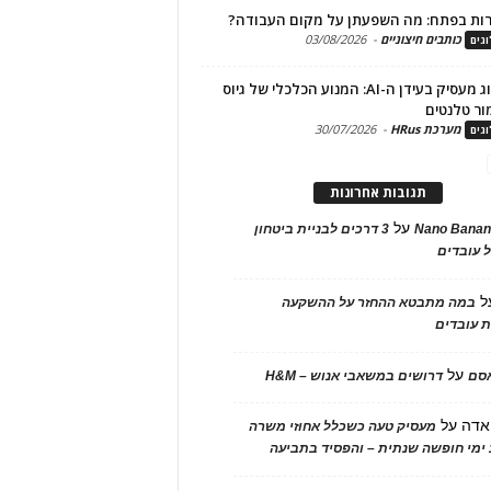
ות בפתח: מה השפעתן על מקום העבודה?
כותבים חיצוניים
-
03/08/2026
גים
מיתוג מעסיק בעידן ה-AI: המנוע הכלכלי של גיוס
ור טלנטים
מערכת HRus
-
30/07/2026
גים
תגובות אחרונות
על
Nano Banan
3 דרכים לבניית ביטחון
 עובדים
ל
במה מתבטא ההחזר על ההשקעה
 עובדים
על
אסם
דרושים במשאבי אנוש – H&M
אדה
על
מעסיק טעה כשכלל אחוזי משרה
ימי חופשה שנתית – והפסיד בתביעה