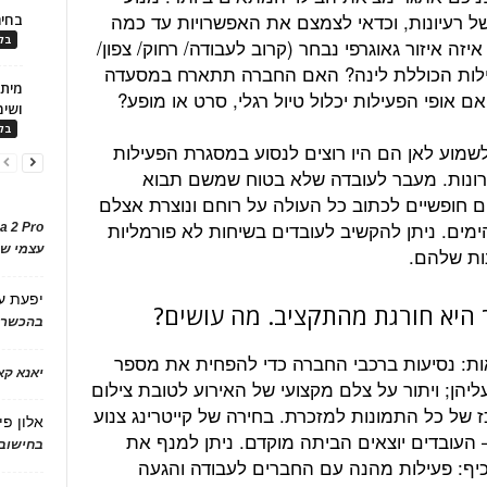
של רעיונות, וכדאי לצמצם את האפשרויות עד כמה
בחיר
בלו
זה איזור גאוגרפי נבחר (קרוב לעבודה/ רחוק/ צפון/
פעילות הכוללת לינה? האם החברה תתארח במסעדה
ם אופי הפעילות יכלול טיול רגלי, סרט או מופע?
ושימ
בלו
לשמוע לאן הם היו רוצים לנסוע במסגרת הפעילות
רונות. מעבר לעובדה שלא בטוח שמשם תבוא
ם חופשיים לכתוב כל העולה על רוחם ונוצרת אצלם
ימים. ניתן להקשיב לעובדים בשיחות לא פורמליות
a 2 Pro
עצמי של
ות שלהם.
יפעת
ע
 היא חורגת מהתקציב. מה עושים?
בהכשרת
ות: נסיעות ברכבי החברה כדי להפחית את מספר
יאנא ק
ליהן; ויתור על צלם מקצועי של האירוע לטובת צילום
 של כל התמונות למזכרת. בחירה של קייטרינג צנוע
אלון פי
– העובדים יוצאים הביתה מוקדם. ניתן למנף את
בחישוב 
כיף: פעילות מהנה עם החברים לעבודה והגעה