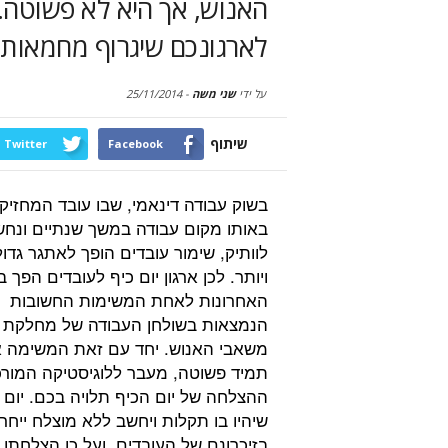
האנוש, אך היא לא פשוטה. 
לארגונכם שיגרוף מחמאות 
על ידי
שני משה
-
25/11/2014
שיתוף
Twitter
Facebook
בשוק עבודה דינאמי, שבו עובד המחזיק
באותו מקום עבודה במשך שנתיים ונח
לוותיק, שימור עובדים הופך לאתגר גדול
ויותר. לכן ארגון יום כיף לעובדים הפך 
האחרונות לאחת המשימות החשובות
הנמצאות בשולחן העבודה של מחלקת
משאבי האנוש. יחד עם זאת המשימה א
תמיד פשוטה, מעבר ללוגיסטיקה המור
ההצלחה של יום הכיף תלויה בכם. יום 
שיהיו בו תקלות ויחשב ללא מוצלח ייחר
בזיכרונם של העובדים, ועל כן הצלחתו 