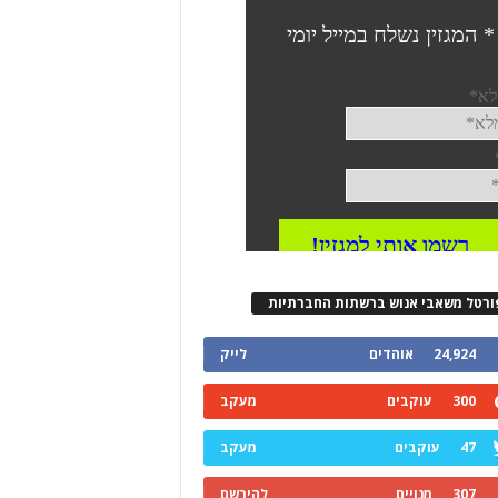
ורטל משאבי אנוש ברשתות החברתיות
24,924
אוהדים
לייק
300
עוקבים
מעקב
47
עוקבים
מעקב
307
מנויים
להירשם