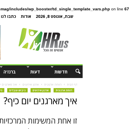
mag/includes/wp_booster/td_single_template_vars.php
on line
67
שבת, אוגוסט 8, 2026
אודות
כתבו לנו
חדשות
דעות
ברנז'ה
דף הבית
רווחה ארגונית
ארגון אירועים
איך מארגנים יו
רווחה ארגונית
ארגון אירועים
גיבוש עובדים
ני
איך מארגנים יום כיף?
זו אחת המשימות המרכזיו