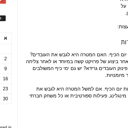
 על
.
ס
צות:
א
ות
 יום הכיף. האם המטרה היא לגבש את העובדים?
2
ר ביצוע של פרויקט קשה במיוחד או לאחר צליחה
נוק העובדים גרידא? יש גם ימי כיף המשולבים
9
מיומנויות.
16
ות יום הכיף. אם למשל המטרה היא לגבש את
23
ינגלינג, פעילות ספורטיבית או כל משחק חברתי
30
ered in