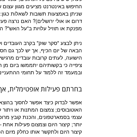
החיפוש באינטרנט מציעים מגוון עצום 
שניתן באמצעות תשובות לשאלות כגון: אי
דרום או אולי ירושלים)? האם נרצה 
מפנקת או תוזיל עלויות ב"על האש"? הא
ניתן לבצע "סקר שוק" בקרב העובדים ו
הבאה של יום הכיף, אך יש לכך גם חס
הישועה, לעתים קרובות עובדים מרגישי
ציפייה כי בקשותיהם יתממשו ביום מן ה
ובמעמד זה ללמוד על תחומי ההתעניינ
בחרתם פעילות אופטימלית, אך
אפשר לבדוק כיצד אפשר לחסוך בהוצא
האוטובוסים; צמצום המתנות או ויתור ע
עצמי בסמארטפונים, והכנת קובץ מרוכז
יותר; קיצור היום וצמצום פעילות אחת 
קיצור היום ולתקשר אותו כחלק מיום ה