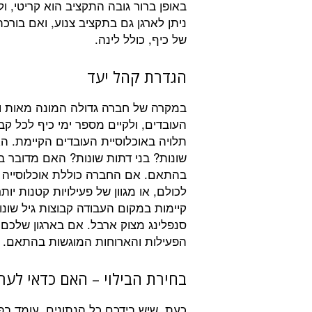
באופן ברור גובה התקציב הוא קריטי, ו
ניתן לארגן גם בתקציב צנוע, ואם בורכ
של כיף, כולל לינה.
הגדרת קהל יעד
במקרה של חברה גדולה המונה מאות וא
העובדים, ולקיים מספר ימי כיף לכל קב
תלויה באוכלוסיית העובדים הקיימת. ה
שונות? בני דתות שונות? האם מדובר 
בהתאם. אם החברה כוללת אוכלוסייה מ
לכולם, או מגוון של פעילויות קטנות י
קיימות במקום העבודה קבוצות גיל שונו
סנפלינג מצוק ארבל. אם בארגון שלכם 
הפעילות והארוחות המוגשות בהתאם.
בחירת הבילוי – האם כדאי לער
כעת, שיש בידכם כל הנתונים, עומד בפ