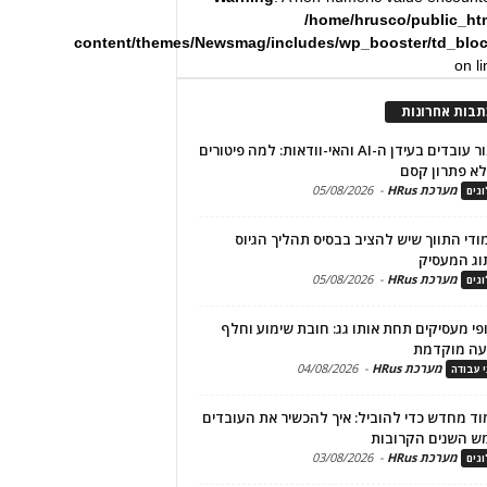
/home/hrusco/public_ht
content/themes/Newsmag/includes/wp_booster/td_blo
on l
תבות אחרונות
שימור עובדים בעידן ה-AI והאי-וודאות: למה פיטורים
א פתרון קסם
מערכת HRus
-
05/08/2026
גים
מודי התווך שיש להציב בבסיס תהליך הגיוס
וג המעסיק
מערכת HRus
-
05/08/2026
גים
פי מעסיקים תחת אותו גג: חובת שימוע וחלף
עה מוקדמת
מערכת HRus
-
04/08/2026
י עבודה
ד מחדש כדי להוביל: איך להכשיר את העובדים
ש השנים הקרובות
מערכת HRus
-
03/08/2026
גים