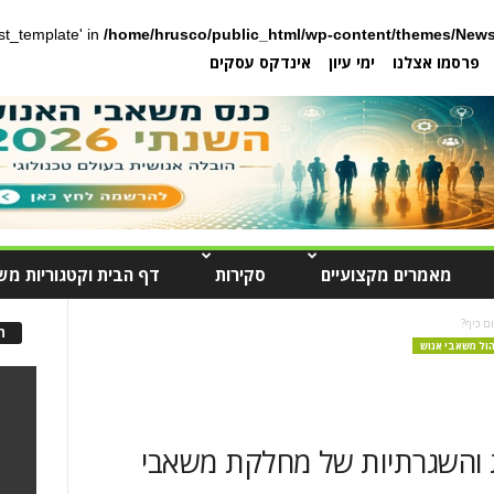
post_template' in
/home/hrusco/public_html/wp-content/themes/News
פרסמו אצלנו
ימי עיון
אינדקס עסקים
מאמרים מקצועיים
סקירות
דף הבית וקטגוריות מש
ם כיף?
ה
הול משאבי אנוש
ת והשגרתיות של מחלקת משאבי