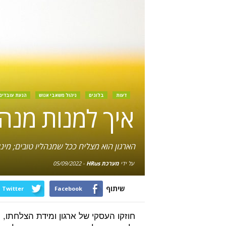
דעות
בלוגים
ניהול משאבי אנוש
הנעת עובדים
איך למנות מנהל
הארגון הוא מצליח ככל שמנהליו טובים; מינו
על ידי
מערכת HRus
-
05/09/2022
שיתוף
Twitter
Facebook
חוזקו העסקי של ארגון ומידת הצלחתו,