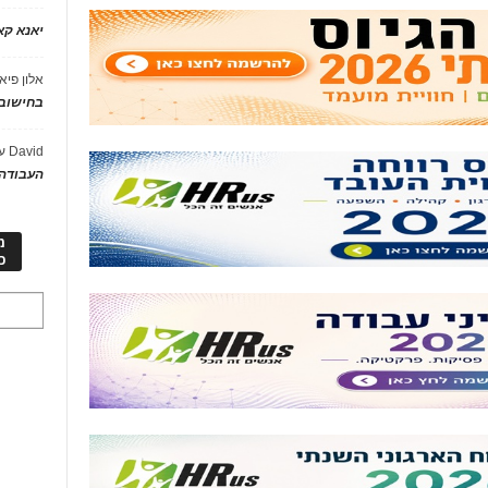
יאנא ק
אלון פיא
בחישוב 
David
ע
העבודה 
מ
כ