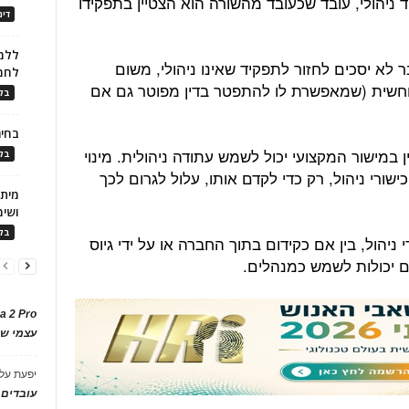
 ניהולי, עובד שכעובד מהשורה הוא הצטיין בתפקידו
דינ
ללמו
לא יסכים לחזור לתפקיד שאינו ניהולי, משום
לחמ
חשית (שמאפשרת לו להתפטר בדין מפוטר גם אם
בלו
בחיר
 במישור המקצועי יכול לשמש עתודה ניהולית. מינוי
בלו
כישורי ניהול, רק כדי לקדם אותו, עלול לגרום לכך
ושימ
בלו
ניהול, בין אם כקידום בתוך החברה או על ידי גיוס
ם יכולות לשמש כמנהלים.
a 2 Pro
עצמי של
יפעת
על
עובדים