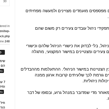
30
ם מפספסים מועמדים מצויינים ולמעשה מפחיתים
tered in
קידי ניהול עובדים צעירים רק משום שהם
tml/wp-
ock.php
line
248
ול, בלי לבדוק את כישורי הניהול שלהם וכישורי
 צעירים ומצטיינים במישור המקצועי, מתגלה
כ
הם ל
בין הצטיינות במישור הניהולי. ההתעלמות מההבדלים
בלו
ים גורמת לכך שלעיתים קרובות ארגון ממנה
כולות ניהוליות.
7 ע
ומית
וחר מדי שמדובר במנהל גרוע, ובסופו של דבר
בלו
.
חילו
הוד