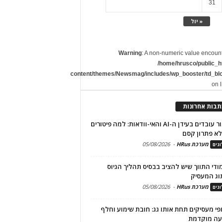
31
« יול
Warning
: A non-numeric value encoun
/home/hrusco/public_h
content/themes/Newsmag/includes/wp_booster/td_bl
on 
תבות אחרונות
שימור עובדים בעידן ה-AI והאי-וודאות: למה פיטורים
א פתרון קסם
מערכת HRus
-
05/08/2026
גים
מודי התווך שיש להציב בבסיס תהליך הגיוס
וג המעסיק
מערכת HRus
-
05/08/2026
גים
פי מעסיקים תחת אותו גג: חובת שימוע וחלף
עה מוקדמת